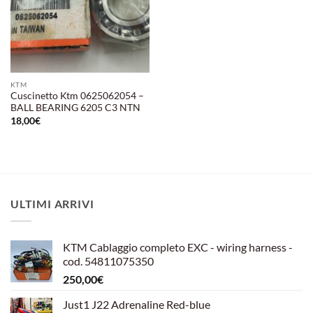
KTM
Cuscinetto Ktm 0625062054 –
BALL BEARING 6205 C3 NTN
18,00
€
ULTIMI ARRIVI
KTM Cablaggio completo EXC - wiring harness -
cod. 54811075350
250,00
€
Just1 J22 Adrenaline Red-blue