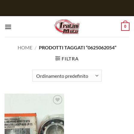
Salta
ai
contenuti
0
HOME
/
PRODOTTI TAGGATI “0625062054”
FILTRA
Aggiungi
alla lista
dei
desideri