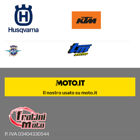
Il nostro usato su moto.it
P. IVA 03404330544