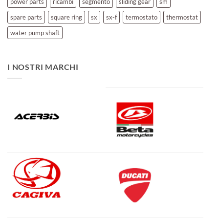
power parts
ricambi
segmento
sliding gear
sm
spare parts
square ring
sx
sx-f
termostato
thermostat
water pump shaft
I NOSTRI MARCHI