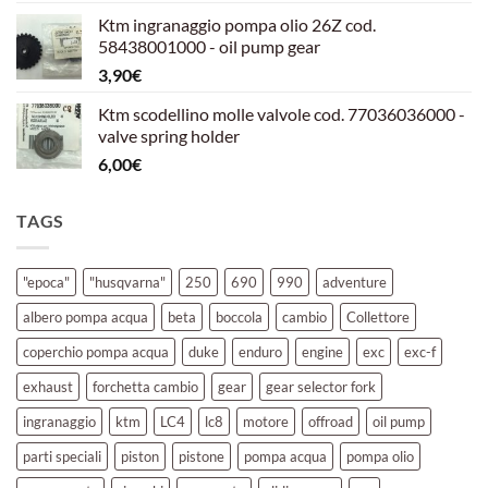
prezzo
prezzo
Ktm ingranaggio pompa olio 26Z cod.
originale
attuale
58438001000 - oil pump gear
era:
è:
3,90
€
39,00€.
30,00€.
Ktm scodellino molle valvole cod. 77036036000 -
valve spring holder
6,00
€
TAGS
"epoca"
"husqvarna"
250
690
990
adventure
albero pompa acqua
beta
boccola
cambio
Collettore
coperchio pompa acqua
duke
enduro
engine
exc
exc-f
exhaust
forchetta cambio
gear
gear selector fork
ingranaggio
ktm
LC4
lc8
motore
offroad
oil pump
parti speciali
piston
pistone
pompa acqua
pompa olio