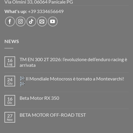
Via Olmini 33, 06064 Panicale PG
What's up:
+39 3334656649
NEWS
TM EN 300 2T 2026: l’evoluzione dell’enduro racing è
16
Lug
arrivata
Nessun
commento
Il Mondiale Motocross è tornato a Montevarchi!
24
su
TM
Giu
EN
300
Nessun
2T
commento
Beta Motor RX 350
16
2026:
su
l’evoluzione
Dic
Nessun
dell’enduro
Il
commento
racing
Mondiale
su
è
Motocross
BETA MOTOR OFF-ROAD TEST
27
Beta
arrivata
è
Motor
Nov
tornato
Nessun
RX
a
commento
350
su
Montevarchi!
BETA