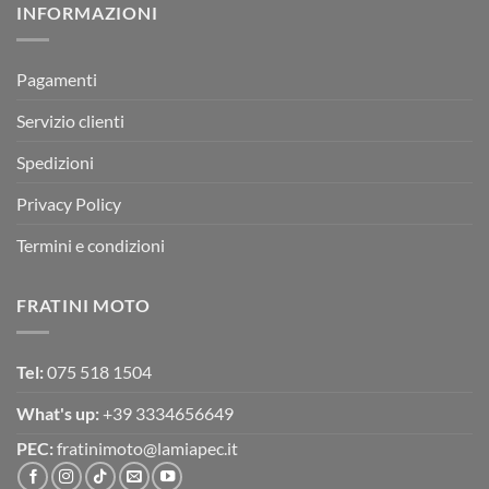
INFORMAZIONI
MOTOR
OFF-
ROAD
TEST
Pagamenti
Servizio clienti
Spedizioni
Privacy Policy
Termini e condizioni
FRATINI MOTO
Tel:
075 518 1504
What's up:
+39 3334656649
PEC:
fratinimoto@lamiapec.it