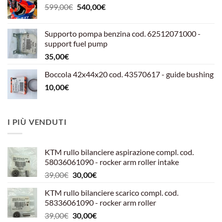
Il
Il
599,00
€
540,00
€
prezzo
prezzo
originale
attuale
Supporto pompa benzina cod. 62512071000 -
era:
è:
support fuel pump
599,00€.
540,00€.
35,00
€
Boccola 42x44x20 cod. 43570617 - guide bushing
10,00
€
I PIÙ VENDUTI
KTM rullo bilanciere aspirazione compl. cod.
58036061090 - rocker arm roller intake
Il
Il
39,00
€
30,00
€
prezzo
prezzo
KTM rullo bilanciere scarico compl. cod.
originale
attuale
58336061090 - rocker arm roller
era:
è:
Il
Il
39,00
€
30,00
€
39,00€.
30,00€.