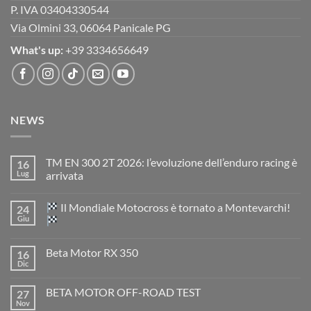
P. IVA 03404330544
Via Olmini 33, 06064 Panicale PG
What's up:
+39 3334656649
NEWS
TM EN 300 2T 2026: l’evoluzione dell’enduro racing è
16
Lug
arrivata
Nessun
commento
Il Mondiale Motocross è tornato a Montevarchi!
24
su
TM
Giu
EN
300
Nessun
2T
commento
Beta Motor RX 350
16
2026:
su
l’evoluzione
Dic
Nessun
dell’enduro
Il
commento
racing
Mondiale
su
è
Motocross
BETA MOTOR OFF-ROAD TEST
27
Beta
arrivata
è
Motor
Nov
tornato
Nessun