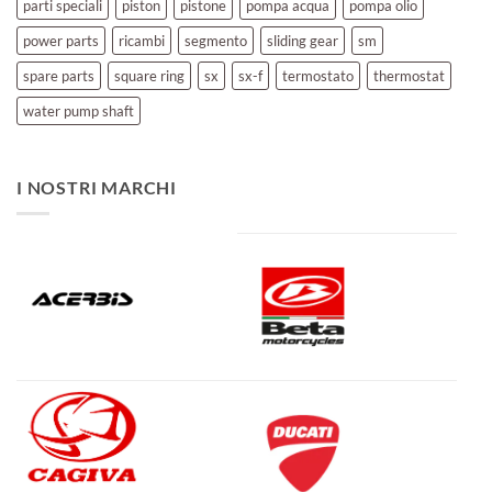
parti speciali
piston
pistone
pompa acqua
pompa olio
power parts
ricambi
segmento
sliding gear
sm
spare parts
square ring
sx
sx-f
termostato
thermostat
water pump shaft
I NOSTRI MARCHI