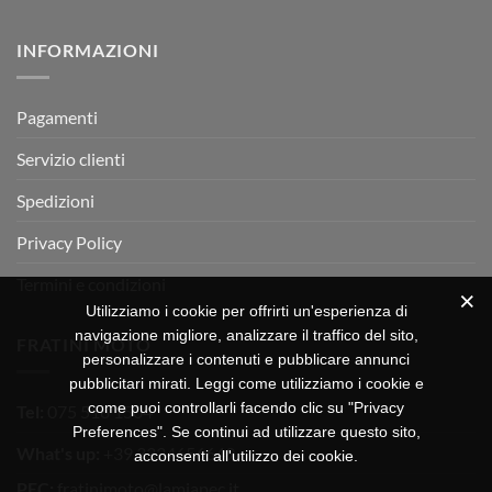
RX
a
commento
350
su
Montevarchi!
BETA
INFORMAZIONI
MOTOR
OFF-
ROAD
TEST
Pagamenti
Servizio clienti
Spedizioni
Privacy Policy
Termini e condizioni
Utilizziamo i cookie per offrirti un'esperienza di
navigazione migliore, analizzare il traffico del sito,
FRATINI MOTO
personalizzare i contenuti e pubblicare annunci
pubblicitari mirati. Leggi come utilizziamo i cookie e
come puoi controllarli facendo clic su "Privacy
Tel:
075 518 1504
Preferences". Se continui ad utilizzare questo sito,
What's up:
+39 3334656649
acconsenti all'utilizzo dei cookie.
PEC:
fratinimoto@lamiapec.it