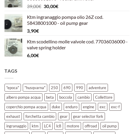
era:
è:
Il
Il
39,00
€
30,00
€
39,00€.
30,00€.
prezzo
prezzo
Ktm ingranaggio pompa olio 26Z cod.
originale
attuale
58438001000 - oil pump gear
era:
è:
3,90
€
39,00€.
30,00€.
Ktm scodellino molle valvole cod. 77036036000 -
valve spring holder
6,00
€
TAGS
"epoca"
"husqvarna"
250
690
990
adventure
albero pompa acqua
beta
boccola
cambio
Collettore
coperchio pompa acqua
duke
enduro
engine
exc
exc-f
exhaust
forchetta cambio
gear
gear selector fork
ingranaggio
ktm
LC4
lc8
motore
offroad
oil pump