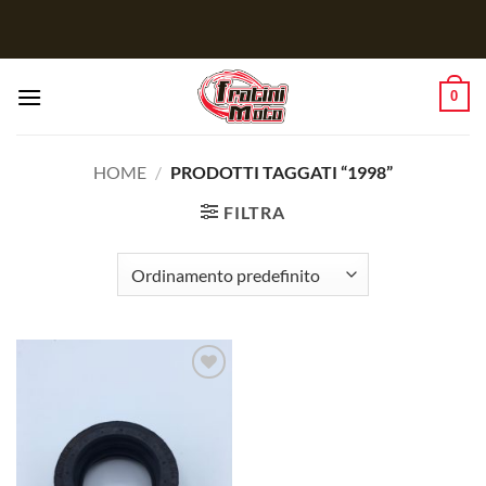
Salta
ai
contenuti
0
HOME
/
PRODOTTI TAGGATI “1998”
FILTRA
Aggiungi
alla lista
dei
desideri