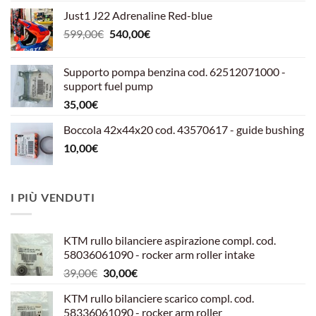
Just1 J22 Adrenaline Red-blue
Il
Il
599,00
€
540,00
€
prezzo
prezzo
originale
attuale
Supporto pompa benzina cod. 62512071000 -
era:
è:
support fuel pump
599,00€.
540,00€.
35,00
€
Boccola 42x44x20 cod. 43570617 - guide bushing
10,00
€
I PIÙ VENDUTI
KTM rullo bilanciere aspirazione compl. cod.
58036061090 - rocker arm roller intake
Il
Il
39,00
€
30,00
€
prezzo
prezzo
KTM rullo bilanciere scarico compl. cod.
originale
attuale
58336061090 - rocker arm roller