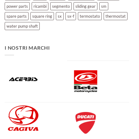
power parts
ricambi
segmento
sliding gear
sm
spare parts
square ring
sx
sx-f
termostato
thermostat
water pump shaft
I NOSTRI MARCHI