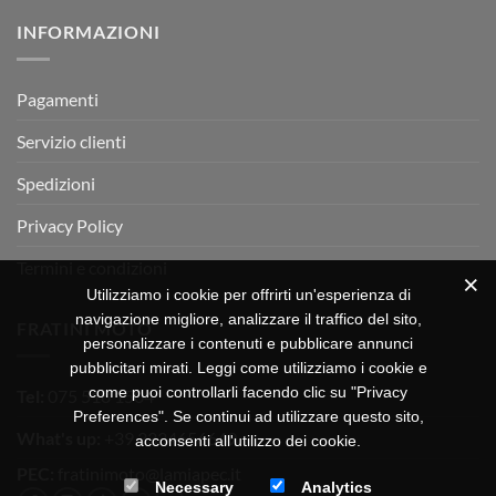
su
Montevarchi!
BETA
INFORMAZIONI
MOTOR
OFF-
ROAD
TEST
Pagamenti
Servizio clienti
Spedizioni
Privacy Policy
Termini e condizioni
Utilizziamo i cookie per offrirti un'esperienza di
navigazione migliore, analizzare il traffico del sito,
FRATINI MOTO
personalizzare i contenuti e pubblicare annunci
pubblicitari mirati. Leggi come utilizziamo i cookie e
come puoi controllarli facendo clic su "Privacy
Tel:
075 518 1504
Preferences". Se continui ad utilizzare questo sito,
What's up:
+39 3334656649
acconsenti all'utilizzo dei cookie.
PEC:
fratinimoto@lamiapec.it
Necessary
Analytics