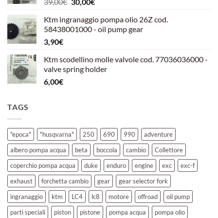
Il
Il
39,00
€
30,00
€
39,00€.
30,00€.
prezzo
prezzo
Ktm ingranaggio pompa olio 26Z cod.
originale
attuale
58438001000 - oil pump gear
era:
è:
3,90
€
39,00€.
30,00€.
Ktm scodellino molle valvole cod. 77036036000 -
valve spring holder
6,00
€
TAGS
"epoca"
"husqvarna"
250
690
990
adventure
albero pompa acqua
beta
boccola
cambio
Collettore
coperchio pompa acqua
duke
enduro
engine
exc
exc-f
exhaust
forchetta cambio
gear
gear selector fork
ingranaggio
ktm
LC4
lc8
motore
offroad
oil pump
parti speciali
piston
pistone
pompa acqua
pompa olio