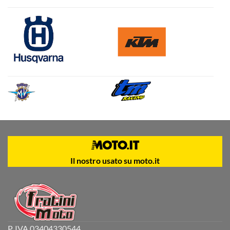
Il nostro usato su moto.it
P. IVA 03404330544