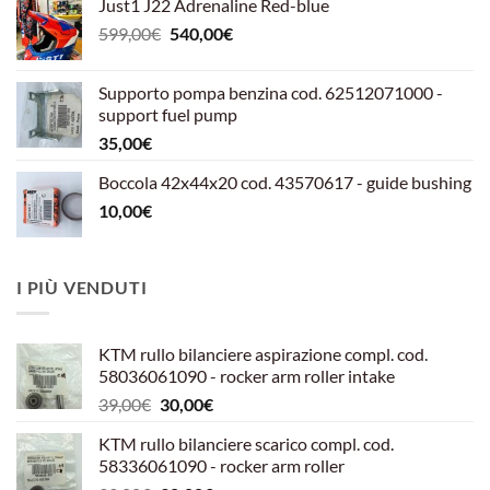
Just1 J22 Adrenaline Red-blue
Il
Il
599,00
€
540,00
€
prezzo
prezzo
originale
attuale
Supporto pompa benzina cod. 62512071000 -
era:
è:
support fuel pump
599,00€.
540,00€.
35,00
€
Boccola 42x44x20 cod. 43570617 - guide bushing
10,00
€
I PIÙ VENDUTI
KTM rullo bilanciere aspirazione compl. cod.
58036061090 - rocker arm roller intake
Il
Il
39,00
€
30,00
€
prezzo
prezzo
KTM rullo bilanciere scarico compl. cod.
originale
attuale
58336061090 - rocker arm roller
era:
è: