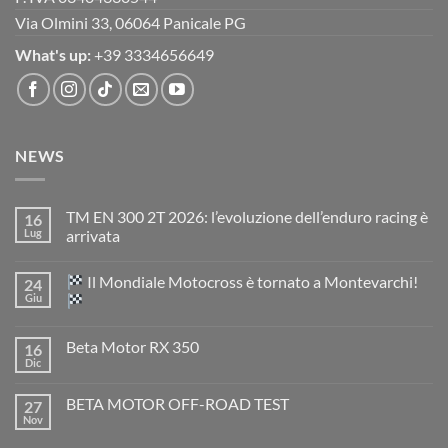
Via Olmini 33, 06064 Panicale PG
What's up:
+39 3334656649
NEWS
TM EN 300 2T 2026: l’evoluzione dell’enduro racing è
16
Lug
arrivata
Nessun
commento
Il Mondiale Motocross è tornato a Montevarchi!
24
su
TM
Giu
EN
300
Nessun
2T
commento
Beta Motor RX 350
16
2026:
su
l’evoluzione
Dic
Nessun
dell’enduro
Il
commento
racing
Mondiale
su
è
Motocross
BETA MOTOR OFF-ROAD TEST
27
Beta
arrivata
è
Motor
Nov
tornato
Nessun
RX
a
commento
350