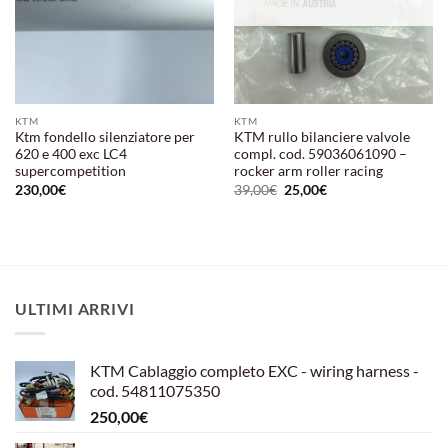
KTM
KTM
Ktm fondello silenziatore per
KTM rullo bilanciere valvole
620 e 400 exc LC4
compl. cod. 59036061090 –
supercompetition
rocker arm roller racing
Il
Il
230,00
€
39,00
€
25,00
€
prezzo
prezzo
originale
attuale
era:
è:
39,00€.
25,00€.
ULTIMI ARRIVI
KTM Cablaggio completo EXC - wiring harness -
cod. 54811075350
250,00
€