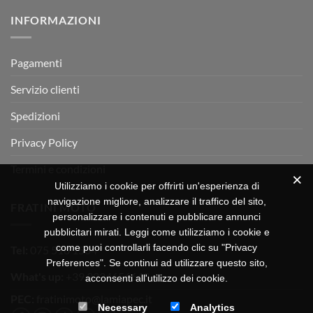
su
Montevarchi!
BETA
INFORMAZIONI
MOTOR
OFF-
ROAD
TEST
Pagamenti
Servizio clienti
Spedizioni
Privacy Policy
Termini e condizioni
Utilizziamo i cookie per offrirti un'esperienza di
navigazione migliore, analizzare il traffico del sito,
FRATINI MOTO
personalizzare i contenuti e pubblicare annunci
pubblicitari mirati. Leggi come utilizziamo i cookie e
come puoi controllarli facendo clic su "Privacy
Tel:
075 518 1504
Preferences". Se continui ad utilizzare questo sito,
What's up:
+39 3334656649
acconsenti all'utilizzo dei cookie.
PEC:
fratinimoto@lamiapec.it
Necessary
Analytics