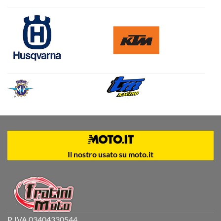
Il nostro usato su moto.it
P. IVA 03404330544