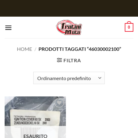
Salta
ai
contenuti
0
HOME
/
PRODOTTI TAGGATI “46030002100”
FILTRA
Aggiungi
alla lista
dei
desideri
ESAURITO