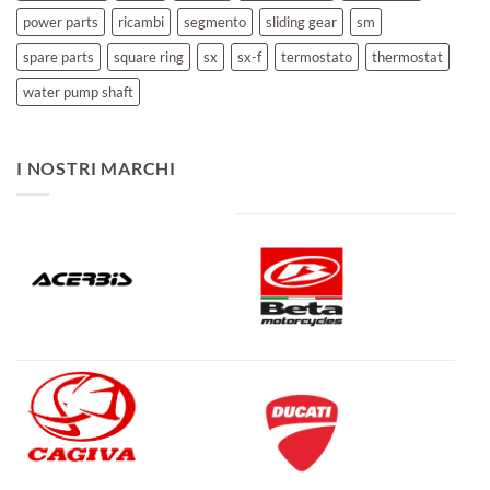
power parts
ricambi
segmento
sliding gear
sm
spare parts
square ring
sx
sx-f
termostato
thermostat
water pump shaft
I NOSTRI MARCHI