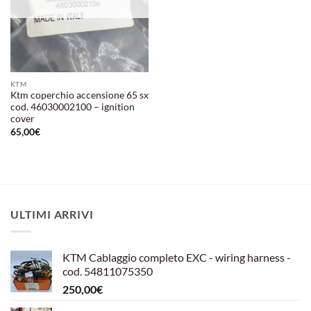
KTM
Ktm coperchio accensione 65 sx
cod. 46030002100 – ignition
cover
65,00
€
ULTIMI ARRIVI
KTM Cablaggio completo EXC - wiring harness -
cod. 54811075350
250,00
€