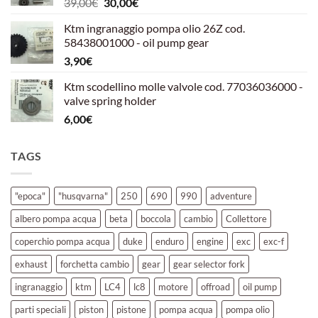
Il
Il
39,00
€
30,00
€
39,00€.
30,00€.
prezzo
prezzo
Ktm ingranaggio pompa olio 26Z cod.
originale
attuale
58438001000 - oil pump gear
era:
è:
3,90
€
39,00€.
30,00€.
Ktm scodellino molle valvole cod. 77036036000 -
valve spring holder
6,00
€
TAGS
"epoca"
"husqvarna"
250
690
990
adventure
albero pompa acqua
beta
boccola
cambio
Collettore
coperchio pompa acqua
duke
enduro
engine
exc
exc-f
exhaust
forchetta cambio
gear
gear selector fork
ingranaggio
ktm
LC4
lc8
motore
offroad
oil pump
parti speciali
piston
pistone
pompa acqua
pompa olio