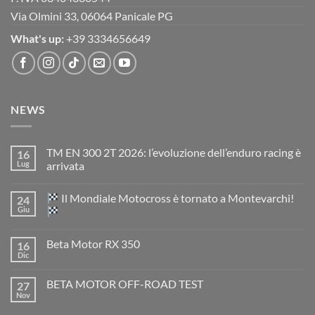
Via Olmini 33, 06064 Panicale PG
What's up:
+39 3334656649
NEWS
TM EN 300 2T 2026: l’evoluzione dell’enduro racing è
16
Lug
arrivata
Nessun
commento
Il Mondiale Motocross è tornato a Montevarchi!
24
su
TM
Giu
EN
300
Nessun
2T
commento
Beta Motor RX 350
16
2026:
su
l’evoluzione
Dic
Nessun
dell’enduro
Il
commento
racing
Mondiale
su
è
Motocross
BETA MOTOR OFF-ROAD TEST
27
Beta
arrivata
è
Motor
Nov
tornato
Nessun
RX
a
commento
350