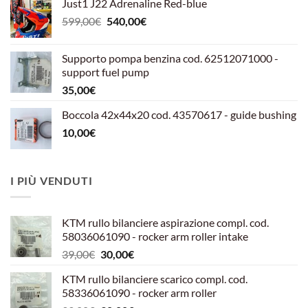
Just1 J22 Adrenaline Red-blue
Il
Il
599,00
€
540,00
€
prezzo
prezzo
originale
attuale
Supporto pompa benzina cod. 62512071000 -
era:
è:
support fuel pump
599,00€.
540,00€.
35,00
€
Boccola 42x44x20 cod. 43570617 - guide bushing
10,00
€
I PIÙ VENDUTI
KTM rullo bilanciere aspirazione compl. cod.
58036061090 - rocker arm roller intake
Il
Il
39,00
€
30,00
€
prezzo
prezzo
KTM rullo bilanciere scarico compl. cod.
originale
attuale
58336061090 - rocker arm roller
era:
è: