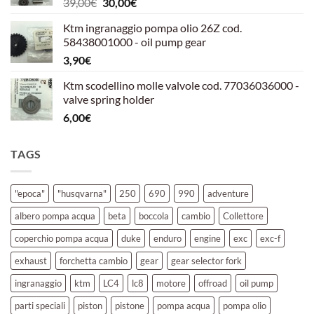
Il
Il
39,00
€
30,00
€
39,00€.
30,00€.
prezzo
prezzo
Ktm ingranaggio pompa olio 26Z cod.
originale
attuale
58438001000 - oil pump gear
era:
è:
3,90
€
39,00€.
30,00€.
Ktm scodellino molle valvole cod. 77036036000 -
valve spring holder
6,00
€
TAGS
"epoca"
"husqvarna"
250
690
990
adventure
albero pompa acqua
beta
boccola
cambio
Collettore
coperchio pompa acqua
duke
enduro
engine
exc
exc-f
exhaust
forchetta cambio
gear
gear selector fork
ingranaggio
ktm
LC4
lc8
motore
offroad
oil pump
parti speciali
piston
pistone
pompa acqua
pompa olio