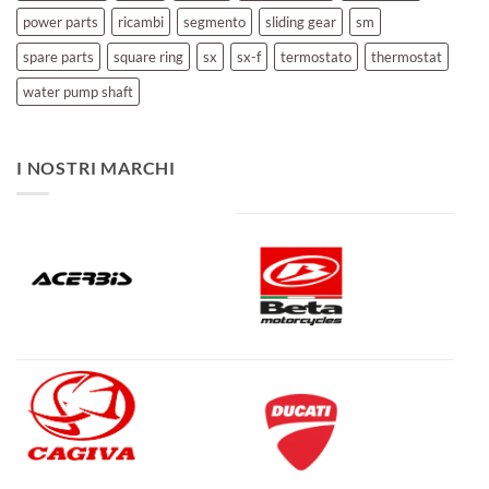
power parts
ricambi
segmento
sliding gear
sm
spare parts
square ring
sx
sx-f
termostato
thermostat
water pump shaft
I NOSTRI MARCHI