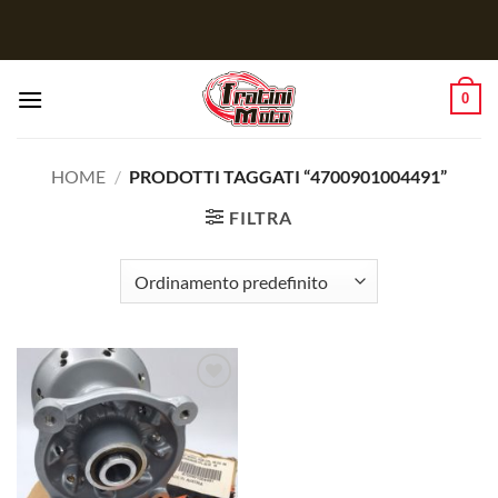
Salta
ai
contenuti
0
HOME
/
PRODOTTI TAGGATI “4700901004491”
FILTRA
Aggiungi
alla lista
dei
desideri