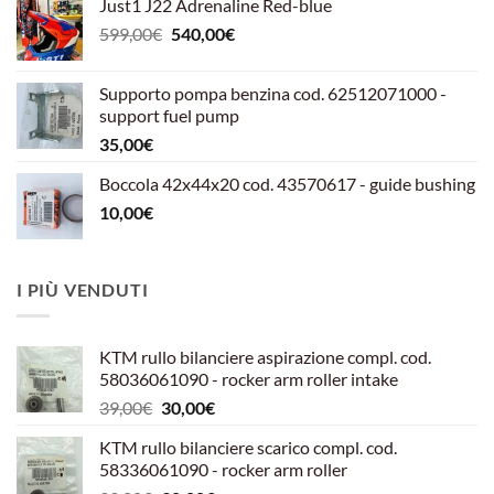
Just1 J22 Adrenaline Red-blue
Il
Il
599,00
€
540,00
€
prezzo
prezzo
originale
attuale
Supporto pompa benzina cod. 62512071000 -
era:
è:
support fuel pump
599,00€.
540,00€.
35,00
€
Boccola 42x44x20 cod. 43570617 - guide bushing
10,00
€
I PIÙ VENDUTI
KTM rullo bilanciere aspirazione compl. cod.
58036061090 - rocker arm roller intake
Il
Il
39,00
€
30,00
€
prezzo
prezzo
KTM rullo bilanciere scarico compl. cod.
originale
attuale
58336061090 - rocker arm roller
era:
è: