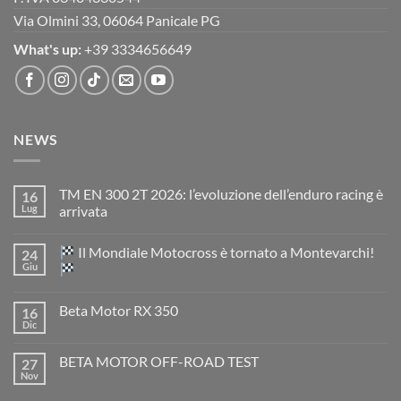
Via Olmini 33, 06064 Panicale PG
What's up:
+39 3334656649
NEWS
TM EN 300 2T 2026: l’evoluzione dell’enduro racing è
16
Lug
arrivata
Nessun
commento
Il Mondiale Motocross è tornato a Montevarchi!
24
su
TM
Giu
EN
300
Nessun
2T
commento
Beta Motor RX 350
16
2026:
su
l’evoluzione
Dic
Nessun
dell’enduro
Il
commento
racing
Mondiale
su
è
Motocross
BETA MOTOR OFF-ROAD TEST
27
Beta
arrivata
è
Motor
Nov
tornato
Nessun
RX
a
commento
350