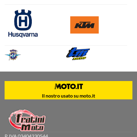
Il nostro usato su moto.it
P. IVA 03404330544