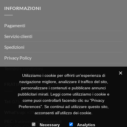
su
Montevarchi!
BETA
INFORMAZIONI
MOTOR
OFF-
ROAD
TEST
Pagamenti
Servizio clienti
Spedizioni
Privacy Policy
Termini e condizioni
Utilizziamo i cookie per offrirti un'esperienza di
navigazione migliore, analizzare il traffico del sito,
FRATINI MOTO
personalizzare i contenuti e pubblicare annunci
pubblicitari mirati. Leggi come utilizziamo i cookie e
come puoi controllarli facendo clic su "Privacy
Tel:
075 518 1504
Preferences". Se continui ad utilizzare questo sito,
What's up:
+39 3334656649
acconsenti all'utilizzo dei cookie.
PEC:
fratinimoto@lamiapec.it
Necessary
Analytics