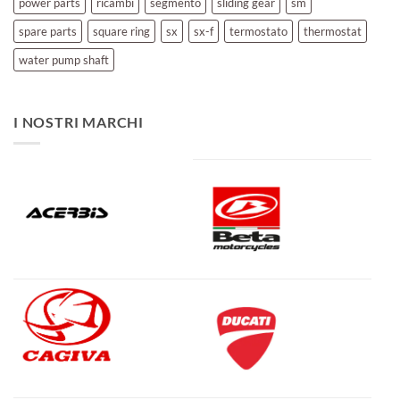
power parts
ricambi
segmento
sliding gear
sm
spare parts
square ring
sx
sx-f
termostato
thermostat
water pump shaft
I NOSTRI MARCHI