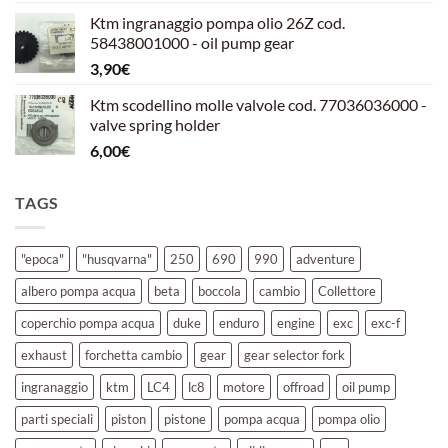
prezzo
prezzo
Ktm ingranaggio pompa olio 26Z cod.
originale
attuale
58438001000 - oil pump gear
era:
è:
3,90
€
39,00€.
30,00€.
Ktm scodellino molle valvole cod. 77036036000 -
valve spring holder
6,00
€
TAGS
"epoca"
"husqvarna"
250
690
990
adventure
albero pompa acqua
beta
boccola
cambio
Collettore
coperchio pompa acqua
duke
enduro
engine
exc
exc-f
exhaust
forchetta cambio
gear
gear selector fork
ingranaggio
ktm
LC4
lc8
motore
offroad
oil pump
parti speciali
piston
pistone
pompa acqua
pompa olio