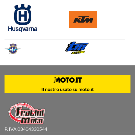
Il nostro usato su moto.it
P. IVA 03404330544