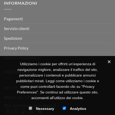
INFORMAZIONI
MOTOR
OFF-
ROAD
TEST
Pagamenti
Servizio clienti
Spedizioni
Privacy Policy
Termini e condizioni
Utilizziamo i cookie per offrirti un'esperienza di
navigazione migliore, analizzare il traffico del sito,
FRATINI MOTO
personalizzare i contenuti e pubblicare annunci
pubblicitari mirati. Leggi come utilizziamo i cookie e
come puoi controllarli facendo clic su "Privacy
Tel:
075 518 1504
Preferences". Se continui ad utilizzare questo sito,
What's up:
+39 3334656649
acconsenti all'utilizzo dei cookie.
PEC:
fratinimoto@lamiapec.it
Necessary
Analytics