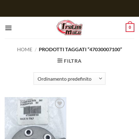
Salta
ai
contenuti
0
HOME
/
PRODOTTI TAGGATI “47030007100”
FILTRA
Aggiungi
alla lista
dei
desideri