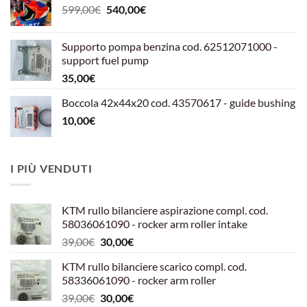
Il
Il
599,00
€
540,00
€
prezzo
prezzo
originale
attuale
Supporto pompa benzina cod. 62512071000 -
era:
è:
support fuel pump
599,00€.
540,00€.
35,00
€
Boccola 42x44x20 cod. 43570617 - guide bushing
10,00
€
I PIÙ VENDUTI
KTM rullo bilanciere aspirazione compl. cod.
58036061090 - rocker arm roller intake
Il
Il
39,00
€
30,00
€
prezzo
prezzo
KTM rullo bilanciere scarico compl. cod.
originale
attuale
58336061090 - rocker arm roller
era:
è:
Il
Il
39,00
€
30,00
€
39,00€.
30,00€.