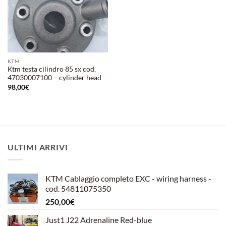
KTM
Ktm testa cilindro 85 sx cod.
47030007100 – cylinder head
98,00
€
ULTIMI ARRIVI
KTM Cablaggio completo EXC - wiring harness -
cod. 54811075350
250,00
€
Just1 J22 Adrenaline Red-blue