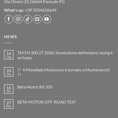
Via Olmini 33, 06064 Panicale PG
What's up:
+39 3334656649
NEWS
TM EN 300 2T 2026: l’evoluzione dell’enduro racing è
16
Lug
arrivata
Nessun
commento
Il Mondiale Motocross è tornato a Montevarchi!
24
su
TM
Giu
EN
300
Nessun
2T
commento
Beta Motor RX 350
16
2026:
su
l’evoluzione
Dic
Nessun
dell’enduro
Il
commento
racing
Mondiale
su
è
Motocross
BETA MOTOR OFF-ROAD TEST
27
Beta
arrivata
è
Motor
Nov
tornato
Nessun
RX
a
commento
350
su
Montevarchi!
BETA