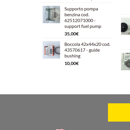
prezzo
prezzo
Supporto pompa
originale
attuale
benzina cod.
era:
è:
62512071000 -
599,00€.
540,00€.
support fuel pump
35,00
€
Boccola 42x44x20 cod.
43570617 - guide
bushing
10,00
€