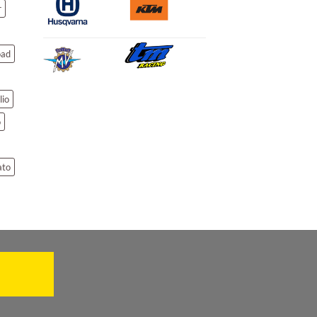
r
oad
lio
o
ato