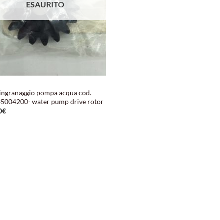
ESAURITO
ingranaggio pompa acqua cod.
5004200- water pump drive rotor
0
€