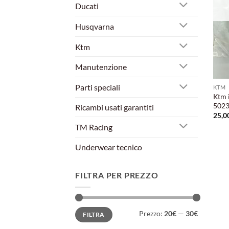
Ducati
Husqvarna
Ktm
Manutenzione
Parti speciali
KTM
Ktm 
5023
Ricambi usati garantiti
25,0
TM Racing
Underwear tecnico
FILTRA PER PREZZO
Prezzo
Prezzo
Prezzo:
20€
—
30€
FILTRA
Min
Max