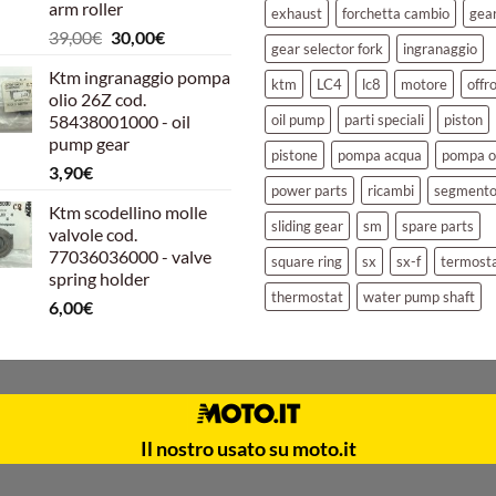
arm roller
exhaust
forchetta cambio
gea
Il
Il
39,00
€
30,00
€
gear selector fork
ingranaggio
prezzo
prezzo
Ktm ingranaggio pompa
originale
attuale
ktm
LC4
lc8
motore
offr
olio 26Z cod.
era:
è:
58438001000 - oil
oil pump
parti speciali
piston
39,00€.
30,00€.
pump gear
pistone
pompa acqua
pompa o
3,90
€
power parts
ricambi
segment
Ktm scodellino molle
sliding gear
sm
spare parts
valvole cod.
77036036000 - valve
square ring
sx
sx-f
termost
spring holder
thermostat
water pump shaft
6,00
€
Il nostro usato su moto.it