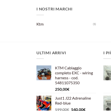
I NOSTRI MARCHI
Ktm
(1)
ULTIMI ARRIVI
I P
KTM Cablaggio
completo EXC - wiring
harness - cod.
54811075350
250,00
€
Just1 J22 Adrenaline
Red-blue
Il
Il
599,00
€
540,00
€