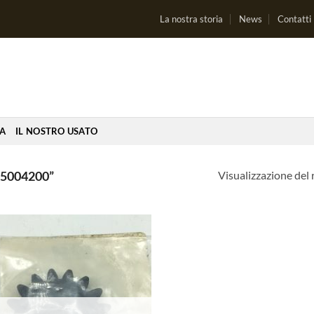
La nostra storia
News
Contatti
IA
IL NOSTRO USATO
Visualizzazione del 
5004200”
Aggiungi
alla lista
dei
desideri