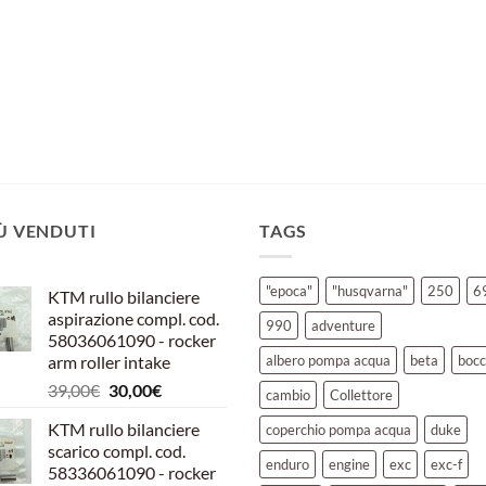
IÙ VENDUTI
TAGS
"epoca"
"husqvarna"
250
6
KTM rullo bilanciere
aspirazione compl. cod.
990
adventure
58036061090 - rocker
arm roller intake
albero pompa acqua
beta
bocc
Il
Il
39,00
€
30,00
€
cambio
Collettore
prezzo
prezzo
KTM rullo bilanciere
coperchio pompa acqua
duke
originale
attuale
scarico compl. cod.
era:
è:
enduro
engine
exc
exc-f
58336061090 - rocker
39,00€.
30,00€.