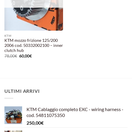
KTM
KTM mozzo frizione 125/200
2006 cod. 50332002100 – inner
clutch hub
Il
Il
78,00
€
60,00
€
prezzo
prezzo
originale
attuale
era:
è:
78,00€.
60,00€.
ULTIMI ARRIVI
KTM Cablaggio completo EXC - wiring harness -
cod. 54811075350
250,00
€