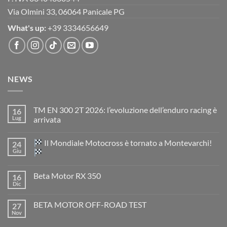
Via Olmini 33, 06064 Panicale PG
What's up:
+39 3334656649
NEWS
TM EN 300 2T 2026: l’evoluzione dell’enduro racing è
16
Lug
arrivata
Nessun
commento
Il Mondiale Motocross è tornato a Montevarchi!
24
su
TM
Giu
EN
300
Nessun
2T
commento
Beta Motor RX 350
16
2026:
su
l’evoluzione
Dic
Nessun
dell’enduro
Il
commento
racing
Mondiale
su
è
Motocross
BETA MOTOR OFF-ROAD TEST
27
Beta
arrivata
è
Motor
Nov
tornato
Nessun
RX
a
commento
350