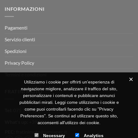
su
Montevarchi!
BETA
INFORMAZIONI
MOTOR
OFF-
ROAD
TEST
Pagamenti
Servizio clienti
Spedizioni
Privacy Policy
Termini e condizioni
Utilizziamo i cookie per offrirti un'esperienza di
navigazione migliore, analizzare il traffico del sito,
FRATINI MOTO
personalizzare i contenuti e pubblicare annunci
pubblicitari mirati. Leggi come utilizziamo i cookie e
come puoi controllarli facendo clic su "Privacy
Tel:
075 518 1504
Preferences". Se continui ad utilizzare questo sito,
What's up:
+39 3334656649
acconsenti all'utilizzo dei cookie.
PEC:
fratinimoto@lamiapec.it
Necessary
Analytics