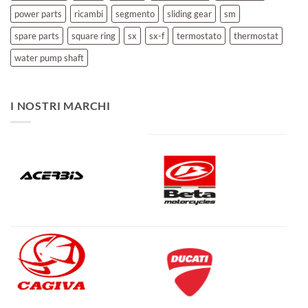
power parts
ricambi
segmento
sliding gear
sm
spare parts
square ring
sx
sx-f
termostato
thermostat
water pump shaft
I NOSTRI MARCHI