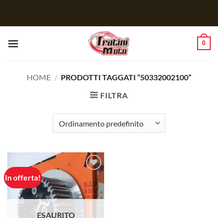
Salta
ai
contenuti
0
HOME
/
PRODOTTI TAGGATI “50332002100”
FILTRA
In offerta!
Aggiungi
alla lista
dei
desideri
ESAURITO