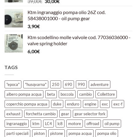
Il
Il
39,00
€
30,00
€
39,00€.
30,00€.
prezzo
prezzo
Ktm ingranaggio pompa olio 26Z cod.
originale
attuale
58438001000 - oil pump gear
era:
è:
3,90
€
39,00€.
30,00€.
Ktm scodellino molle valvole cod. 77036036000 -
valve spring holder
6,00
€
TAGS
"epoca"
"husqvarna"
250
690
990
adventure
albero pompa acqua
beta
boccola
cambio
Collettore
coperchio pompa acqua
duke
enduro
engine
exc
exc-f
exhaust
forchetta cambio
gear
gear selector fork
ingranaggio
ktm
LC4
lc8
motore
offroad
oil pump
parti speciali
piston
pistone
pompa acqua
pompa olio