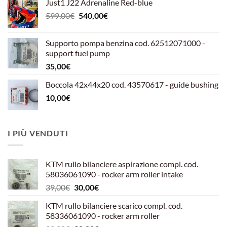
Just1 J22 Adrenaline Red-blue
Il
Il
599,00
€
540,00
€
prezzo
prezzo
originale
attuale
Supporto pompa benzina cod. 62512071000 -
era:
è:
support fuel pump
599,00€.
540,00€.
35,00
€
Boccola 42x44x20 cod. 43570617 - guide bushing
10,00
€
I PIÙ VENDUTI
KTM rullo bilanciere aspirazione compl. cod.
58036061090 - rocker arm roller intake
Il
Il
39,00
€
30,00
€
prezzo
prezzo
KTM rullo bilanciere scarico compl. cod.
originale
attuale
58336061090 - rocker arm roller
era:
è: