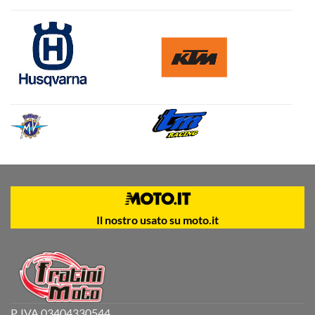
Il nostro usato su moto.it
P. IVA 03404330544