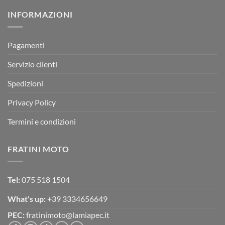
su
Montevarchi!
BETA
INFORMAZIONI
MOTOR
OFF-
ROAD
TEST
Pagamenti
Servizio clienti
Spedizioni
Privacy Policy
Termini e condizioni
FRATINI MOTO
Tel:
075 518 1504
What's up:
+39 3334656649
PEC:
fratinimoto@lamiapec.it