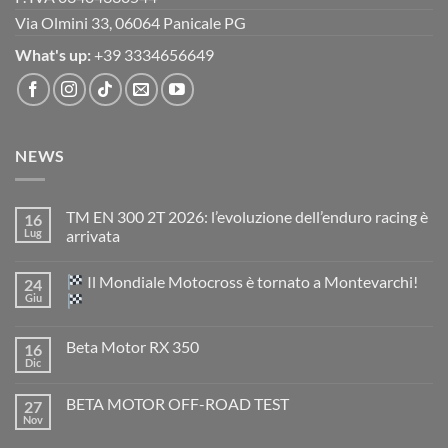
Via Olmini 33, 06064 Panicale PG
What's up:
+39 3334656649
NEWS
TM EN 300 2T 2026: l’evoluzione dell’enduro racing è
16
Lug
arrivata
Nessun
commento
Il Mondiale Motocross è tornato a Montevarchi!
24
su
TM
Giu
EN
300
Nessun
2T
commento
Beta Motor RX 350
16
2026:
su
l’evoluzione
Dic
Nessun
dell’enduro
Il
commento
racing
Mondiale
su
è
Motocross
BETA MOTOR OFF-ROAD TEST
27
Beta
arrivata
è
Motor
Nov
tornato
Nessun
RX
a
commento
350