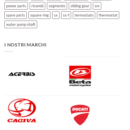
power parts
ricambi
segmento
sliding gear
sm
spare parts
square ring
sx
sx-f
termostato
thermostat
water pump shaft
I NOSTRI MARCHI