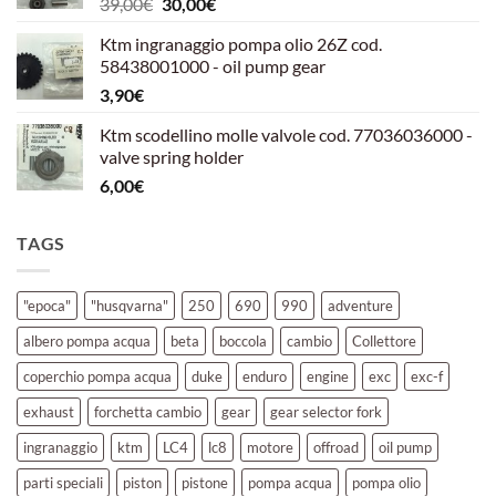
Il
Il
39,00
€
30,00
€
39,00€.
30,00€.
prezzo
prezzo
Ktm ingranaggio pompa olio 26Z cod.
originale
attuale
58438001000 - oil pump gear
era:
è:
3,90
€
39,00€.
30,00€.
Ktm scodellino molle valvole cod. 77036036000 -
valve spring holder
6,00
€
TAGS
"epoca"
"husqvarna"
250
690
990
adventure
albero pompa acqua
beta
boccola
cambio
Collettore
coperchio pompa acqua
duke
enduro
engine
exc
exc-f
exhaust
forchetta cambio
gear
gear selector fork
ingranaggio
ktm
LC4
lc8
motore
offroad
oil pump
parti speciali
piston
pistone
pompa acqua
pompa olio