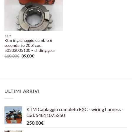
KTM
Ktm ingranaggio cambio 6
secondario 20 Z cod.
50333005100 – sliding gear
Il
Il
110,00
€
89,00
€
prezzo
prezzo
originale
attuale
era:
è:
110,00€.
89,00€.
ULTIMI ARRIVI
KTM Cablaggio completo EXC - wiring harness -
cod. 54811075350
250,00
€