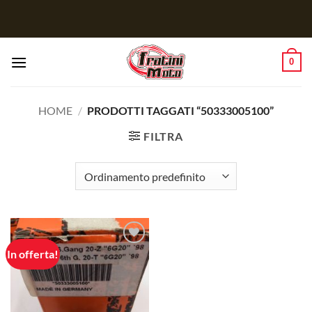
Salta
ai
contenuti
0
HOME
/
PRODOTTI TAGGATI “50333005100”
FILTRA
In offerta!
Aggiungi
alla lista
dei
desideri