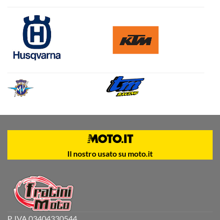
Il nostro usato su moto.it
P. IVA 03404330544