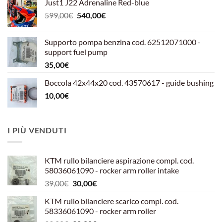
Just1 J22 Adrenaline Red-blue
Il
Il
599,00
€
540,00
€
prezzo
prezzo
originale
attuale
Supporto pompa benzina cod. 62512071000 -
era:
è:
support fuel pump
599,00€.
540,00€.
35,00
€
Boccola 42x44x20 cod. 43570617 - guide bushing
10,00
€
I PIÙ VENDUTI
KTM rullo bilanciere aspirazione compl. cod.
58036061090 - rocker arm roller intake
Il
Il
39,00
€
30,00
€
prezzo
prezzo
KTM rullo bilanciere scarico compl. cod.
originale
attuale
58336061090 - rocker arm roller
era:
è: