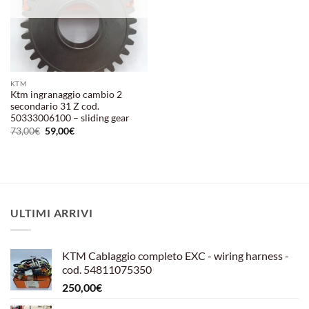
KTM
Ktm ingranaggio cambio 2
secondario 31 Z cod.
50333006100 – sliding gear
Il
Il
73,00
€
59,00
€
prezzo
prezzo
originale
attuale
era:
è:
73,00€.
59,00€.
ULTIMI ARRIVI
KTM Cablaggio completo EXC - wiring harness -
cod. 54811075350
250,00
€