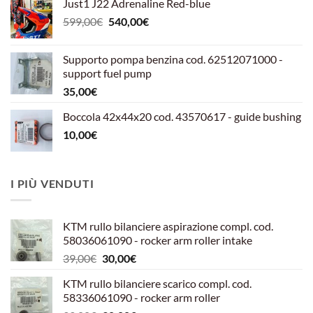
Just1 J22 Adrenaline Red-blue
Il
Il
599,00
€
540,00
€
prezzo
prezzo
originale
attuale
Supporto pompa benzina cod. 62512071000 -
era:
è:
support fuel pump
599,00€.
540,00€.
35,00
€
Boccola 42x44x20 cod. 43570617 - guide bushing
10,00
€
I PIÙ VENDUTI
KTM rullo bilanciere aspirazione compl. cod.
58036061090 - rocker arm roller intake
Il
Il
39,00
€
30,00
€
prezzo
prezzo
KTM rullo bilanciere scarico compl. cod.
originale
attuale
58336061090 - rocker arm roller
era:
è: