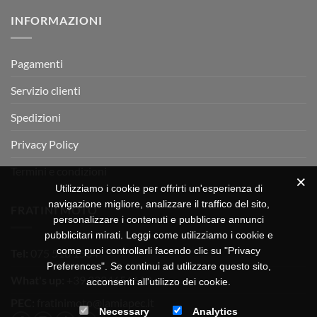
su
Montevarchi!
BETA
INFORMAZIONI
MOTOR
OFF-
ROAD
TEST
Pagamenti
Servizio clienti
Spedizioni
Privacy Policy
Termini e condizioni
Utilizziamo i cookie per offrirti un'esperienza di
navigazione migliore, analizzare il traffico del sito,
FRATINI MOTO
personalizzare i contenuti e pubblicare annunci
pubblicitari mirati. Leggi come utilizziamo i cookie e
come puoi controllarli facendo clic su "Privacy
Tel:
075 518 1504
Preferences". Se continui ad utilizzare questo sito,
What's up:
+39 3334656649
acconsenti all'utilizzo dei cookie.
PEC:
fratinimoto@lamiapec.it
Necessary
Analytics