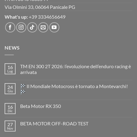
Via Olmini 33, 06064 Panicale PG
What's up:
+39 3334656649
NEWS
TM EN 300 2T 2026: l’evoluzione dell’enduro racing è
16
Lug
arrivata
Nessun
commento
Il Mondiale Motocross è tornato a Montevarchi!
24
su
TM
Giu
EN
300
Nessun
2T
commento
Beta Motor RX 350
16
2026:
su
l’evoluzione
Dic
Nessun
dell’enduro
Il
commento
racing
Mondiale
su
è
Motocross
BETA MOTOR OFF-ROAD TEST
27
Beta
arrivata
è
Motor
Nov
tornato
Nessun
RX
a
commento
350