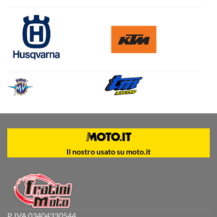
Il nostro usato su moto.it
P. IVA 03404330544