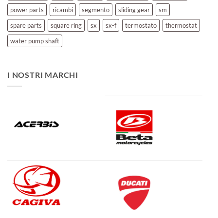
power parts
ricambi
segmento
sliding gear
sm
spare parts
square ring
sx
sx-f
termostato
thermostat
water pump shaft
I NOSTRI MARCHI