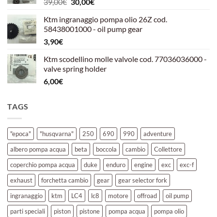
Il
Il
39,00
€
30,00
€
39,00€.
30,00€.
prezzo
prezzo
Ktm ingranaggio pompa olio 26Z cod.
originale
attuale
58438001000 - oil pump gear
era:
è:
3,90
€
39,00€.
30,00€.
Ktm scodellino molle valvole cod. 77036036000 -
valve spring holder
6,00
€
TAGS
"epoca"
"husqvarna"
250
690
990
adventure
albero pompa acqua
beta
boccola
cambio
Collettore
coperchio pompa acqua
duke
enduro
engine
exc
exc-f
exhaust
forchetta cambio
gear
gear selector fork
ingranaggio
ktm
LC4
lc8
motore
offroad
oil pump
parti speciali
piston
pistone
pompa acqua
pompa olio