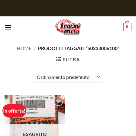
Salta
ai
contenuti
0
HOME
/
PRODOTTI TAGGATI “50333006100”
FILTRA
In offerta!
Aggiungi
alla lista
dei
desideri
ESAURITO