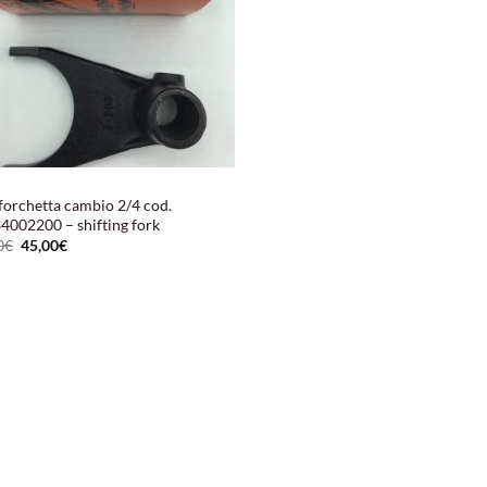
forchetta cambio 2/4 cod.
4002200 – shifting fork
Il
Il
0
€
45,00
€
prezzo
prezzo
originale
attuale
era:
è:
55,00€.
45,00€.