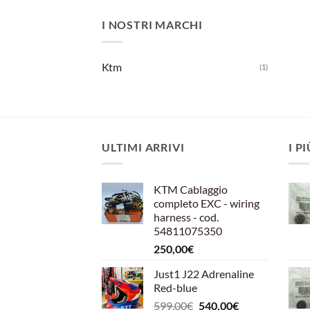
I NOSTRI MARCHI
Ktm
(1)
ULTIMI ARRIVI
I P
KTM Cablaggio
completo EXC - wiring
harness - cod.
54811075350
250,00
€
Just1 J22 Adrenaline
Red-blue
Il
Il
599,00
€
540,00
€