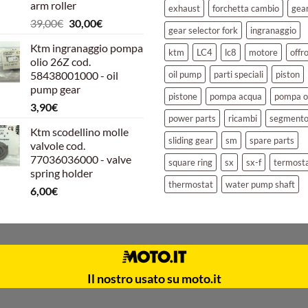
arm roller
exhaust
forchetta cambio
gea
Il
Il
39,00
€
30,00
€
gear selector fork
ingranaggio
prezzo
prezzo
Ktm ingranaggio pompa
originale
attuale
ktm
LC4
lc8
motore
offr
olio 26Z cod.
era:
è:
58438001000 - oil
oil pump
parti speciali
piston
39,00€.
30,00€.
pump gear
pistone
pompa acqua
pompa o
3,90
€
power parts
ricambi
segment
Ktm scodellino molle
sliding gear
sm
spare parts
valvole cod.
77036036000 - valve
square ring
sx
sx-f
termost
spring holder
thermostat
water pump shaft
6,00
€
Il nostro usato su moto.it