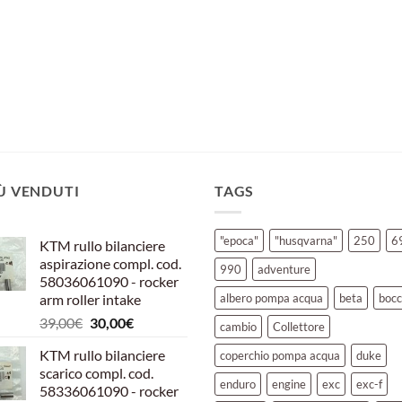
IÙ VENDUTI
TAGS
"epoca"
"husqvarna"
250
6
KTM rullo bilanciere
aspirazione compl. cod.
990
adventure
58036061090 - rocker
arm roller intake
albero pompa acqua
beta
bocc
Il
Il
39,00
€
30,00
€
cambio
Collettore
prezzo
prezzo
KTM rullo bilanciere
coperchio pompa acqua
duke
originale
attuale
scarico compl. cod.
era:
è:
enduro
engine
exc
exc-f
58336061090 - rocker
39,00€.
30,00€.