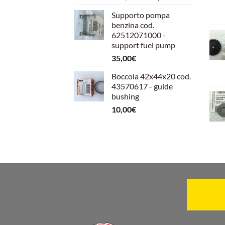
prezzo
prezzo
Supporto pompa
originale
attuale
benzina cod.
era:
è:
62512071000 -
599,00€.
540,00€.
support fuel pump
35,00
€
Boccola 42x44x20 cod.
43570617 - guide
bushing
10,00
€