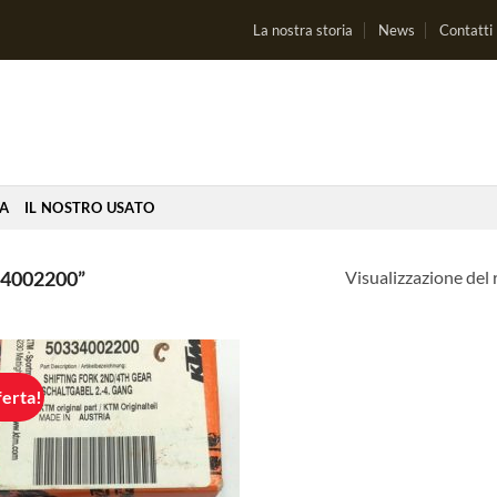
La nostra storia
News
Contatti
IA
IL NOSTRO USATO
Visualizzazione del 
4002200”
ferta!
Aggiungi
alla lista
dei
desideri