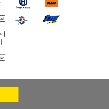
r
oad
lio
o
ato