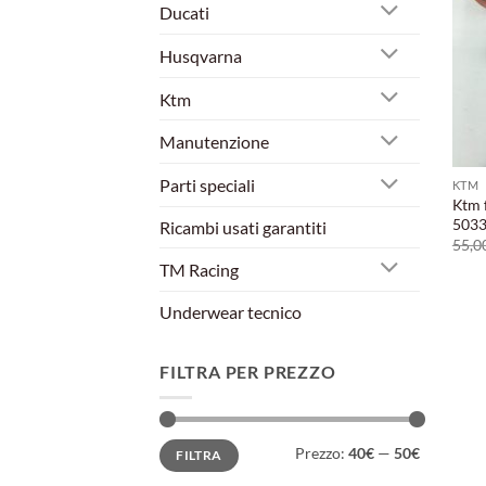
Ducati
Husqvarna
Ktm
Manutenzione
Parti speciali
KTM
Ktm 
5033
Ricambi usati garantiti
55,0
TM Racing
Underwear tecnico
FILTRA PER PREZZO
Prezzo
Prezzo
Prezzo:
40€
—
50€
FILTRA
Min
Max