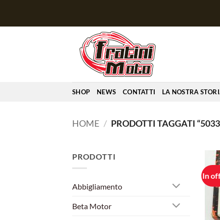
Salta
ai
contenuti
SHOP
NEWS
CONTATTI
LA NOSTRA STOR
HOME
/
PRODOTTI TAGGATI “5033
PRODOTTI
In of
Abbigliamento
Beta Motor