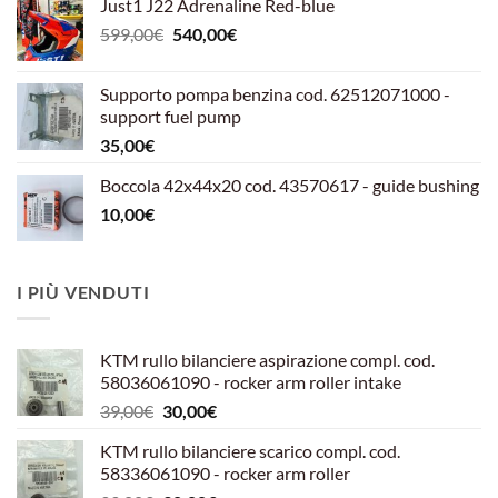
Just1 J22 Adrenaline Red-blue
Il
Il
599,00
€
540,00
€
prezzo
prezzo
originale
attuale
Supporto pompa benzina cod. 62512071000 -
era:
è:
support fuel pump
599,00€.
540,00€.
35,00
€
Boccola 42x44x20 cod. 43570617 - guide bushing
10,00
€
I PIÙ VENDUTI
KTM rullo bilanciere aspirazione compl. cod.
58036061090 - rocker arm roller intake
Il
Il
39,00
€
30,00
€
prezzo
prezzo
KTM rullo bilanciere scarico compl. cod.
originale
attuale
58336061090 - rocker arm roller
era:
è: