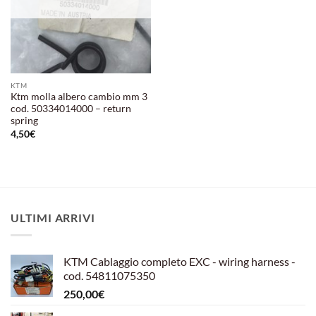
KTM
Ktm molla albero cambio mm 3
cod. 50334014000 – return
spring
4,50
€
ULTIMI ARRIVI
KTM Cablaggio completo EXC - wiring harness -
cod. 54811075350
250,00
€