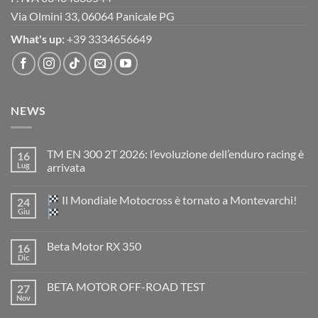
Via Olmini 33, 06064 Panicale PG
What's up:
+39 3334656649
NEWS
TM EN 300 2T 2026: l’evoluzione dell’enduro racing è
16
Lug
arrivata
Nessun
commento
Il Mondiale Motocross è tornato a Montevarchi!
24
su
TM
Giu
EN
300
Nessun
2T
commento
Beta Motor RX 350
16
2026:
su
l’evoluzione
Dic
Nessun
dell’enduro
Il
commento
racing
Mondiale
su
è
Motocross
BETA MOTOR OFF-ROAD TEST
27
Beta
arrivata
è
Motor
Nov
tornato
Nessun
RX
a
commento
350