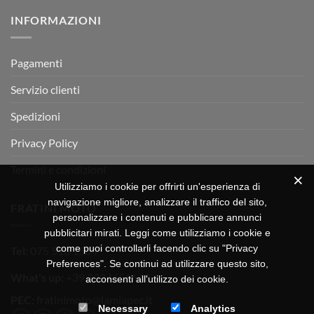
su
Montevarchi!
BETA
INFORMAZIONI
MOTOR
OFF-
ROAD
TEST
Pagamenti
Servizio clienti
Spedizioni
Privacy Policy
Termini e condizioni
Utilizziamo i cookie per offrirti un'esperienza di
navigazione migliore, analizzare il traffico del sito,
FRATINI MOTO
personalizzare i contenuti e pubblicare annunci
pubblicitari mirati. Leggi come utilizziamo i cookie e
come puoi controllarli facendo clic su "Privacy
Tel:
075 518 1504
Preferences". Se continui ad utilizzare questo sito,
What's up:
+39 3334656649
acconsenti all'utilizzo dei cookie.
PEC:
fratinimoto@lamiapec.it
Necessary
Analytics