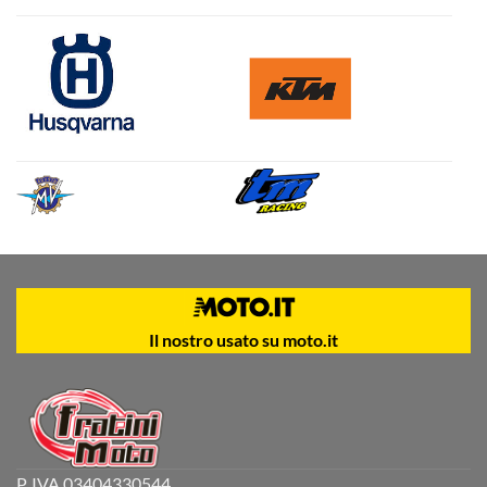
Il nostro usato su moto.it
P. IVA 03404330544