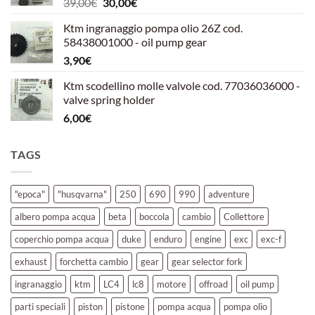
Il
Il
39,00
€
30,00
€
39,00€.
30,00€.
prezzo
prezzo
Ktm ingranaggio pompa olio 26Z cod.
originale
attuale
58438001000 - oil pump gear
era:
è:
3,90
€
39,00€.
30,00€.
Ktm scodellino molle valvole cod. 77036036000 -
valve spring holder
6,00
€
TAGS
"epoca"
"husqvarna"
250
690
990
adventure
albero pompa acqua
beta
boccola
cambio
Collettore
coperchio pompa acqua
duke
enduro
engine
exc
exc-f
exhaust
forchetta cambio
gear
gear selector fork
ingranaggio
ktm
LC4
lc8
motore
offroad
oil pump
parti speciali
piston
pistone
pompa acqua
pompa olio