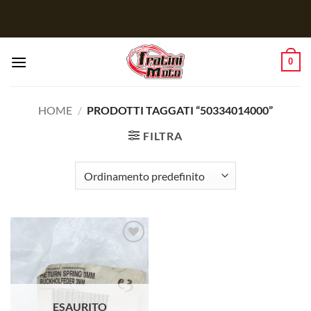
Salta
ai
contenuti
0
HOME
/
PRODOTTI TAGGATI “50334014000”
FILTRA
Aggiungi
alla lista
dei
desideri
ESAURITO