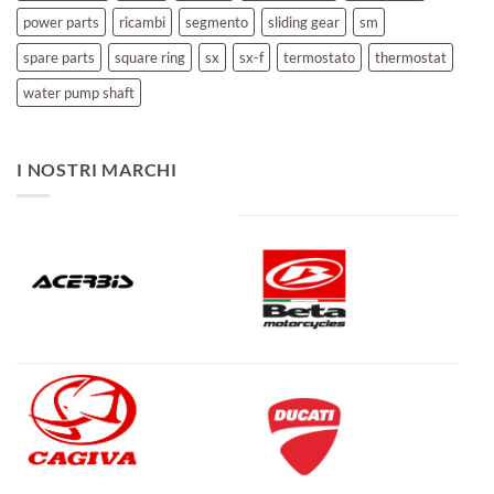
power parts
ricambi
segmento
sliding gear
sm
spare parts
square ring
sx
sx-f
termostato
thermostat
water pump shaft
I NOSTRI MARCHI