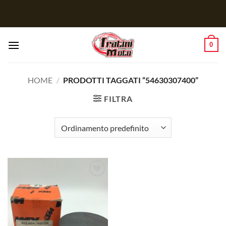
Salta
ai
contenuti
0
HOME
/
PRODOTTI TAGGATI “54630307400”
FILTRA
Aggiungi
alla lista
dei
desideri