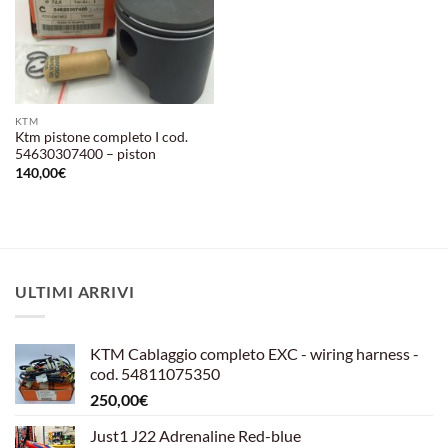
KTM
Ktm pistone completo I cod.
54630307400 – piston
140,00
€
ULTIMI ARRIVI
KTM Cablaggio completo EXC - wiring harness -
cod. 54811075350
250,00
€
Just1 J22 Adrenaline Red-blue