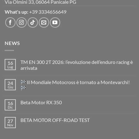
Via Olmini 33, 06064 Panicale PG
What's up:
+39 3334656649
NEWS
TM EN 300 2T 2026: l’evoluzione dell’enduro racing è
16
Lug
arrivata
Nessun
commento
Il Mondiale Motocross è tornato a Montevarchi!
24
su
TM
Giu
EN
300
Nessun
2T
commento
Beta Motor RX 350
16
2026:
su
l’evoluzione
Dic
Nessun
dell’enduro
Il
commento
racing
Mondiale
su
è
Motocross
BETA MOTOR OFF-ROAD TEST
27
Beta
arrivata
è
Motor
Nov
tornato
Nessun
RX
a
commento
350
su
Montevarchi!
BETA