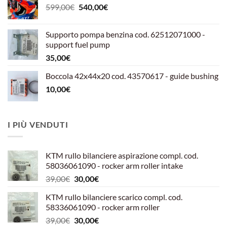
Il
Il
599,00
€
540,00
€
prezzo
prezzo
originale
attuale
Supporto pompa benzina cod. 62512071000 -
era:
è:
support fuel pump
599,00€.
540,00€.
35,00
€
Boccola 42x44x20 cod. 43570617 - guide bushing
10,00
€
I PIÙ VENDUTI
KTM rullo bilanciere aspirazione compl. cod.
58036061090 - rocker arm roller intake
Il
Il
39,00
€
30,00
€
prezzo
prezzo
KTM rullo bilanciere scarico compl. cod.
originale
attuale
58336061090 - rocker arm roller
era:
è:
Il
Il
39,00
€
30,00
€
39,00€.
30,00€.