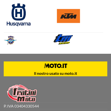
Il nostro usato su moto.it
P. IVA 03404330544