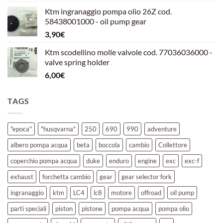
prezzo
prezzo
Ktm ingranaggio pompa olio 26Z cod.
originale
attuale
58438001000 - oil pump gear
era:
è:
3,90
€
39,00€.
30,00€.
Ktm scodellino molle valvole cod. 77036036000 -
valve spring holder
6,00
€
TAGS
"epoca"
"husqvarna"
250
690
990
adventure
albero pompa acqua
beta
boccola
cambio
Collettore
coperchio pompa acqua
duke
enduro
engine
exc
exc-f
exhaust
forchetta cambio
gear
gear selector fork
ingranaggio
ktm
LC4
lc8
motore
offroad
oil pump
parti speciali
piston
pistone
pompa acqua
pompa olio