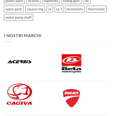
power parts
ricambi
segmento
sliding gear
sm
spare parts
square ring
sx
sx-f
termostato
thermostat
water pump shaft
I NOSTRI MARCHI