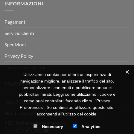
INFORMAZIONI
MOTOR
OFF-
ROAD
TEST
Pagamenti
Servizio clienti
Spedizioni
Privacy Policy
Termini e condizioni
Utilizziamo i cookie per offrirti un'esperienza di
navigazione migliore, analizzare il traffico del sito,
FRATINI MOTO
personalizzare i contenuti e pubblicare annunci
pubblicitari mirati. Leggi come utilizziamo i cookie e
come puoi controllarli facendo clic su "Privacy
Tel:
075 518 1504
Preferences". Se continui ad utilizzare questo sito,
What's up:
+39 3334656649
acconsenti all'utilizzo dei cookie.
PEC:
fratinimoto@lamiapec.it
Necessary
Analytics