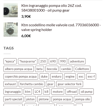
prezzo
prezzo
Ktm ingranaggio pompa olio 26Z cod.
originale
attuale
58438001000 - oil pump gear
era:
è:
3,90
€
39,00€.
30,00€.
Ktm scodellino molle valvole cod. 77036036000 -
valve spring holder
6,00
€
TAGS
"epoca"
"husqvarna"
250
690
990
adventure
albero pompa acqua
beta
boccola
cambio
Collettore
coperchio pompa acqua
duke
enduro
engine
exc
exc-f
exhaust
forchetta cambio
gear
gear selector fork
ingranaggio
ktm
LC4
lc8
motore
offroad
oil pump
parti speciali
piston
pistone
pompa acqua
pompa olio