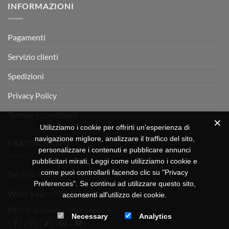
INFORMAZIONI
MOTOR
OFF-
ROAD
TEST
Pagamenti
Servizio clienti
Spedizioni
Privacy Policy
Termini e condizioni
Utilizziamo i cookie per offrirti un'esperienza di
navigazione migliore, analizzare il traffico del sito,
FRATINI MOTO
personalizzare i contenuti e pubblicare annunci
pubblicitari mirati. Leggi come utilizziamo i cookie e
come puoi controllarli facendo clic su "Privacy
Tel:
075 518 1504
Preferences". Se continui ad utilizzare questo sito,
What's up:
+39 3334656649
acconsenti all'utilizzo dei cookie.
PEC:
fratinimoto@lamiapec.it
Necessary
Analytics