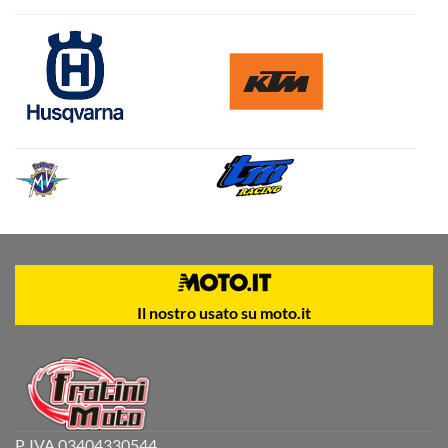
Il nostro usato su moto.it
P. IVA 03404330544