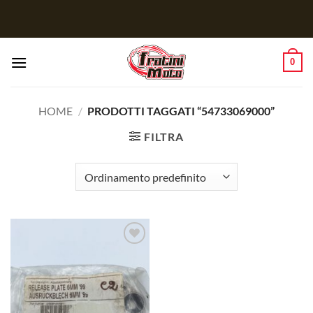
Salta
ai
contenuti
0
HOME
/
PRODOTTI TAGGATI “54733069000”
FILTRA
Aggiungi
alla lista
dei
desideri