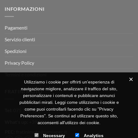
su
Montevarchi!
BETA
INFORMAZIONI
MOTOR
OFF-
ROAD
TEST
Pagamenti
Servizio clienti
Spedizioni
Privacy Policy
Termini e condizioni
Utilizziamo i cookie per offrirti un'esperienza di
navigazione migliore, analizzare il traffico del sito,
FRATINI MOTO
personalizzare i contenuti e pubblicare annunci
pubblicitari mirati. Leggi come utilizziamo i cookie e
come puoi controllarli facendo clic su "Privacy
Tel:
075 518 1504
Preferences". Se continui ad utilizzare questo sito,
What's up:
+39 3334656649
acconsenti all'utilizzo dei cookie.
PEC:
fratinimoto@lamiapec.it
Necessary
Analytics