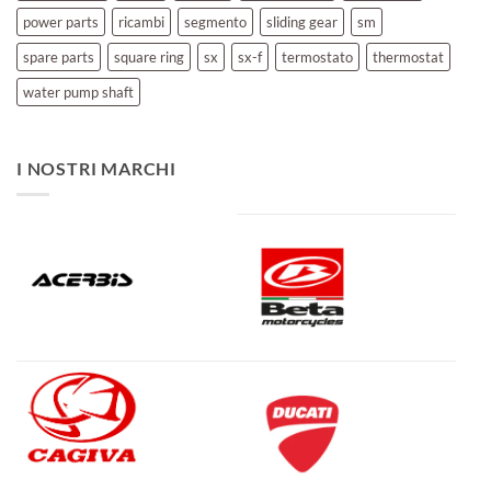
power parts
ricambi
segmento
sliding gear
sm
spare parts
square ring
sx
sx-f
termostato
thermostat
water pump shaft
I NOSTRI MARCHI