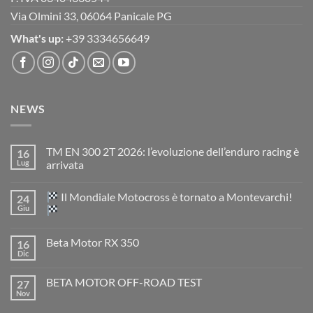
Via Olmini 33, 06064 Panicale PG
What's up:
+39 3334656649
NEWS
TM EN 300 2T 2026: l’evoluzione dell’enduro racing è
16
Lug
arrivata
Nessun
commento
Il Mondiale Motocross è tornato a Montevarchi!
24
su
TM
Giu
EN
300
Nessun
2T
commento
Beta Motor RX 350
16
2026:
su
l’evoluzione
Dic
Nessun
dell’enduro
Il
commento
racing
Mondiale
su
è
Motocross
BETA MOTOR OFF-ROAD TEST
27
Beta
arrivata
è
Motor
Nov
tornato
Nessun
RX
a
commento
350