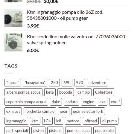
Il
Il
39,00
€
30,00
€
39,00€.
30,00€.
prezzo
prezzo
Ktm ingranaggio pompa olio 26Z cod.
originale
attuale
58438001000 - oil pump gear
era:
è:
3,90
€
39,00€.
30,00€.
Ktm scodellino molle valvole cod. 77036036000 -
valve spring holder
6,00
€
TAGS
"epoca"
"husqvarna"
250
690
990
adventure
albero pompa acqua
beta
boccola
cambio
Collettore
coperchio pompa acqua
duke
enduro
engine
exc
exc-f
exhaust
forchetta cambio
gear
gear selector fork
ingranaggio
ktm
LC4
lc8
motore
offroad
oil pump
parti speciali
piston
pistone
pompa acqua
pompa olio