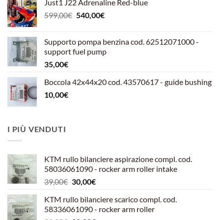
Just1 J22 Adrenaline Red-blue
Il
Il
599,00
€
540,00
€
prezzo
prezzo
originale
attuale
Supporto pompa benzina cod. 62512071000 -
era:
è:
support fuel pump
599,00€.
540,00€.
35,00
€
Boccola 42x44x20 cod. 43570617 - guide bushing
10,00
€
I PIÙ VENDUTI
KTM rullo bilanciere aspirazione compl. cod.
58036061090 - rocker arm roller intake
Il
Il
39,00
€
30,00
€
prezzo
prezzo
KTM rullo bilanciere scarico compl. cod.
originale
attuale
58336061090 - rocker arm roller
era:
è: