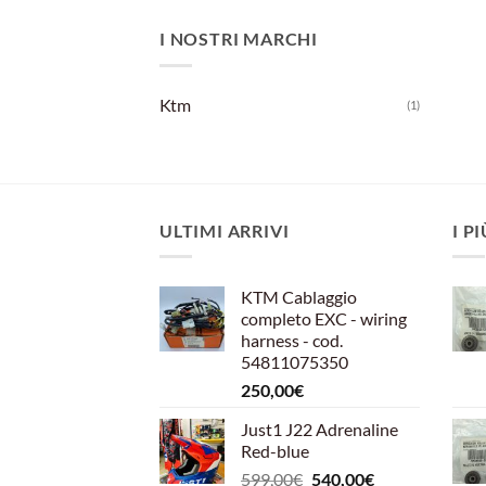
I NOSTRI MARCHI
Ktm
(1)
ULTIMI ARRIVI
I P
KTM Cablaggio
completo EXC - wiring
harness - cod.
54811075350
250,00
€
Just1 J22 Adrenaline
Red-blue
Il
Il
599,00
€
540,00
€