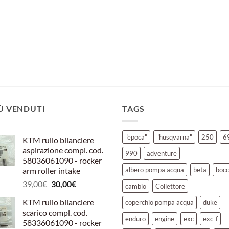
IÙ VENDUTI
TAGS
"epoca"
"husqvarna"
250
6
KTM rullo bilanciere
aspirazione compl. cod.
990
adventure
58036061090 - rocker
arm roller intake
albero pompa acqua
beta
bocc
Il
Il
39,00
€
30,00
€
cambio
Collettore
prezzo
prezzo
KTM rullo bilanciere
coperchio pompa acqua
duke
originale
attuale
scarico compl. cod.
era:
è:
enduro
engine
exc
exc-f
58336061090 - rocker
39,00€.
30,00€.