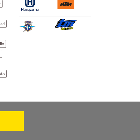
r
oad
lio
o
ato