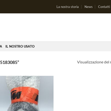
La nostra storia
News
Contatti
IA
IL NOSTRO USATO
Visualizzazione del 
5183085”
Aggiungi
alla lista
dei
desideri