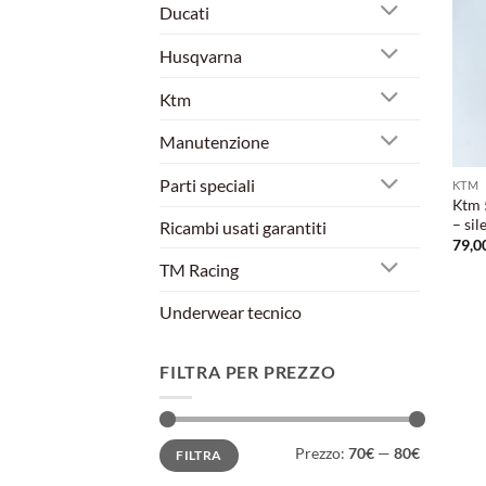
Ducati
Husqvarna
Ktm
Manutenzione
Parti speciali
KTM
Ktm 
– sil
Ricambi usati garantiti
79,0
TM Racing
Underwear tecnico
FILTRA PER PREZZO
Prezzo
Prezzo
Prezzo:
70€
—
80€
FILTRA
Min
Max