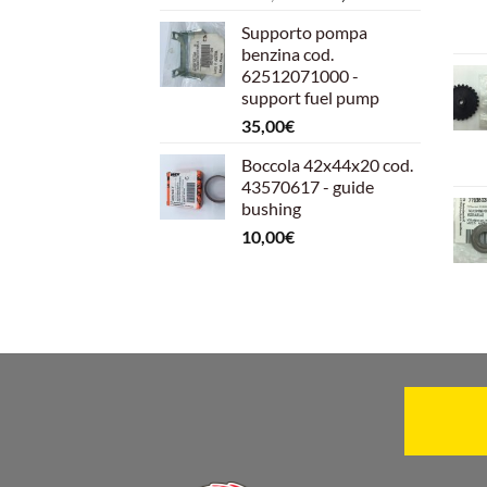
prezzo
prezzo
Supporto pompa
originale
attuale
benzina cod.
era:
è:
62512071000 -
599,00€.
540,00€.
support fuel pump
35,00
€
Boccola 42x44x20 cod.
43570617 - guide
bushing
10,00
€