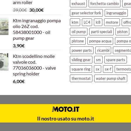
arm roller
exhaust
forchetta cambio
gea
Il
Il
39,00
€
30,00
€
gear selector fork
ingranaggio
prezzo
prezzo
Ktm ingranaggio pompa
originale
attuale
ktm
LC4
lc8
motore
offr
olio 26Z cod.
era:
è:
58438001000 - oil
oil pump
parti speciali
piston
39,00€.
30,00€.
pump gear
pistone
pompa acqua
pompa o
3,90
€
power parts
ricambi
segment
Ktm scodellino molle
sliding gear
sm
spare parts
valvole cod.
77036036000 - valve
square ring
sx
sx-f
termost
spring holder
thermostat
water pump shaft
6,00
€
Il nostro usato su moto.it