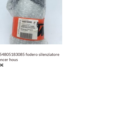
54805183085 fodero silenziatore
encer hous
0
€