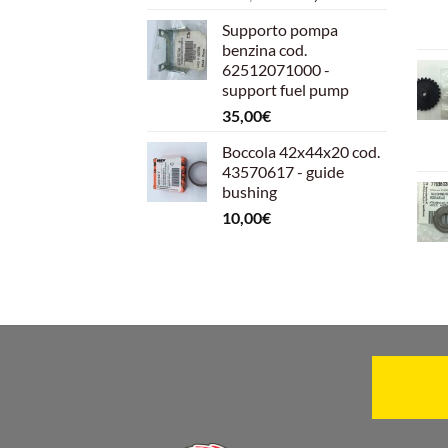
prezzo
prezzo
Supporto pompa
originale
attuale
benzina cod.
era:
è:
62512071000 -
599,00€.
540,00€.
support fuel pump
35,00
€
Boccola 42x44x20 cod.
43570617 - guide
bushing
10,00
€