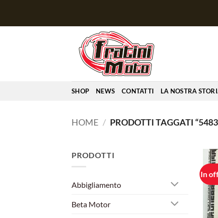
Salta
ai
contenuti
SHOP
NEWS
CONTATTI
LA NOSTRA STOR
HOME
/
PRODOTTI TAGGATI “5483
PRODOTTI
In of
Abbigliamento
Beta Motor