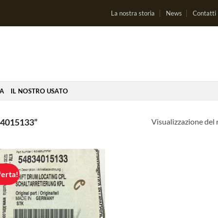
La nostra storia
News
Contatti
IA
IL NOSTRO USATO
Visualizzazione del 
4015133”
ferta!
Aggiungi
alla lista
dei
desideri