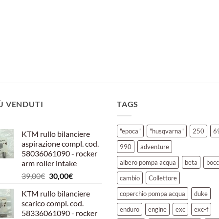
IÙ VENDUTI
TAGS
"epoca"
"husqvarna"
250
6
KTM rullo bilanciere
aspirazione compl. cod.
990
adventure
58036061090 - rocker
arm roller intake
albero pompa acqua
beta
bocc
Il
Il
39,00
€
30,00
€
cambio
Collettore
prezzo
prezzo
KTM rullo bilanciere
coperchio pompa acqua
duke
originale
attuale
scarico compl. cod.
era:
è:
enduro
engine
exc
exc-f
58336061090 - rocker
39,00€.
30,00€.