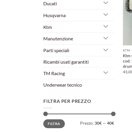
Ducati
Husqvarna
Ktm
Manutenzione
Parti speciali
KTM
Ktm 
cod.
Ricambi usati garantiti
dru
41,0
TM Racing
Underwear tecnico
FILTRA PER PREZZO
Prezzo
Prezzo
Prezzo:
30€
—
40€
FILTRA
Min
Max