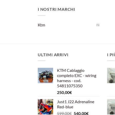
I NOSTRI MARCHI
Ktm
(1)
ULTIMI ARRIVI
I P
KTM Cablaggio
completo EXC - wiring
harness - cod.
54811075350
250,00
€
Just1 J22 Adrenaline
Red-blue
Il
Il
599,00
€
540,00
€