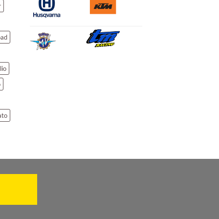
r
oad
lio
o
ato