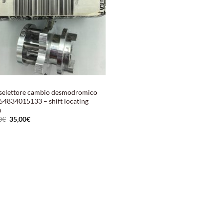
selettore cambio desmodromico
 54834015133 – shift locating
m
Il
Il
0
€
35,00
€
prezzo
prezzo
originale
attuale
era:
è:
41,00€.
35,00€.