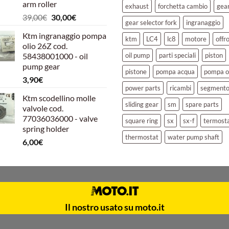
arm roller
exhaust
forchetta cambio
gea
Il
Il
39,00
€
30,00
€
gear selector fork
ingranaggio
prezzo
prezzo
Ktm ingranaggio pompa
originale
attuale
ktm
LC4
lc8
motore
offr
olio 26Z cod.
era:
è:
58438001000 - oil
oil pump
parti speciali
piston
39,00€.
30,00€.
pump gear
pistone
pompa acqua
pompa o
3,90
€
power parts
ricambi
segment
Ktm scodellino molle
sliding gear
sm
spare parts
valvole cod.
77036036000 - valve
square ring
sx
sx-f
termost
spring holder
thermostat
water pump shaft
6,00
€
Il nostro usato su moto.it