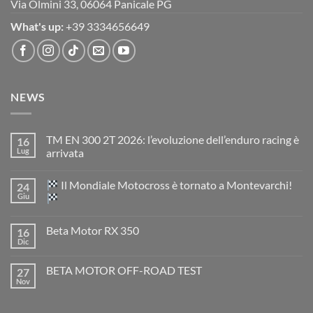
Via Olmini 33, 06064 Panicale PG
What's up:
+39 3334656649
NEWS
TM EN 300 2T 2026: l’evoluzione dell’enduro racing è
16
Lug
arrivata
Nessun
commento
Il Mondiale Motocross è tornato a Montevarchi!
24
su
TM
Giu
EN
300
Nessun
2T
commento
Beta Motor RX 350
16
2026:
su
l’evoluzione
Dic
Nessun
dell’enduro
Il
commento
racing
Mondiale
su
è
Motocross
BETA MOTOR OFF-ROAD TEST
27
Beta
arrivata
è
Motor
Nov
tornato
Nessun
RX
a
commento
350
su
Montevarchi!
BETA