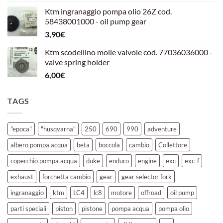
prezzo
prezzo
Ktm ingranaggio pompa olio 26Z cod.
originale
attuale
58438001000 - oil pump gear
era:
è:
3,90
€
39,00€.
30,00€.
Ktm scodellino molle valvole cod. 77036036000 -
valve spring holder
6,00
€
TAGS
"epoca"
"husqvarna"
250
690
990
adventure
albero pompa acqua
beta
boccola
cambio
Collettore
coperchio pompa acqua
duke
enduro
engine
exc
exc-f
exhaust
forchetta cambio
gear
gear selector fork
ingranaggio
ktm
LC4
lc8
motore
offroad
oil pump
parti speciali
piston
pistone
pompa acqua
pompa olio