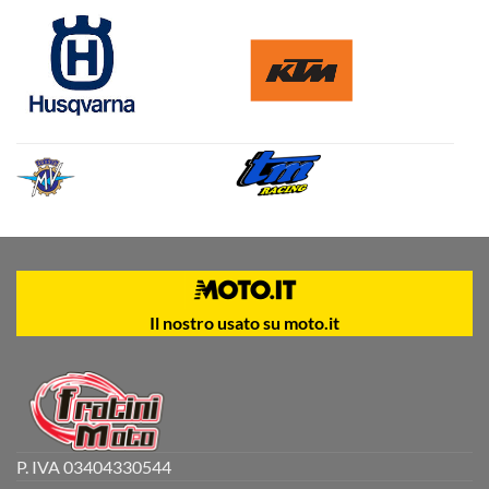
Il nostro usato su moto.it
P. IVA 03404330544