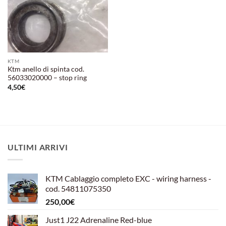
KTM
Ktm anello di spinta cod.
56033020000 – stop ring
4,50
€
ULTIMI ARRIVI
KTM Cablaggio completo EXC - wiring harness -
cod. 54811075350
250,00
€
Just1 J22 Adrenaline Red-blue