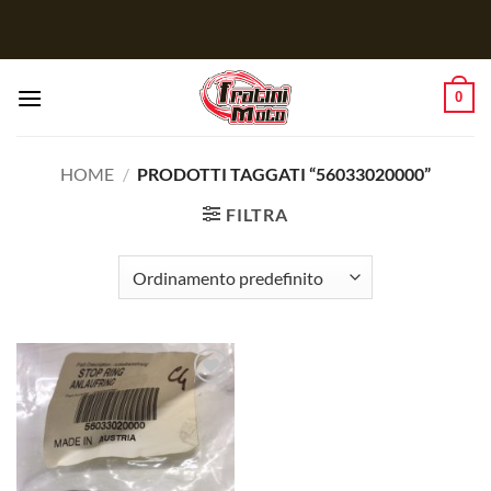
Salta
ai
contenuti
0
HOME
/
PRODOTTI TAGGATI “56033020000”
FILTRA
Aggiungi
alla lista
dei
desideri