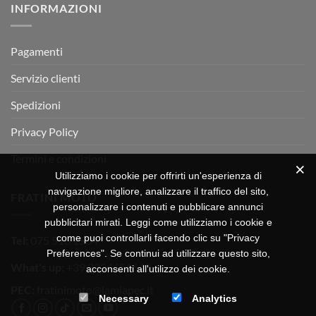
INFORMAZIONI
MOTOR
OFF-
ROAD
TEST
Pagamenti
Servizio clienti
Spedizioni
Privacy Policy
Termini e condizioni
Utilizziamo i cookie per offrirti un'esperienza di
navigazione migliore, analizzare il traffico del sito,
FRATINI MOTO
personalizzare i contenuti e pubblicare annunci
pubblicitari mirati. Leggi come utilizziamo i cookie e
come puoi controllarli facendo clic su "Privacy
Tel:
075 518 1504
Preferences". Se continui ad utilizzare questo sito,
What's up:
+39 3334656649
acconsenti all'utilizzo dei cookie.
PEC:
fratinimoto@lamiapec.it
Necessary
Analytics