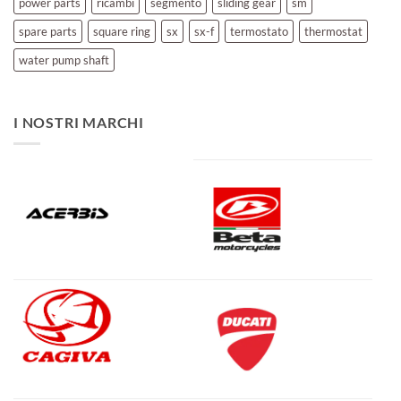
power parts
ricambi
segmento
sliding gear
sm
spare parts
square ring
sx
sx-f
termostato
thermostat
water pump shaft
I NOSTRI MARCHI