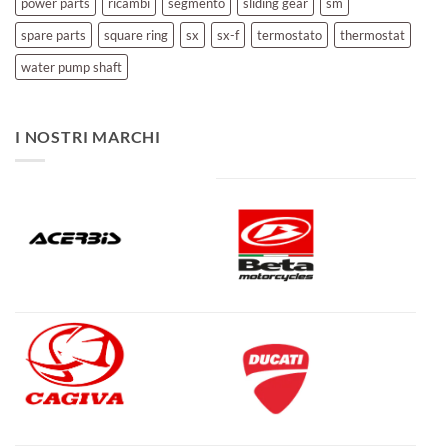
power parts
ricambi
segmento
sliding gear
sm
spare parts
square ring
sx
sx-f
termostato
thermostat
water pump shaft
I NOSTRI MARCHI