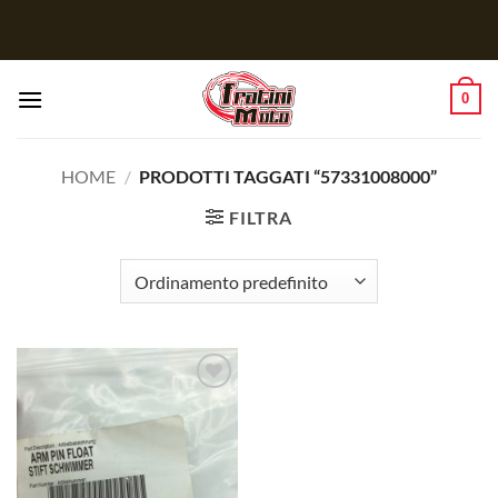
Salta
ai
contenuti
0
HOME
/
PRODOTTI TAGGATI “57331008000”
FILTRA
Aggiungi
alla lista
dei
desideri