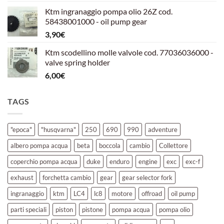
prezzo
prezzo
Ktm ingranaggio pompa olio 26Z cod.
originale
attuale
58438001000 - oil pump gear
era:
è:
3,90
€
39,00€.
30,00€.
Ktm scodellino molle valvole cod. 77036036000 -
valve spring holder
6,00
€
TAGS
"epoca"
"husqvarna"
250
690
990
adventure
albero pompa acqua
beta
boccola
cambio
Collettore
coperchio pompa acqua
duke
enduro
engine
exc
exc-f
exhaust
forchetta cambio
gear
gear selector fork
ingranaggio
ktm
LC4
lc8
motore
offroad
oil pump
parti speciali
piston
pistone
pompa acqua
pompa olio