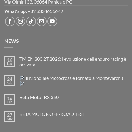
Via Olmini 33, 06064 Panicale PG
What's up:
+39 3334656649
NEWS
TM EN 300 2T 2026: l’evoluzione dell’enduro racing è
16
Lug
arrivata
Nessun
commento
Il Mondiale Motocross è tornato a Montevarchi!
24
su
TM
Giu
EN
300
Nessun
2T
commento
Beta Motor RX 350
16
2026:
su
l’evoluzione
Dic
Nessun
dell’enduro
Il
commento
racing
Mondiale
su
è
Motocross
BETA MOTOR OFF-ROAD TEST
27
Beta
arrivata
è
Motor
Nov
tornato
Nessun
RX
a
commento
350
su
Montevarchi!
BETA