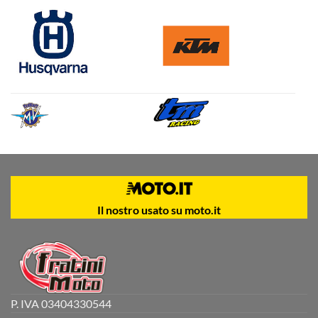
Il nostro usato su moto.it
P. IVA 03404330544