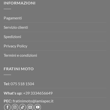
INFORMAZIONI
MOTOR
OFF-
ROAD
TEST
Pagamenti
Servizio clienti
Spedizioni
Privacy Policy
Termini e condizioni
FRATINI MOTO
Tel:
075 518 1504
What's up:
+39 3334656649
PEC:
fratinimoto@lamiapec.it