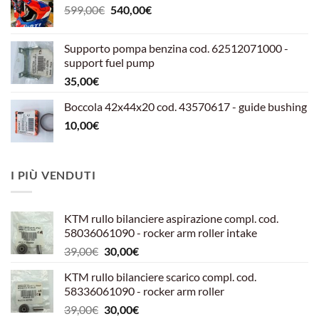
Il
Il
599,00
€
540,00
€
prezzo
prezzo
originale
attuale
Supporto pompa benzina cod. 62512071000 -
era:
è:
support fuel pump
599,00€.
540,00€.
35,00
€
Boccola 42x44x20 cod. 43570617 - guide bushing
10,00
€
I PIÙ VENDUTI
KTM rullo bilanciere aspirazione compl. cod.
58036061090 - rocker arm roller intake
Il
Il
39,00
€
30,00
€
prezzo
prezzo
KTM rullo bilanciere scarico compl. cod.
originale
attuale
58336061090 - rocker arm roller
era:
è:
Il
Il
39,00
€
30,00
€
39,00€.
30,00€.