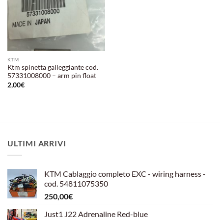
KTM
Ktm spinetta galleggiante cod.
57331008000 – arm pin float
2,00
€
ULTIMI ARRIVI
KTM Cablaggio completo EXC - wiring harness -
cod. 54811075350
250,00
€
Just1 J22 Adrenaline Red-blue