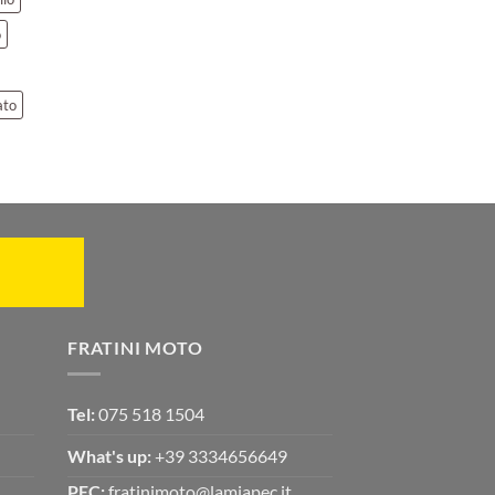
o
ato
FRATINI MOTO
Tel:
075 518 1504
What's up:
+39 3334656649
PEC:
fratinimoto@lamiapec.it