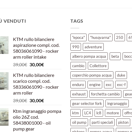
IÙ VENDUTI
TAGS
"epoca"
"husqvarna"
250
6
KTM rullo bilanciere
aspirazione compl. cod.
990
adventure
58036061090 - rocker
arm roller intake
albero pompa acqua
beta
bocc
Il
Il
39,00
€
30,00
€
cambio
Collettore
prezzo
prezzo
KTM rullo bilanciere
coperchio pompa acqua
duke
originale
attuale
scarico compl. cod.
era:
è:
enduro
engine
exc
exc-f
58336061090 - rocker
39,00€.
30,00€.
arm roller
exhaust
forchetta cambio
gea
Il
Il
39,00
€
30,00
€
gear selector fork
ingranaggio
prezzo
prezzo
Ktm ingranaggio pompa
originale
attuale
ktm
LC4
lc8
motore
offr
olio 26Z cod.
era:
è:
58438001000 - oil
oil pump
parti speciali
piston
39,00€.
30,00€.
pump gear
pistone
pompa acqua
pompa o