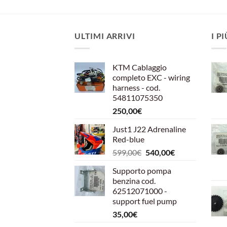
ULTIMI ARRIVI
I P
KTM Cablaggio
completo EXC - wiring
harness - cod.
54811075350
250,00
€
Just1 J22 Adrenaline
Red-blue
Il
Il
599,00
€
540,00
€
prezzo
prezzo
Supporto pompa
originale
attuale
benzina cod.
era:
è:
62512071000 -
599,00€.
540,00€.
support fuel pump
35,00
€