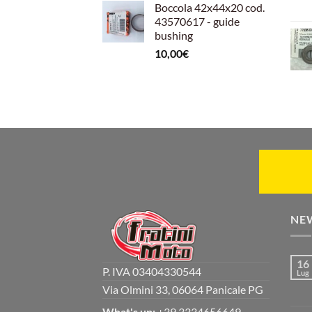
Boccola 42x44x20 cod.
43570617 - guide
bushing
10,00
€
NE
16
P. IVA 03404330544
Lug
Via Olmini 33, 06064 Panicale PG
What's up:
+39 3334656649