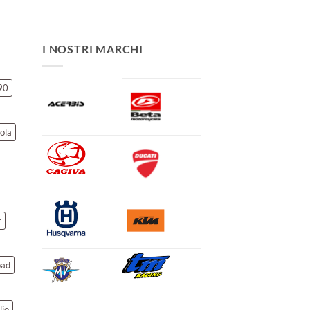
I NOSTRI MARCHI
90
ola
r
oad
lio