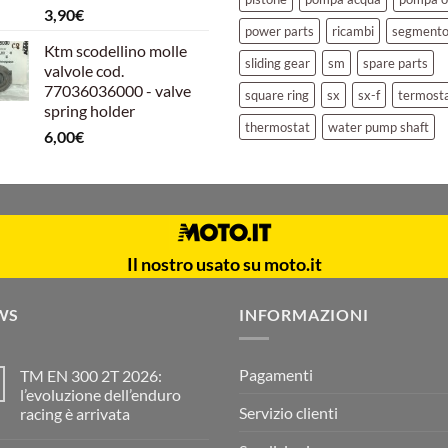
3,90
€
power parts
ricambi
segment
Ktm scodellino molle
sliding gear
sm
spare parts
valvole cod.
77036036000 - valve
square ring
sx
sx-f
termost
spring holder
thermostat
water pump shaft
6,00
€
Il nostro usato su moto.it
WS
INFORMAZIONI
Pagamenti
TM EN 300 2T 2026:
l’evoluzione dell’enduro
Servizio clienti
racing è arrivata
Nessun
commento