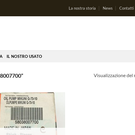
La nostra storia
News
Contatti
IA
IL NOSTRO USATO
Visualizzazione del 
8007700”
Aggiungi
alla lista
dei
desideri