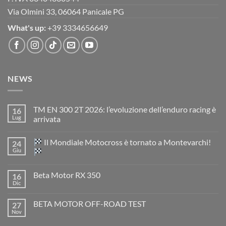
Via Olmini 33, 06064 Panicale PG
What's up:
+39 3334656649
NEWS
TM EN 300 2T 2026: l’evoluzione dell’enduro racing è
16
Lug
arrivata
Nessun
commento
Il Mondiale Motocross è tornato a Montevarchi!
24
su
TM
Giu
EN
300
Nessun
2T
commento
Beta Motor RX 350
16
2026:
su
l’evoluzione
Dic
Nessun
dell’enduro
Il
commento
racing
Mondiale
su
è
Motocross
BETA MOTOR OFF-ROAD TEST
27
Beta
arrivata
è
Motor
Nov
tornato
Nessun
RX
a
commento
350