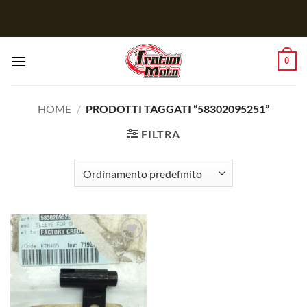
Salta
ai
contenuti
0
HOME
/
PRODOTTI TAGGATI “58302095251”
FILTRA
Aggiungi
alla lista
dei
desideri