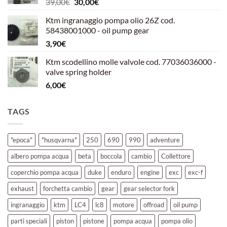
Il
Il
39,00
€
30,00
€
39,00€.
30,00€.
prezzo
prezzo
Ktm ingranaggio pompa olio 26Z cod.
originale
attuale
58438001000 - oil pump gear
era:
è:
3,90
€
39,00€.
30,00€.
Ktm scodellino molle valvole cod. 77036036000 -
valve spring holder
6,00
€
TAGS
"epoca"
"husqvarna"
250
690
990
adventure
albero pompa acqua
beta
boccola
cambio
Collettore
coperchio pompa acqua
duke
enduro
engine
exc
exc-f
exhaust
forchetta cambio
gear
gear selector fork
ingranaggio
ktm
LC4
lc8
motore
offroad
oil pump
parti speciali
piston
pistone
pompa acqua
pompa olio