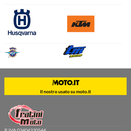
Il nostro usato su moto.it
P. IVA 03404330544