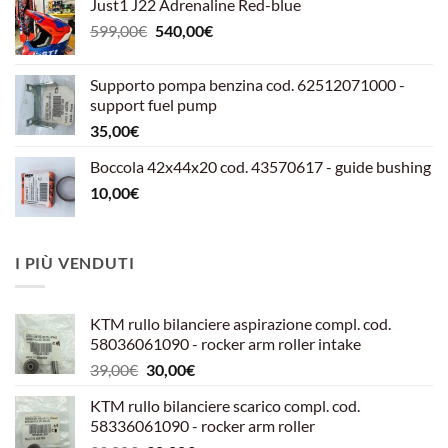
Just1 J22 Adrenaline Red-blue
Il
Il
599,00
€
540,00
€
prezzo
prezzo
originale
attuale
Supporto pompa benzina cod. 62512071000 -
era:
è:
support fuel pump
599,00€.
540,00€.
35,00
€
Boccola 42x44x20 cod. 43570617 - guide bushing
10,00
€
I PIÙ VENDUTI
KTM rullo bilanciere aspirazione compl. cod.
58036061090 - rocker arm roller intake
Il
Il
39,00
€
30,00
€
prezzo
prezzo
KTM rullo bilanciere scarico compl. cod.
originale
attuale
58336061090 - rocker arm roller
era:
è: