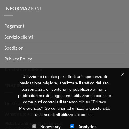
su
Montevarchi!
BETA
INFORMAZIONI
MOTOR
OFF-
ROAD
TEST
Pagamenti
Servizio clienti
Spedizioni
Privacy Policy
Termini e condizioni
Utilizziamo i cookie per offrirti un'esperienza di
navigazione migliore, analizzare il traffico del sito,
FRATINI MOTO
personalizzare i contenuti e pubblicare annunci
pubblicitari mirati. Leggi come utilizziamo i cookie e
come puoi controllarli facendo clic su "Privacy
Tel:
075 518 1504
Preferences". Se continui ad utilizzare questo sito,
What's up:
+39 3334656649
acconsenti all'utilizzo dei cookie.
PEC:
fratinimoto@lamiapec.it
Necessary
Analytics