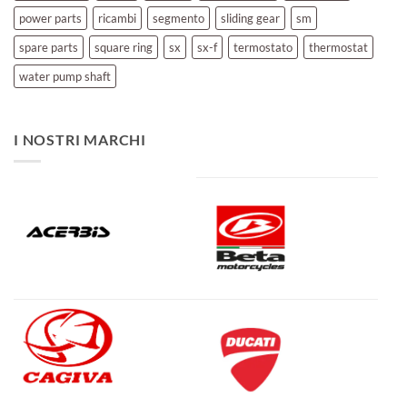
power parts
ricambi
segmento
sliding gear
sm
spare parts
square ring
sx
sx-f
termostato
thermostat
water pump shaft
I NOSTRI MARCHI