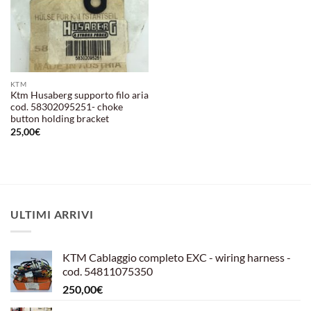
KTM
Ktm Husaberg supporto filo aria
cod. 58302095251- choke
button holding bracket
25,00
€
ULTIMI ARRIVI
KTM Cablaggio completo EXC - wiring harness -
cod. 54811075350
250,00
€