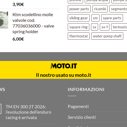
3,90
€
power parts
ricambi
segment
Ktm scodellino molle
sliding gear
sm
spare parts
valvole cod.
77036036000 - valve
square ring
sx
sx-f
termost
spring holder
thermostat
water pump shaft
6,00
€
Il nostro usato su moto.it
WS
INFORMAZIONI
Pagamenti
TM EN 300 2T 2026:
l’evoluzione dell’enduro
Servizio clienti
racing è arrivata
Nessun
commento