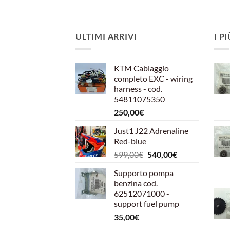
ULTIMI ARRIVI
I P
KTM Cablaggio
completo EXC - wiring
harness - cod.
54811075350
250,00
€
Just1 J22 Adrenaline
Red-blue
Il
Il
599,00
€
540,00
€
prezzo
prezzo
Supporto pompa
originale
attuale
benzina cod.
era:
è:
62512071000 -
599,00€.
540,00€.
support fuel pump
35,00
€