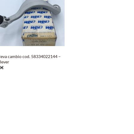
leva cambio cod. 58334022144 –
 lever
0
€