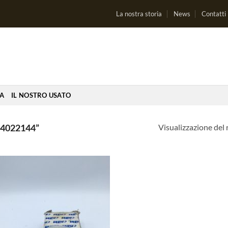
La nostra storia
News
Contatti
IA
IL NOSTRO USATO
Visualizzazione del 
4022144”
Aggiungi
alla lista
dei
desideri