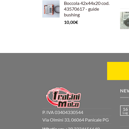
Boccola 42x44x20 cod.
43570617 - guide
bushing
10,00
€
NE
16
P. IVA 03404330544
Lug
Via Olmini 33, 06064 Panicale PG
What's up:
+39 3334656649