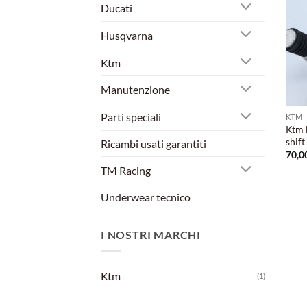
Ducati
Husqvarna
Ktm
Manutenzione
Parti speciali
KTM
Ktm 
shift
Ricambi usati garantiti
70,0
TM Racing
Underwear tecnico
I NOSTRI MARCHI
Ktm
(1)