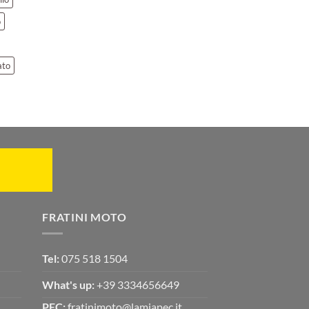
o
ato
FRATINI MOTO
Tel:
075 518 1504
What's up:
+39 3334656649
PEC:
fratinimoto@lamiapec.it