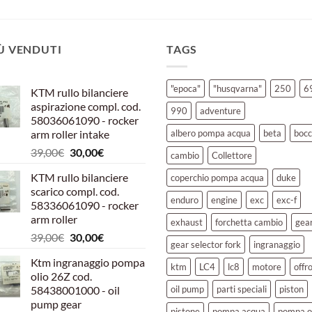
IÙ VENDUTI
TAGS
"epoca"
"husqvarna"
250
6
KTM rullo bilanciere
aspirazione compl. cod.
990
adventure
58036061090 - rocker
arm roller intake
albero pompa acqua
beta
bocc
Il
Il
39,00
€
30,00
€
cambio
Collettore
prezzo
prezzo
KTM rullo bilanciere
coperchio pompa acqua
duke
originale
attuale
scarico compl. cod.
era:
è:
enduro
engine
exc
exc-f
58336061090 - rocker
39,00€.
30,00€.
arm roller
exhaust
forchetta cambio
gea
Il
Il
39,00
€
30,00
€
gear selector fork
ingranaggio
prezzo
prezzo
Ktm ingranaggio pompa
originale
attuale
ktm
LC4
lc8
motore
offr
olio 26Z cod.
era:
è:
58438001000 - oil
oil pump
parti speciali
piston
39,00€.
30,00€.
pump gear
pistone
pompa acqua
pompa o