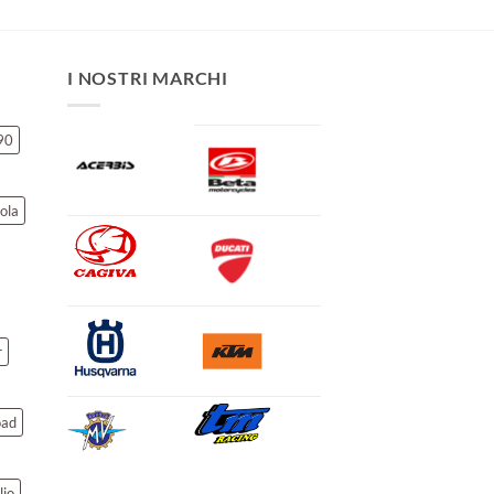
I NOSTRI MARCHI
90
ola
r
oad
lio