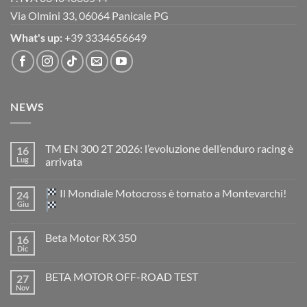
Via Olmini 33, 06064 Panicale PG
What's up:
+39 3334656649
NEWS
TM EN 300 2T 2026: l’evoluzione dell’enduro racing è
16
Lug
arrivata
Nessun
commento
Il Mondiale Motocross è tornato a Montevarchi!
24
su
TM
Giu
EN
300
Nessun
2T
commento
Beta Motor RX 350
16
2026:
su
l’evoluzione
Dic
Nessun
dell’enduro
Il
commento
racing
Mondiale
su
è
Motocross
BETA MOTOR OFF-ROAD TEST
27
Beta
arrivata
è
Motor
Nov
tornato
Nessun
RX
a
commento
350