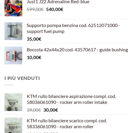
Just1 J22 Adrenaline Red-blue
Il
Il
599,00
€
540,00
€
prezzo
prezzo
originale
attuale
Supporto pompa benzina cod. 62512071000 -
era:
è:
support fuel pump
599,00€.
540,00€.
35,00
€
Boccola 42x44x20 cod. 43570617 - guide bushing
10,00
€
I PIÙ VENDUTI
KTM rullo bilanciere aspirazione compl. cod.
58036061090 - rocker arm roller intake
Il
Il
39,00
€
30,00
€
prezzo
prezzo
KTM rullo bilanciere scarico compl. cod.
originale
attuale
58336061090 - rocker arm roller
era:
è: