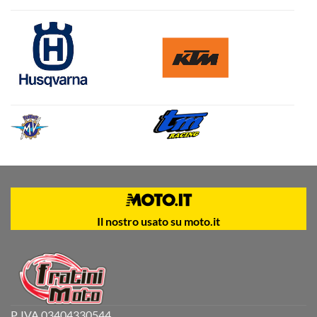
Il nostro usato su moto.it
P. IVA 03404330544