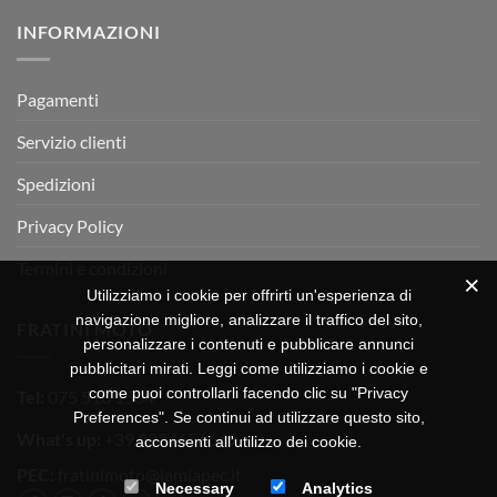
su
Montevarchi!
BETA
INFORMAZIONI
MOTOR
OFF-
ROAD
TEST
Pagamenti
Servizio clienti
Spedizioni
Privacy Policy
Termini e condizioni
Utilizziamo i cookie per offrirti un'esperienza di
navigazione migliore, analizzare il traffico del sito,
FRATINI MOTO
personalizzare i contenuti e pubblicare annunci
pubblicitari mirati. Leggi come utilizziamo i cookie e
come puoi controllarli facendo clic su "Privacy
Tel:
075 518 1504
Preferences". Se continui ad utilizzare questo sito,
What's up:
+39 3334656649
acconsenti all'utilizzo dei cookie.
PEC:
fratinimoto@lamiapec.it
Necessary
Analytics