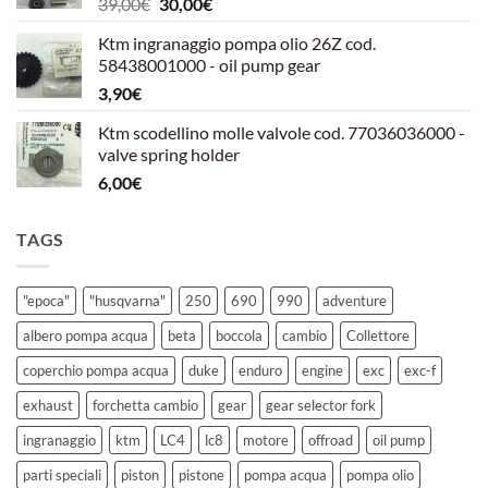
Il
Il
39,00
€
30,00
€
39,00€.
30,00€.
prezzo
prezzo
Ktm ingranaggio pompa olio 26Z cod.
originale
attuale
58438001000 - oil pump gear
era:
è:
3,90
€
39,00€.
30,00€.
Ktm scodellino molle valvole cod. 77036036000 -
valve spring holder
6,00
€
TAGS
"epoca"
"husqvarna"
250
690
990
adventure
albero pompa acqua
beta
boccola
cambio
Collettore
coperchio pompa acqua
duke
enduro
engine
exc
exc-f
exhaust
forchetta cambio
gear
gear selector fork
ingranaggio
ktm
LC4
lc8
motore
offroad
oil pump
parti speciali
piston
pistone
pompa acqua
pompa olio