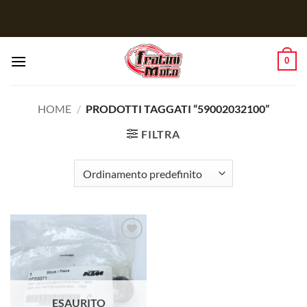
Salta
ai
contenuti
0
HOME
/
PRODOTTI TAGGATI “59002032100”
FILTRA
Aggiungi
alla lista
dei
desideri
ESAURITO