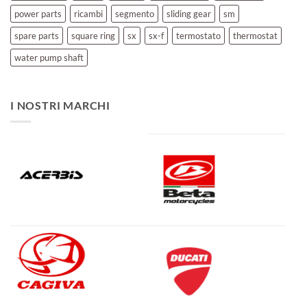
power parts
ricambi
segmento
sliding gear
sm
spare parts
square ring
sx
sx-f
termostato
thermostat
water pump shaft
I NOSTRI MARCHI