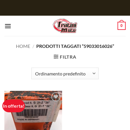
Salta
ai
contenuti
0
HOME
/
PRODOTTI TAGGATI “59033016026”
FILTRA
In offerta!
Aggiungi
alla lista
dei
desideri