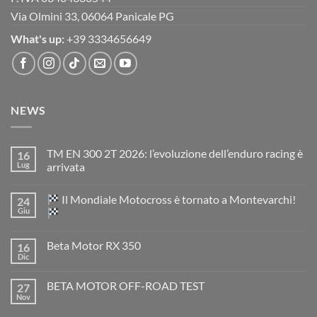
Via Olmini 33, 06064 Panicale PG
What's up:
+39 3334656649
NEWS
TM EN 300 2T 2026: l’evoluzione dell’enduro racing è
16
Lug
arrivata
Nessun
commento
Il Mondiale Motocross è tornato a Montevarchi!
24
su
TM
Giu
EN
300
Nessun
2T
commento
Beta Motor RX 350
16
2026:
su
l’evoluzione
Dic
Nessun
dell’enduro
Il
commento
racing
Mondiale
su
è
Motocross
BETA MOTOR OFF-ROAD TEST
27
Beta
arrivata
è
Motor
Nov
tornato
Nessun
RX
a
commento
350