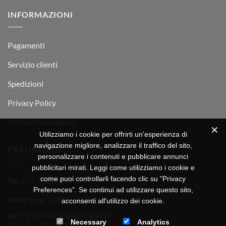
su
Montevarchi!
BETA
INFORMAZIONI
MOTOR
OFF-
ROAD
TEST
Pagamenti
Servizio clienti
Spedizioni
Privacy Policy
Termini e condizioni
Utilizziamo i cookie per offrirti un'esperienza di
navigazione migliore, analizzare il traffico del sito,
FRATINI MOTO
personalizzare i contenuti e pubblicare annunci
pubblicitari mirati. Leggi come utilizziamo i cookie e
come puoi controllarli facendo clic su "Privacy
Tel:
075 518 1504
Preferences". Se continui ad utilizzare questo sito,
What's up:
+39 3334656649
acconsenti all'utilizzo dei cookie.
PEC:
fratinimoto@lamiapec.it
Necessary
Analytics