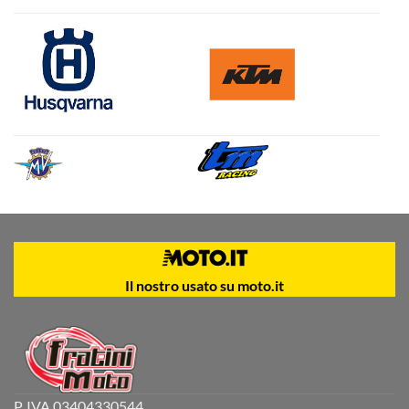
Il nostro usato su moto.it
P. IVA 03404330544