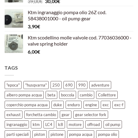
Il
Il
39,00
€
30,00
€
39,00€.
30,00€.
prezzo
prezzo
Ktm ingranaggio pompa olio 26Z cod.
originale
attuale
58438001000 - oil pump gear
era:
è:
3,90
€
39,00€.
30,00€.
Ktm scodellino molle valvole cod. 77036036000 -
valve spring holder
6,00
€
TAGS
"epoca"
"husqvarna"
250
690
990
adventure
albero pompa acqua
beta
boccola
cambio
Collettore
coperchio pompa acqua
duke
enduro
engine
exc
exc-f
exhaust
forchetta cambio
gear
gear selector fork
ingranaggio
ktm
LC4
lc8
motore
offroad
oil pump
parti speciali
piston
pistone
pompa acqua
pompa olio