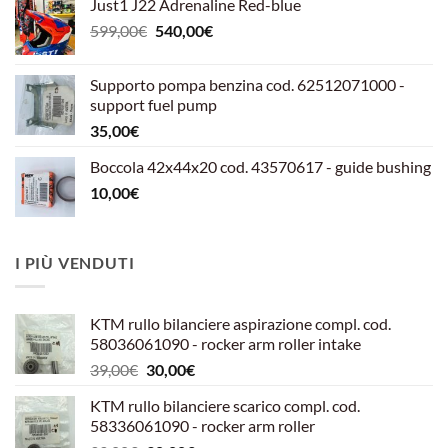
Just1 J22 Adrenaline Red-blue
Il
Il
599,00
€
540,00
€
prezzo
prezzo
originale
attuale
Supporto pompa benzina cod. 62512071000 -
era:
è:
support fuel pump
599,00€.
540,00€.
35,00
€
Boccola 42x44x20 cod. 43570617 - guide bushing
10,00
€
I PIÙ VENDUTI
KTM rullo bilanciere aspirazione compl. cod.
58036061090 - rocker arm roller intake
Il
Il
39,00
€
30,00
€
prezzo
prezzo
KTM rullo bilanciere scarico compl. cod.
originale
attuale
58336061090 - rocker arm roller
era:
è: