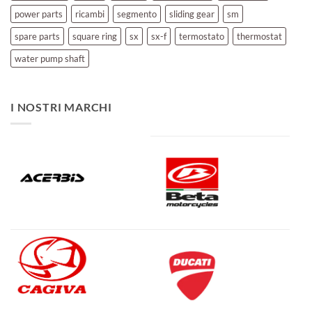
power parts
ricambi
segmento
sliding gear
sm
spare parts
square ring
sx
sx-f
termostato
thermostat
water pump shaft
I NOSTRI MARCHI