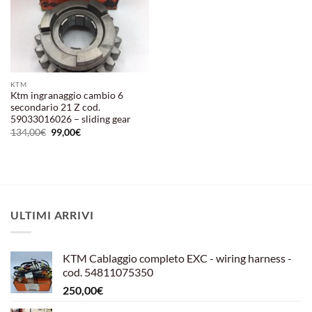
KTM
Ktm ingranaggio cambio 6
secondario 21 Z cod.
59033016026 – sliding gear
Il
Il
134,00
€
99,00
€
prezzo
prezzo
originale
attuale
era:
è:
134,00€.
99,00€.
ULTIMI ARRIVI
KTM Cablaggio completo EXC - wiring harness -
cod. 54811075350
250,00
€