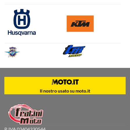
Il nostro usato su moto.it
P. IVA 03404330544