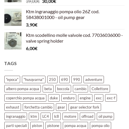
Il
Il
39,00
€
30,00
€
39,00€.
30,00€.
prezzo
prezzo
Ktm ingranaggio pompa olio 26Z cod.
originale
attuale
58438001000 - oil pump gear
era:
è:
3,90
€
39,00€.
30,00€.
Ktm scodellino molle valvole cod. 77036036000 -
valve spring holder
6,00
€
TAGS
"epoca"
"husqvarna"
250
690
990
adventure
albero pompa acqua
beta
boccola
cambio
Collettore
coperchio pompa acqua
duke
enduro
engine
exc
exc-f
exhaust
forchetta cambio
gear
gear selector fork
ingranaggio
ktm
LC4
lc8
motore
offroad
oil pump
parti speciali
piston
pistone
pompa acqua
pompa olio