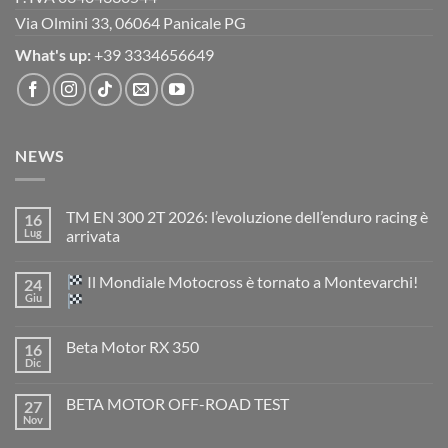
Via Olmini 33, 06064 Panicale PG
What's up:
+39 3334656649
NEWS
TM EN 300 2T 2026: l’evoluzione dell’enduro racing è
16
Lug
arrivata
Nessun
commento
Il Mondiale Motocross è tornato a Montevarchi!
24
su
TM
Giu
EN
300
Nessun
2T
commento
Beta Motor RX 350
16
2026:
su
l’evoluzione
Dic
Nessun
dell’enduro
Il
commento
racing
Mondiale
su
è
Motocross
BETA MOTOR OFF-ROAD TEST
27
Beta
arrivata
è
Motor
Nov
tornato
Nessun
RX
a
commento
350