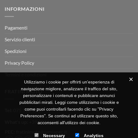
su
Montevarchi!
BETA
INFORMAZIONI
MOTOR
OFF-
ROAD
TEST
Pagamenti
Servizio clienti
Spedizioni
Privacy Policy
Termini e condizioni
Utilizziamo i cookie per offrirti un'esperienza di
navigazione migliore, analizzare il traffico del sito,
FRATINI MOTO
personalizzare i contenuti e pubblicare annunci
pubblicitari mirati. Leggi come utilizziamo i cookie e
come puoi controllarli facendo clic su "Privacy
Tel:
075 518 1504
Preferences". Se continui ad utilizzare questo sito,
What's up:
+39 3334656649
acconsenti all'utilizzo dei cookie.
PEC:
fratinimoto@lamiapec.it
Necessary
Analytics