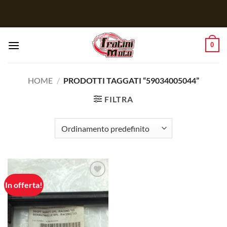
Salta
ai
contenuti
0
HOME
/
PRODOTTI TAGGATI “59034005044”
FILTRA
In offerta!
Aggiungi
alla lista
dei
desideri