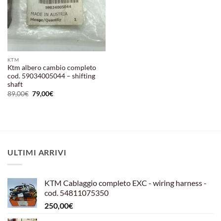
KTM
Ktm albero cambio completo
cod. 59034005044 – shifting
shaft
Il
Il
89,00
€
79,00
€
prezzo
prezzo
originale
attuale
era:
è:
89,00€.
79,00€.
ULTIMI ARRIVI
KTM Cablaggio completo EXC - wiring harness -
cod. 54811075350
250,00
€