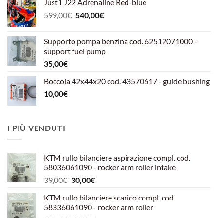
Just1 J22 Adrenaline Red-blue
Il
Il
599,00
€
540,00
€
prezzo
prezzo
originale
attuale
Supporto pompa benzina cod. 62512071000 -
era:
è:
support fuel pump
599,00€.
540,00€.
35,00
€
Boccola 42x44x20 cod. 43570617 - guide bushing
10,00
€
I PIÙ VENDUTI
KTM rullo bilanciere aspirazione compl. cod.
58036061090 - rocker arm roller intake
Il
Il
39,00
€
30,00
€
prezzo
prezzo
KTM rullo bilanciere scarico compl. cod.
originale
attuale
58336061090 - rocker arm roller
era:
è: