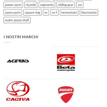
power parts
ricambi
segmento
sliding gear
sm
spare parts
square ring
sx
sx-f
termostato
thermostat
water pump shaft
I NOSTRI MARCHI