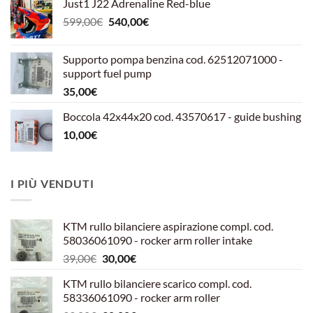
Just1 J22 Adrenaline Red-blue
Il
Il
599,00
€
540,00
€
prezzo
prezzo
originale
attuale
Supporto pompa benzina cod. 62512071000 -
era:
è:
support fuel pump
599,00€.
540,00€.
35,00
€
Boccola 42x44x20 cod. 43570617 - guide bushing
10,00
€
I PIÙ VENDUTI
KTM rullo bilanciere aspirazione compl. cod.
58036061090 - rocker arm roller intake
Il
Il
39,00
€
30,00
€
prezzo
prezzo
KTM rullo bilanciere scarico compl. cod.
originale
attuale
58336061090 - rocker arm roller
era:
è: