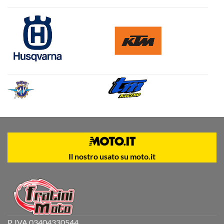
Il nostro usato su moto.it
P. IVA 03404330544