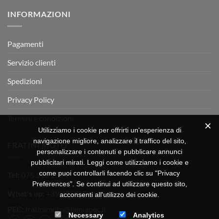
su
Montevarchi!
BETA
INFORMAZIONI
MOTOR
OFF-
ROAD
TEST
Pagamenti
Servizio clienti
Spedizioni
Privacy Policy
Termini e condizioni
Utilizziamo i cookie per offrirti un'esperienza di
navigazione migliore, analizzare il traffico del sito,
FRATINI MOTO
personalizzare i contenuti e pubblicare annunci
pubblicitari mirati. Leggi come utilizziamo i cookie e
come puoi controllarli facendo clic su "Privacy
Tel:
075 518 1504
Preferences". Se continui ad utilizzare questo sito,
What's up:
+39 3334656649
acconsenti all'utilizzo dei cookie.
PEC:
fratinimoto@lamiapec.it
Necessary
Analytics