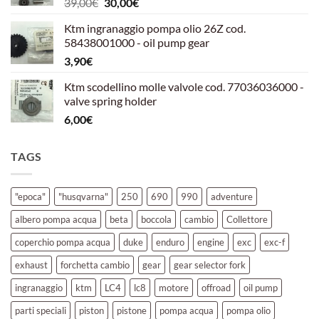
Il
Il
39,00
€
30,00
€
39,00€.
30,00€.
prezzo
prezzo
Ktm ingranaggio pompa olio 26Z cod.
originale
attuale
58438001000 - oil pump gear
era:
è:
3,90
€
39,00€.
30,00€.
Ktm scodellino molle valvole cod. 77036036000 -
valve spring holder
6,00
€
TAGS
"epoca"
"husqvarna"
250
690
990
adventure
albero pompa acqua
beta
boccola
cambio
Collettore
coperchio pompa acqua
duke
enduro
engine
exc
exc-f
exhaust
forchetta cambio
gear
gear selector fork
ingranaggio
ktm
LC4
lc8
motore
offroad
oil pump
parti speciali
piston
pistone
pompa acqua
pompa olio