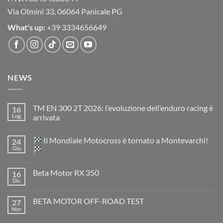
Via Olmini 33, 06064 Panicale PG
What's up:
+39 3334656649
NEWS
TM EN 300 2T 2026: l’evoluzione dell’enduro racing è
16
Lug
arrivata
Nessun
commento
Il Mondiale Motocross è tornato a Montevarchi!
24
su
TM
Giu
EN
300
Nessun
2T
commento
Beta Motor RX 350
16
2026:
su
l’evoluzione
Dic
Nessun
dell’enduro
Il
commento
racing
Mondiale
su
è
Motocross
BETA MOTOR OFF-ROAD TEST
27
Beta
arrivata
è
Motor
Nov
tornato
Nessun
RX
a
commento
350