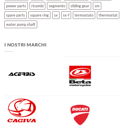
power parts
ricambi
segmento
sliding gear
sm
spare parts
square ring
sx
sx-f
termostato
thermostat
water pump shaft
I NOSTRI MARCHI