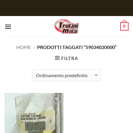
Salta
ai
contenuti
0
HOME
/
PRODOTTI TAGGATI “59034020000”
FILTRA
Aggiungi
alla lista
dei
desideri