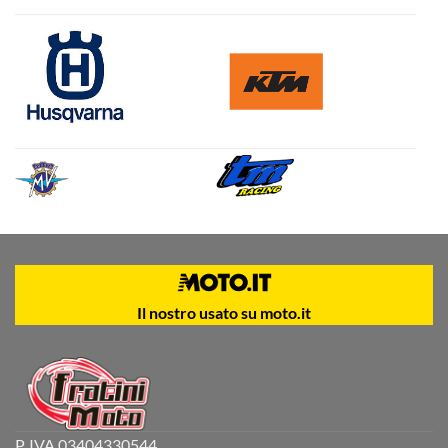
Il nostro usato su moto.it
P. IVA 03404330544