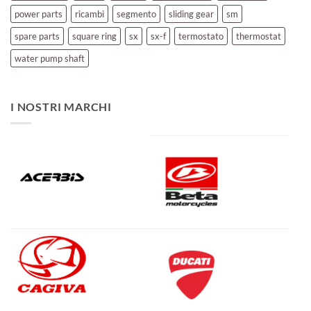
power parts
ricambi
segmento
sliding gear
sm
spare parts
square ring
sx
sx-f
termostato
thermostat
water pump shaft
I NOSTRI MARCHI