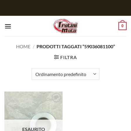
Salta
ai
contenuti
0
HOME
/
PRODOTTI TAGGATI “59036081100”
FILTRA
Aggiungi
alla lista
dei
desideri
ESAURITO