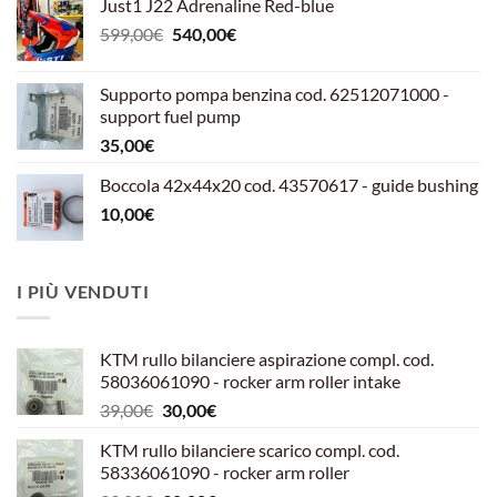
Just1 J22 Adrenaline Red-blue
Il
Il
599,00
€
540,00
€
prezzo
prezzo
originale
attuale
Supporto pompa benzina cod. 62512071000 -
era:
è:
support fuel pump
599,00€.
540,00€.
35,00
€
Boccola 42x44x20 cod. 43570617 - guide bushing
10,00
€
I PIÙ VENDUTI
KTM rullo bilanciere aspirazione compl. cod.
58036061090 - rocker arm roller intake
Il
Il
39,00
€
30,00
€
prezzo
prezzo
KTM rullo bilanciere scarico compl. cod.
originale
attuale
58336061090 - rocker arm roller
era:
è: