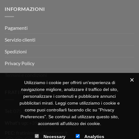
su
Montevarchi!
BETA
INFORMAZIONI
MOTOR
OFF-
ROAD
TEST
Pagamenti
Servizio clienti
Spedizioni
Privacy Policy
Termini e condizioni
Utilizziamo i cookie per offrirti un'esperienza di
navigazione migliore, analizzare il traffico del sito,
FRATINI MOTO
personalizzare i contenuti e pubblicare annunci
pubblicitari mirati. Leggi come utilizziamo i cookie e
come puoi controllarli facendo clic su "Privacy
Tel:
075 518 1504
Preferences". Se continui ad utilizzare questo sito,
What's up:
+39 3334656649
acconsenti all'utilizzo dei cookie.
PEC:
fratinimoto@lamiapec.it
Necessary
Analytics