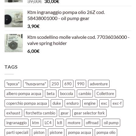
Il
Il
39,00
€
30,00
€
39,00€.
30,00€.
prezzo
prezzo
Ktm ingranaggio pompa olio 26Z cod.
originale
attuale
58438001000 - oil pump gear
era:
è:
3,90
€
39,00€.
30,00€.
Ktm scodellino molle valvole cod. 77036036000 -
valve spring holder
6,00
€
TAGS
"epoca"
"husqvarna"
250
690
990
adventure
albero pompa acqua
beta
boccola
cambio
Collettore
coperchio pompa acqua
duke
enduro
engine
exc
exc-f
exhaust
forchetta cambio
gear
gear selector fork
ingranaggio
ktm
LC4
lc8
motore
offroad
oil pump
parti speciali
piston
pistone
pompa acqua
pompa olio