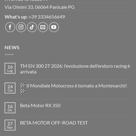
Via Olmini 33, 06064 Panicale PG
What's up:
+39 3334656649
NEWS
TM EN 300 2T 2026: l’evoluzione dell’enduro racing è
16
Lug
arrivata
Nessun
commento
Il Mondiale Motocross è tornato a Montevarchi!
24
su
TM
Giu
EN
300
Nessun
2T
commento
Beta Motor RX 350
16
2026:
su
l’evoluzione
Dic
Nessun
dell’enduro
Il
commento
racing
Mondiale
su
è
Motocross
BETA MOTOR OFF-ROAD TEST
27
Beta
arrivata
è
Motor
Nov
tornato
Nessun
RX
a
commento
350