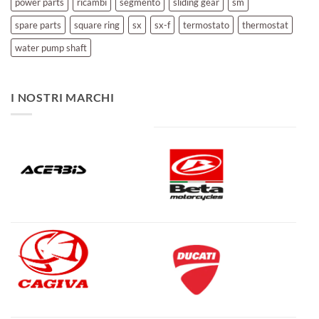
power parts
ricambi
segmento
sliding gear
sm
spare parts
square ring
sx
sx-f
termostato
thermostat
water pump shaft
I NOSTRI MARCHI