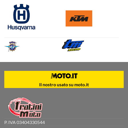
Il nostro usato su moto.it
P. IVA 03404330544