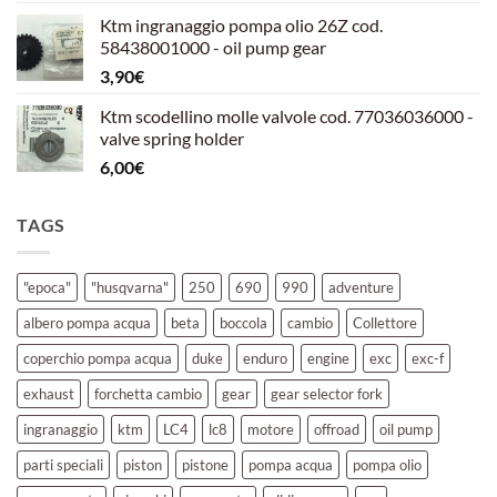
prezzo
prezzo
Ktm ingranaggio pompa olio 26Z cod.
originale
attuale
58438001000 - oil pump gear
era:
è:
3,90
€
39,00€.
30,00€.
Ktm scodellino molle valvole cod. 77036036000 -
valve spring holder
6,00
€
TAGS
"epoca"
"husqvarna"
250
690
990
adventure
albero pompa acqua
beta
boccola
cambio
Collettore
coperchio pompa acqua
duke
enduro
engine
exc
exc-f
exhaust
forchetta cambio
gear
gear selector fork
ingranaggio
ktm
LC4
lc8
motore
offroad
oil pump
parti speciali
piston
pistone
pompa acqua
pompa olio