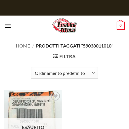
Salta
ai
contenuti
0
HOME
/
PRODOTTI TAGGATI “59038011010”
FILTRA
Aggiungi
alla lista
dei
desideri
ESAURITO