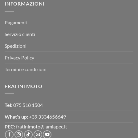
INFORMAZIONI
MOTOR
OFF-
ROAD
TEST
Pagamenti
Servizio clienti
Spedizioni
Privacy Policy
Termini e condizioni
FRATINI MOTO
Tel:
075 518 1504
What's up:
+39 3334656649
PEC:
fratinimoto@lamiapec.it