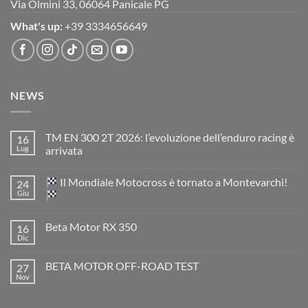
Via Olmini 33, 06064 Panicale PG
What's up:
+39 3334656649
NEWS
TM EN 300 2T 2026: l’evoluzione dell’enduro racing è
16
Lug
arrivata
Nessun
commento
Il Mondiale Motocross è tornato a Montevarchi!
24
su
TM
Giu
EN
300
Nessun
2T
commento
Beta Motor RX 350
16
2026:
su
l’evoluzione
Dic
Nessun
dell’enduro
Il
commento
racing
Mondiale
su
è
Motocross
BETA MOTOR OFF-ROAD TEST
27
Beta
arrivata
è
Motor
Nov
tornato
Nessun
RX
a
commento
350
su
Montevarchi!
BETA