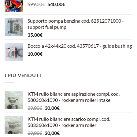
Il
Il
599,00
€
540,00
€
prezzo
prezzo
originale
attuale
Supporto pompa benzina cod. 62512071000 -
era:
è:
support fuel pump
599,00€.
540,00€.
35,00
€
Boccola 42x44x20 cod. 43570617 - guide bushing
10,00
€
I PIÙ VENDUTI
KTM rullo bilanciere aspirazione compl. cod.
58036061090 - rocker arm roller intake
Il
Il
39,00
€
30,00
€
prezzo
prezzo
KTM rullo bilanciere scarico compl. cod.
originale
attuale
58336061090 - rocker arm roller
era:
è:
Il
Il
39,00
€
30,00
€
39,00€.
30,00€.