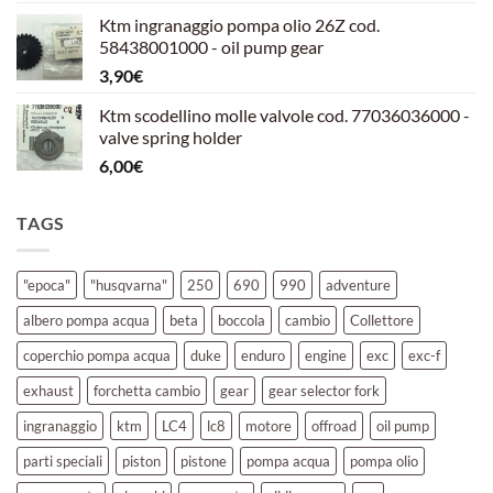
prezzo
prezzo
Ktm ingranaggio pompa olio 26Z cod.
originale
attuale
58438001000 - oil pump gear
era:
è:
3,90
€
39,00€.
30,00€.
Ktm scodellino molle valvole cod. 77036036000 -
valve spring holder
6,00
€
TAGS
"epoca"
"husqvarna"
250
690
990
adventure
albero pompa acqua
beta
boccola
cambio
Collettore
coperchio pompa acqua
duke
enduro
engine
exc
exc-f
exhaust
forchetta cambio
gear
gear selector fork
ingranaggio
ktm
LC4
lc8
motore
offroad
oil pump
parti speciali
piston
pistone
pompa acqua
pompa olio