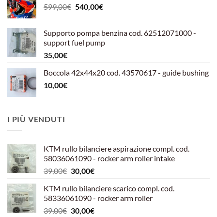
Il
Il
599,00
€
540,00
€
prezzo
prezzo
originale
attuale
Supporto pompa benzina cod. 62512071000 -
era:
è:
support fuel pump
599,00€.
540,00€.
35,00
€
Boccola 42x44x20 cod. 43570617 - guide bushing
10,00
€
I PIÙ VENDUTI
KTM rullo bilanciere aspirazione compl. cod.
58036061090 - rocker arm roller intake
Il
Il
39,00
€
30,00
€
prezzo
prezzo
KTM rullo bilanciere scarico compl. cod.
originale
attuale
58336061090 - rocker arm roller
era:
è:
Il
Il
39,00
€
30,00
€
39,00€.
30,00€.