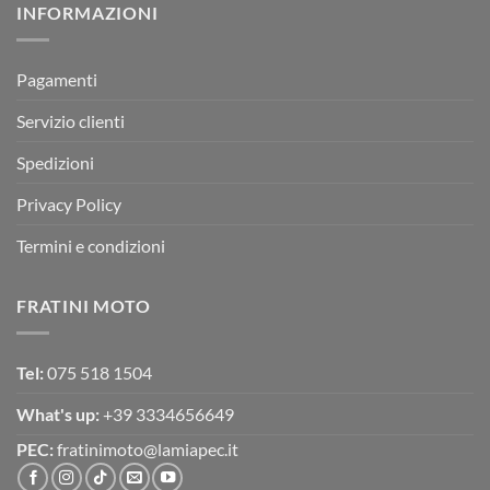
INFORMAZIONI
MOTOR
OFF-
ROAD
TEST
Pagamenti
Servizio clienti
Spedizioni
Privacy Policy
Termini e condizioni
FRATINI MOTO
Tel:
075 518 1504
What's up:
+39 3334656649
PEC:
fratinimoto@lamiapec.it