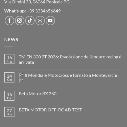
Via Olmini 33, 06064 Panicale PG
What's up:
+39 3334656649
NEWS
TM EN 300 2T 2026: l’evoluzione dell’enduro racing è
16
Lug
arrivata
Nessun
commento
Il Mondiale Motocross è tornato a Montevarchi!
24
su
TM
Giu
EN
300
Nessun
2T
commento
Beta Motor RX 350
16
2026:
su
l’evoluzione
Dic
Nessun
dell’enduro
Il
commento
racing
Mondiale
su
è
Motocross
BETA MOTOR OFF-ROAD TEST
27
Beta
arrivata
è
Motor
Nov
tornato
Nessun
RX
a
commento
350
su
Montevarchi!
BETA