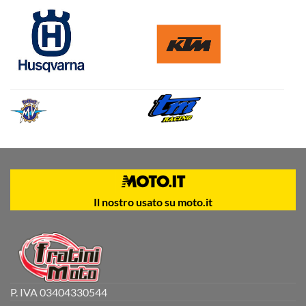
Il nostro usato su moto.it
P. IVA 03404330544