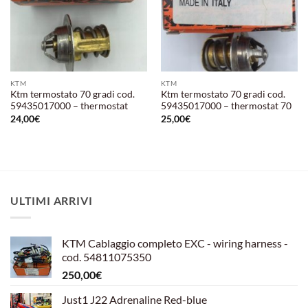
KTM
KTM
Ktm termostato 70 gradi cod.
Ktm termostato 70 gradi cod.
59435017000 – thermostat
59435017000 – thermostat 70
24,00
€
25,00
€
ULTIMI ARRIVI
KTM Cablaggio completo EXC - wiring harness -
cod. 54811075350
250,00
€
Just1 J22 Adrenaline Red-blue