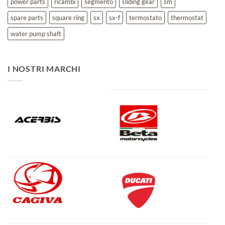
power parts
ricambi
segmento
sliding gear
sm
spare parts
square ring
sx
sx-f
termostato
thermostat
water pump shaft
I NOSTRI MARCHI