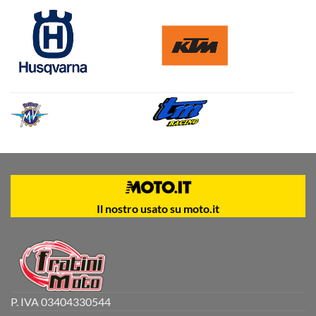
Il nostro usato su moto.it
P. IVA 03404330544