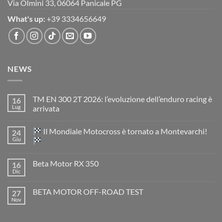
Via Olmini 33, 06064 Panicale PG
What's up:
+39 3334656649
NEWS
TM EN 300 2T 2026: l’evoluzione dell’enduro racing è
16
Lug
arrivata
Nessun
commento
Il Mondiale Motocross è tornato a Montevarchi!
24
su
TM
Giu
EN
300
Nessun
2T
commento
Beta Motor RX 350
16
2026:
su
l’evoluzione
Dic
Nessun
dell’enduro
Il
commento
racing
Mondiale
su
è
Motocross
BETA MOTOR OFF-ROAD TEST
27
Beta
arrivata
è
Motor
Nov
tornato
Nessun
RX
a
commento
350
su
Montevarchi!
BETA