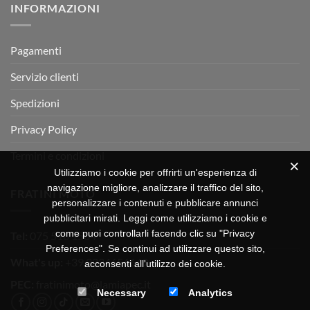
INFORMAZIONI
MOTOR
OFF-
ROAD
TEST
Pagamenti
Servizio clienti
Spedizioni
Privacy Policy
Termini e condizioni
Utilizziamo i cookie per offrirti un'esperienza di
navigazione migliore, analizzare il traffico del sito,
FRATINI MOTO
personalizzare i contenuti e pubblicare annunci
pubblicitari mirati. Leggi come utilizziamo i cookie e
come puoi controllarli facendo clic su "Privacy
Tel:
075 518 1504
Preferences". Se continui ad utilizzare questo sito,
What's up:
+39 3334656649
acconsenti all'utilizzo dei cookie.
PEC:
fratinimoto@lamiapec.it
Necessary
Analytics