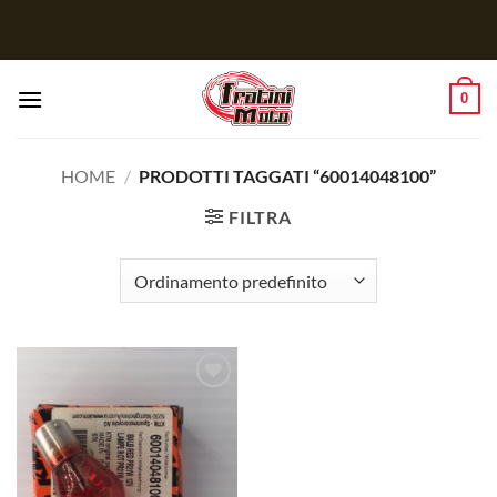
Salta
ai
contenuti
0
HOME
/
PRODOTTI TAGGATI “60014048100”
FILTRA
Aggiungi
alla lista
dei
desideri