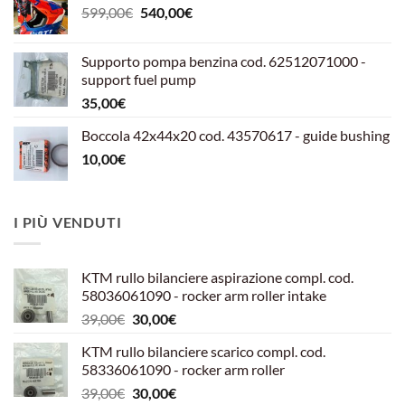
Il
Il
599,00
€
540,00
€
prezzo
prezzo
originale
attuale
Supporto pompa benzina cod. 62512071000 -
era:
è:
support fuel pump
599,00€.
540,00€.
35,00
€
Boccola 42x44x20 cod. 43570617 - guide bushing
10,00
€
I PIÙ VENDUTI
KTM rullo bilanciere aspirazione compl. cod.
58036061090 - rocker arm roller intake
Il
Il
39,00
€
30,00
€
prezzo
prezzo
KTM rullo bilanciere scarico compl. cod.
originale
attuale
58336061090 - rocker arm roller
era:
è:
Il
Il
39,00
€
30,00
€
39,00€.
30,00€.