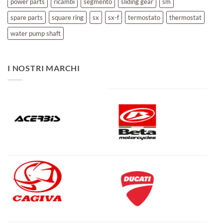
power parts
ricambi
segmento
sliding gear
sm
spare parts
square ring
sx
sx-f
termostato
thermostat
water pump shaft
I NOSTRI MARCHI