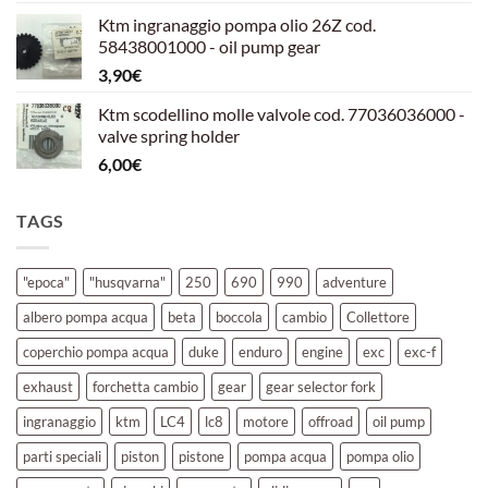
prezzo
prezzo
Ktm ingranaggio pompa olio 26Z cod.
originale
attuale
58438001000 - oil pump gear
era:
è:
3,90
€
39,00€.
30,00€.
Ktm scodellino molle valvole cod. 77036036000 -
valve spring holder
6,00
€
TAGS
"epoca"
"husqvarna"
250
690
990
adventure
albero pompa acqua
beta
boccola
cambio
Collettore
coperchio pompa acqua
duke
enduro
engine
exc
exc-f
exhaust
forchetta cambio
gear
gear selector fork
ingranaggio
ktm
LC4
lc8
motore
offroad
oil pump
parti speciali
piston
pistone
pompa acqua
pompa olio