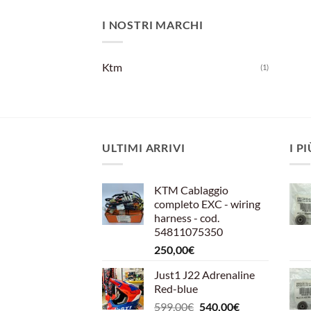
I NOSTRI MARCHI
Ktm
(1)
ULTIMI ARRIVI
I P
KTM Cablaggio
completo EXC - wiring
harness - cod.
54811075350
250,00
€
Just1 J22 Adrenaline
Red-blue
Il
Il
599,00
€
540,00
€