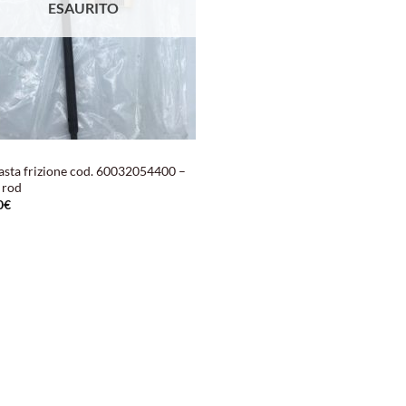
ESAURITO
asta frizione cod. 60032054400 –
 rod
0
€