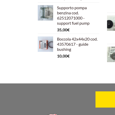
prezzo
prezzo
Supporto pompa
originale
attuale
benzina cod.
era:
è:
62512071000 -
599,00€.
540,00€.
support fuel pump
35,00
€
Boccola 42x44x20 cod.
43570617 - guide
bushing
10,00
€