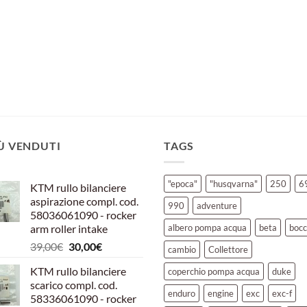
IÙ VENDUTI
TAGS
"epoca"
"husqvarna"
250
6
KTM rullo bilanciere
aspirazione compl. cod.
990
adventure
58036061090 - rocker
arm roller intake
albero pompa acqua
beta
bocc
Il
Il
39,00
€
30,00
€
cambio
Collettore
prezzo
prezzo
KTM rullo bilanciere
coperchio pompa acqua
duke
originale
attuale
scarico compl. cod.
era:
è:
enduro
engine
exc
exc-f
58336061090 - rocker
39,00€.
30,00€.