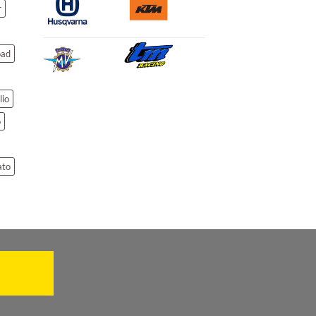
r
oad
lio
o
ato