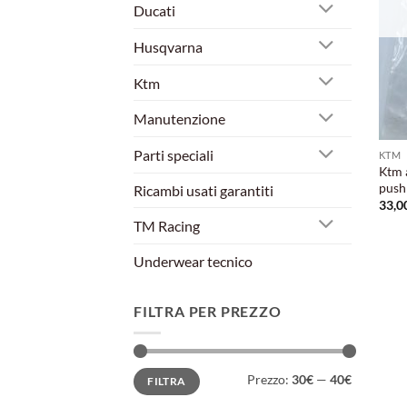
Ducati
Husqvarna
Ktm
Manutenzione
Parti speciali
KTM
Ktm 
push
Ricambi usati garantiti
33,0
TM Racing
Underwear tecnico
FILTRA PER PREZZO
Prezzo
Prezzo
Prezzo:
30€
—
40€
FILTRA
Min
Max