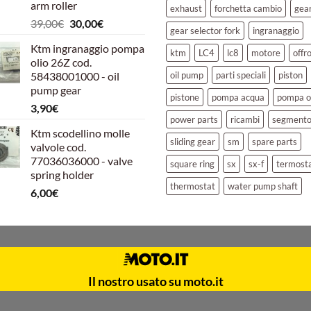
arm roller
exhaust
forchetta cambio
gea
Il
Il
39,00
€
30,00
€
gear selector fork
ingranaggio
prezzo
prezzo
Ktm ingranaggio pompa
originale
attuale
ktm
LC4
lc8
motore
offr
olio 26Z cod.
era:
è:
58438001000 - oil
oil pump
parti speciali
piston
39,00€.
30,00€.
pump gear
pistone
pompa acqua
pompa o
3,90
€
power parts
ricambi
segment
Ktm scodellino molle
sliding gear
sm
spare parts
valvole cod.
77036036000 - valve
square ring
sx
sx-f
termost
spring holder
thermostat
water pump shaft
6,00
€
Il nostro usato su moto.it