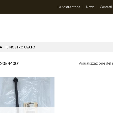
La nostra storia
News
Contatti
IA
IL NOSTRO USATO
Visualizzazione del 
2054400”
Aggiungi
alla lista
dei
desideri