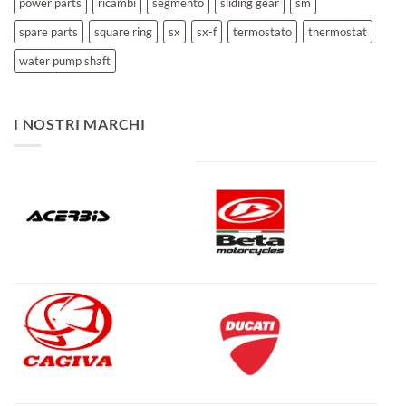
power parts
ricambi
segmento
sliding gear
sm
spare parts
square ring
sx
sx-f
termostato
thermostat
water pump shaft
I NOSTRI MARCHI