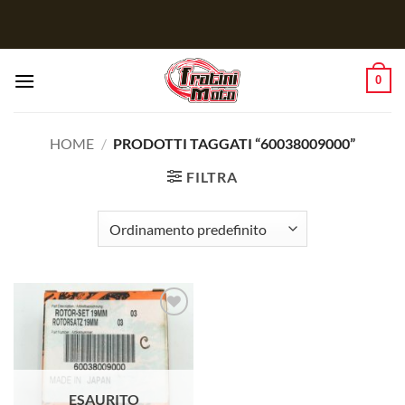
Salta
ai
contenuti
0
HOME
/
PRODOTTI TAGGATI “60038009000”
FILTRA
Aggiungi
alla lista
dei
desideri
ESAURITO