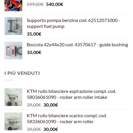
Il
Il
599,00
€
540,00
€
prezzo
prezzo
originale
attuale
Supporto pompa benzina cod. 62512071000 -
era:
è:
support fuel pump
599,00€.
540,00€.
35,00
€
Boccola 42x44x20 cod. 43570617 - guide bushing
10,00
€
I PIÙ VENDUTI
KTM rullo bilanciere aspirazione compl. cod.
58036061090 - rocker arm roller intake
Il
Il
39,00
€
30,00
€
prezzo
prezzo
KTM rullo bilanciere scarico compl. cod.
originale
attuale
58336061090 - rocker arm roller
era:
è:
Il
Il
39,00
€
30,00
€
39,00€.
30,00€.