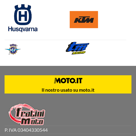
Il nostro usato su moto.it
P. IVA 03404330544