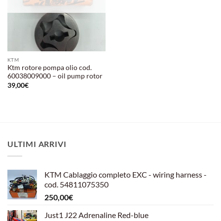
KTM
Ktm rotore pompa olio cod.
60038009000 – oil pump rotor
39,00
€
ULTIMI ARRIVI
KTM Cablaggio completo EXC - wiring harness -
cod. 54811075350
250,00
€
Just1 J22 Adrenaline Red-blue