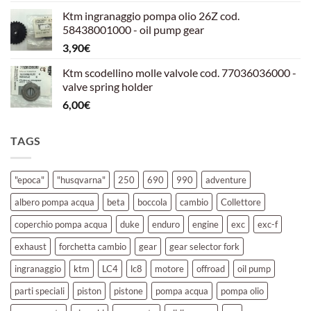
prezzo
prezzo
Ktm ingranaggio pompa olio 26Z cod.
originale
attuale
58438001000 - oil pump gear
era:
è:
3,90
€
39,00€.
30,00€.
Ktm scodellino molle valvole cod. 77036036000 -
valve spring holder
6,00
€
TAGS
"epoca"
"husqvarna"
250
690
990
adventure
albero pompa acqua
beta
boccola
cambio
Collettore
coperchio pompa acqua
duke
enduro
engine
exc
exc-f
exhaust
forchetta cambio
gear
gear selector fork
ingranaggio
ktm
LC4
lc8
motore
offroad
oil pump
parti speciali
piston
pistone
pompa acqua
pompa olio