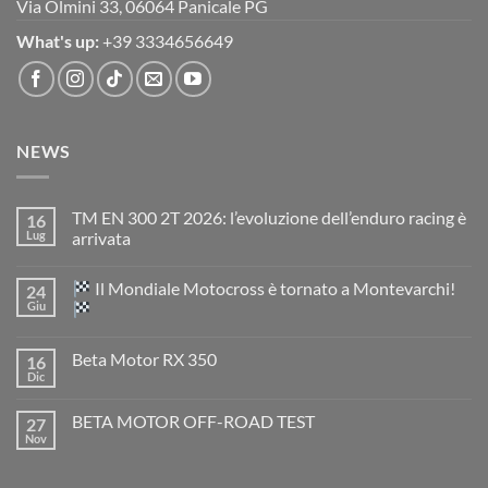
Via Olmini 33, 06064 Panicale PG
What's up:
+39 3334656649
NEWS
TM EN 300 2T 2026: l’evoluzione dell’enduro racing è
16
Lug
arrivata
Nessun
commento
Il Mondiale Motocross è tornato a Montevarchi!
24
su
TM
Giu
EN
300
Nessun
2T
commento
Beta Motor RX 350
16
2026:
su
l’evoluzione
Dic
Nessun
dell’enduro
Il
commento
racing
Mondiale
su
è
Motocross
BETA MOTOR OFF-ROAD TEST
27
Beta
arrivata
è
Motor
Nov
tornato
Nessun
RX
a
commento
350
su
Montevarchi!
BETA