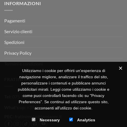
INFORMAZIONI
MOTOR
OFF-
ROAD
TEST
Pagamenti
Servizio clienti
Spedizioni
Privacy Policy
Termini e condizioni
Utilizziamo i cookie per offrirti un'esperienza di
navigazione migliore, analizzare il traffico del sito,
FRATINI MOTO
personalizzare i contenuti e pubblicare annunci
pubblicitari mirati. Leggi come utilizziamo i cookie e
come puoi controllarli facendo clic su "Privacy
Tel:
075 518 1504
Preferences". Se continui ad utilizzare questo sito,
What's up:
+39 3334656649
acconsenti all'utilizzo dei cookie.
PEC:
fratinimoto@lamiapec.it
Necessary
Analytics