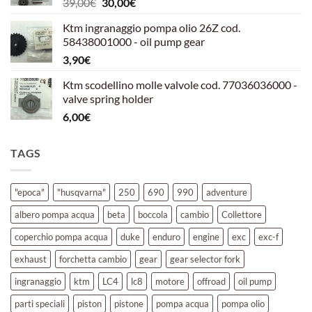
Il
Il
39,00
€
30,00
€
39,00€.
30,00€.
prezzo
prezzo
Ktm ingranaggio pompa olio 26Z cod.
originale
attuale
58438001000 - oil pump gear
era:
è:
3,90
€
39,00€.
30,00€.
Ktm scodellino molle valvole cod. 77036036000 -
valve spring holder
6,00
€
TAGS
"epoca"
"husqvarna"
250
690
990
adventure
albero pompa acqua
beta
boccola
cambio
Collettore
coperchio pompa acqua
duke
enduro
engine
exc
exc-f
exhaust
forchetta cambio
gear
gear selector fork
ingranaggio
ktm
LC4
lc8
motore
offroad
oil pump
parti speciali
piston
pistone
pompa acqua
pompa olio