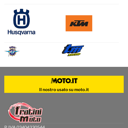
Il nostro usato su moto.it
P. IVA 03404330544