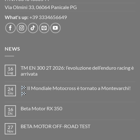
Via Olmini 33, 06064 Panicale PG
What's up:
+39 3334656649
NEWS
TM EN 300 2T 2026: l’evoluzione dell’enduro racing è
16
Lug
arrivata
Nessun
commento
Il Mondiale Motocross è tornato a Montevarchi!
24
su
TM
Giu
EN
300
Nessun
2T
commento
Beta Motor RX 350
16
2026:
su
l’evoluzione
Dic
Nessun
dell’enduro
Il
commento
racing
Mondiale
su
è
Motocross
BETA MOTOR OFF-ROAD TEST
27
Beta
arrivata
è
Motor
Nov
tornato
Nessun
RX
a
commento
350