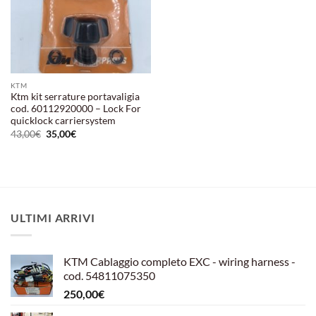
KTM
Ktm kit serrature portavaligia
cod. 60112920000 – Lock For
quicklock carriersystem
Il
Il
43,00
€
35,00
€
prezzo
prezzo
originale
attuale
era:
è:
43,00€.
35,00€.
ULTIMI ARRIVI
KTM Cablaggio completo EXC - wiring harness -
cod. 54811075350
250,00
€