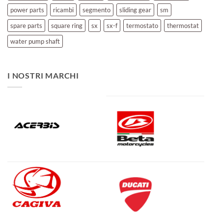
power parts
ricambi
segmento
sliding gear
sm
spare parts
square ring
sx
sx-f
termostato
thermostat
water pump shaft
I NOSTRI MARCHI