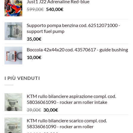
Just1 J22 Adrenaline Red-blue
Il
Il
599,00
€
540,00
€
prezzo
prezzo
originale
attuale
Supporto pompa benzina cod. 62512071000 -
era:
è:
support fuel pump
599,00€.
540,00€.
35,00
€
Boccola 42x44x20 cod. 43570617 - guide bushing
10,00
€
I PIÙ VENDUTI
KTM rullo bilanciere aspirazione compl. cod.
58036061090 - rocker arm roller intake
Il
Il
39,00
€
30,00
€
prezzo
prezzo
KTM rullo bilanciere scarico compl. cod.
originale
attuale
58336061090 - rocker arm roller
era:
è: