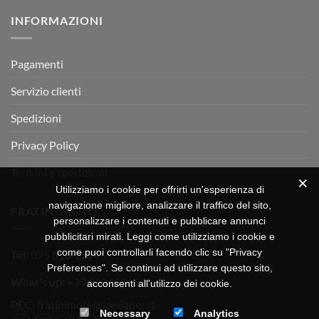
su
Montevarchi!
BETA
INFORMAZIONI
MOTOR
OFF-
ROAD
TEST
Pagamenti
Servizio clienti
Spedizioni
Privacy Policy
Termini e condizioni
Utilizziamo i cookie per offrirti un'esperienza di
navigazione migliore, analizzare il traffico del sito,
FRATINI MOTO
personalizzare i contenuti e pubblicare annunci
pubblicitari mirati. Leggi come utilizziamo i cookie e
come puoi controllarli facendo clic su "Privacy
Tel:
075 518 1504
Preferences". Se continui ad utilizzare questo sito,
What's up:
+39 3334656649
acconsenti all'utilizzo dei cookie.
PEC:
fratinimoto@lamiapec.it
Necessary
Analytics