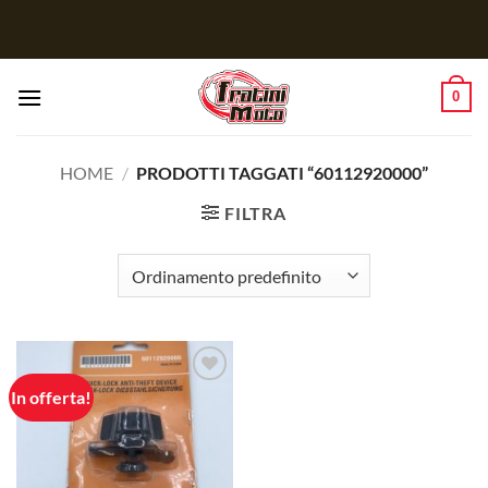
Salta
ai
contenuti
0
HOME
/
PRODOTTI TAGGATI “60112920000”
FILTRA
In offerta!
Aggiungi
alla lista
dei
desideri