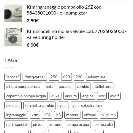
prezzo
prezzo
Ktm ingranaggio pompa olio 26Z cod.
originale
attuale
58438001000 - oil pump gear
era:
è:
3,90
€
39,00€.
30,00€.
Ktm scodellino molle valvole cod. 77036036000 -
valve spring holder
6,00
€
TAGS
"epoca"
"husqvarna"
250
690
990
adventure
albero pompa acqua
beta
boccola
cambio
Collettore
coperchio pompa acqua
duke
enduro
engine
exc
exc-f
exhaust
forchetta cambio
gear
gear selector fork
ingranaggio
ktm
LC4
lc8
motore
offroad
oil pump
parti speciali
piston
pistone
pompa acqua
pompa olio