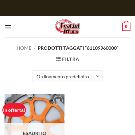
Salta
ai
contenuti
0
HOME
/
PRODOTTI TAGGATI “61109960000”
FILTRA
In offerta!
Aggiungi
alla lista
dei
desideri
ESAURITO