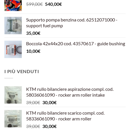
Il
Il
599,00
€
540,00
€
prezzo
prezzo
originale
attuale
Supporto pompa benzina cod. 62512071000 -
era:
è:
support fuel pump
599,00€.
540,00€.
35,00
€
Boccola 42x44x20 cod. 43570617 - guide bushing
10,00
€
I PIÙ VENDUTI
KTM rullo bilanciere aspirazione compl. cod.
58036061090 - rocker arm roller intake
Il
Il
39,00
€
30,00
€
prezzo
prezzo
KTM rullo bilanciere scarico compl. cod.
originale
attuale
58336061090 - rocker arm roller
era:
è:
Il
Il
39,00
€
30,00
€
39,00€.
30,00€.