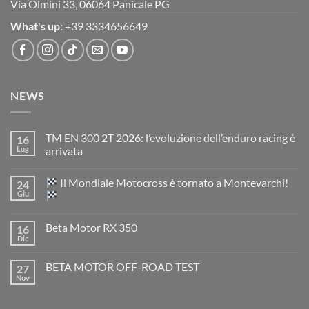
Via Olmini 33, 06064 Panicale PG
What's up:
+39 3334656649
NEWS
TM EN 300 2T 2026: l’evoluzione dell’enduro racing è
16
Lug
arrivata
Nessun
commento
Il Mondiale Motocross è tornato a Montevarchi!
24
su
TM
Giu
EN
300
Nessun
2T
commento
Beta Motor RX 350
16
2026:
su
l’evoluzione
Dic
Nessun
dell’enduro
Il
commento
racing
Mondiale
su
è
Motocross
BETA MOTOR OFF-ROAD TEST
27
Beta
arrivata
è
Motor
Nov
tornato
Nessun
RX
a
commento
350
su
Montevarchi!
BETA