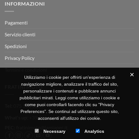
INFORMAZIONI
MOTOR
OFF-
ROAD
TEST
Pagamenti
Servizio clienti
Spedizioni
Privacy Policy
Termini e condizioni
Utilizziamo i cookie per offrirti un'esperienza di
navigazione migliore, analizzare il traffico del sito,
FRATINI MOTO
personalizzare i contenuti e pubblicare annunci
pubblicitari mirati. Leggi come utilizziamo i cookie e
come puoi controllarli facendo clic su "Privacy
Tel:
075 518 1504
Preferences". Se continui ad utilizzare questo sito,
What's up:
+39 3334656649
acconsenti all'utilizzo dei cookie.
PEC:
fratinimoto@lamiapec.it
Necessary
Analytics