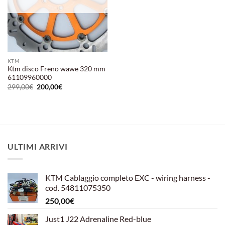
KTM
Ktm disco Freno wawe 320 mm
61109960000
Il
Il
299,00
€
200,00
€
prezzo
prezzo
originale
attuale
era:
è:
299,00€.
200,00€.
ULTIMI ARRIVI
KTM Cablaggio completo EXC - wiring harness -
cod. 54811075350
250,00
€
Just1 J22 Adrenaline Red-blue