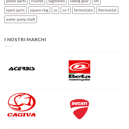
power parts
ricambi
segmento
sliding gear
sm
spare parts
square ring
sx
sx-f
termostato
thermostat
water pump shaft
I NOSTRI MARCHI