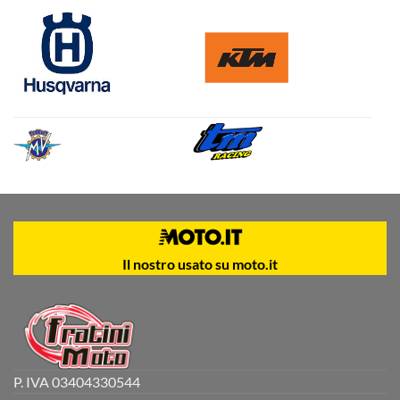
Il nostro usato su moto.it
P. IVA 03404330544