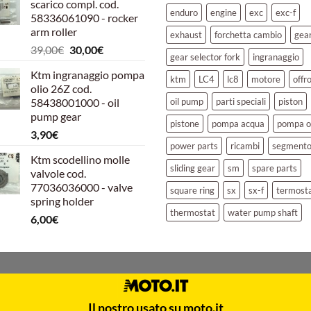
scarico compl. cod.
era:
è:
enduro
engine
exc
exc-f
58336061090 - rocker
39,00€.
30,00€.
arm roller
exhaust
forchetta cambio
gea
Il
Il
39,00
€
30,00
€
gear selector fork
ingranaggio
prezzo
prezzo
Ktm ingranaggio pompa
originale
attuale
ktm
LC4
lc8
motore
offr
olio 26Z cod.
era:
è:
58438001000 - oil
oil pump
parti speciali
piston
39,00€.
30,00€.
pump gear
pistone
pompa acqua
pompa o
3,90
€
power parts
ricambi
segment
Ktm scodellino molle
sliding gear
sm
spare parts
valvole cod.
77036036000 - valve
square ring
sx
sx-f
termost
spring holder
thermostat
water pump shaft
6,00
€
Il nostro usato su moto.it