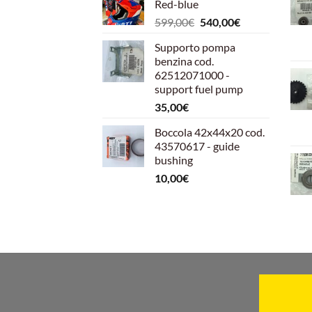
Red-blue
Il
Il
599,00
€
540,00
€
prezzo
prezzo
Supporto pompa
originale
attuale
benzina cod.
era:
è:
62512071000 -
599,00€.
540,00€.
support fuel pump
35,00
€
Boccola 42x44x20 cod.
43570617 - guide
bushing
10,00
€