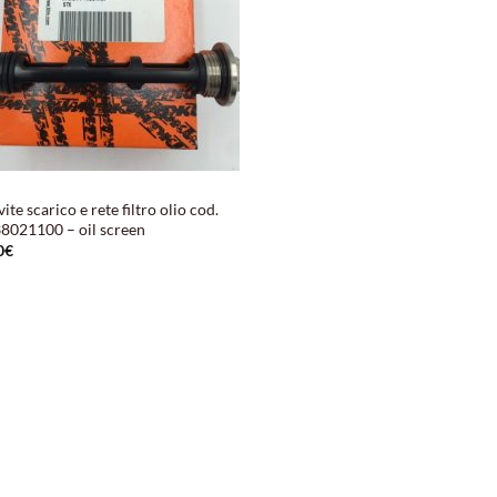
ite scarico e rete filtro olio cod.
8021100 – oil screen
0
€