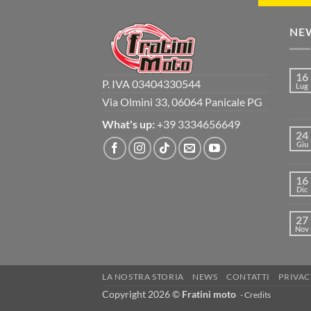
NE
16
P. IVA 03404330544
Lug
Via Olmini 33, 06064 Panicale PG
What's up:
+39 3334656649
24
Giu
16
Dic
27
Nov
LA NOSTRA STORIA
NEWS
CONTATTI
PRIVAC
Copyright 2026 ©
Fratini moto
-
Credits