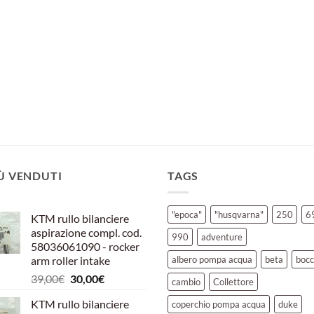
IÙ VENDUTI
TAGS
"epoca"
"husqvarna"
250
6
KTM rullo bilanciere
aspirazione compl. cod.
990
adventure
58036061090 - rocker
arm roller intake
albero pompa acqua
beta
bocc
Il
Il
39,00
€
30,00
€
cambio
Collettore
prezzo
prezzo
KTM rullo bilanciere
coperchio pompa acqua
duke
originale
attuale