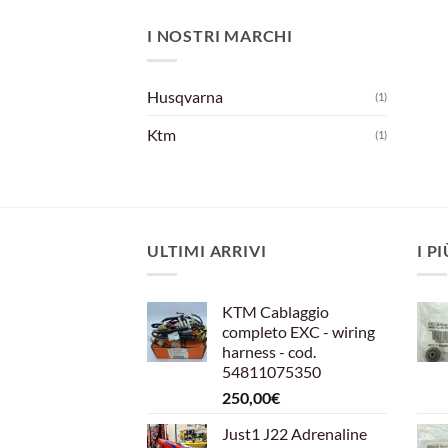
I NOSTRI MARCHI
Husqvarna
(1)
Ktm
(1)
ULTIMI ARRIVI
I P
KTM Cablaggio
completo EXC - wiring
harness - cod.
54811075350
250,00
€
Just1 J22 Adrenaline