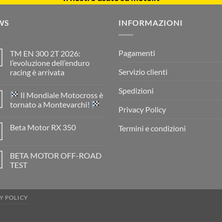
WS
INFORMAZIONI
Pagamenti
TM EN 300 2T 2026:
l’evoluzione dell’enduro
Servizio clienti
racing è arrivata
Nessun
commento
Spedizioni
Il Mondiale Motocross è
su
TM
tornato a Montevarchi!
EN
Privacy Policy
300
Nessun
2T
commento
Beta Motor RX 350
Termini e condizioni
2026:
su
l’evoluzione
Nessun
dell’enduro
Il
commento
racing
Mondiale
su
è
Motocross
BETA MOTOR OFF-ROAD
Beta
arrivata
è
Motor
TEST
tornato
RX
a
Nessun
350
Montevarchi!
commento
su
BETA
Y POLICY
MOTOR
OFF-
ROAD
TEST