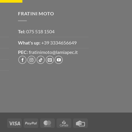
FRATINI MOTO
Tel:
075 518 1504
What's up:
+39 3334656649
PEC:
fratinimoto@lamiapec.it
Visa
PayPal
MasterCard
CartaSi
Credit
Card