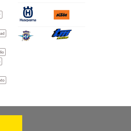
r
oad
lio
o
ato