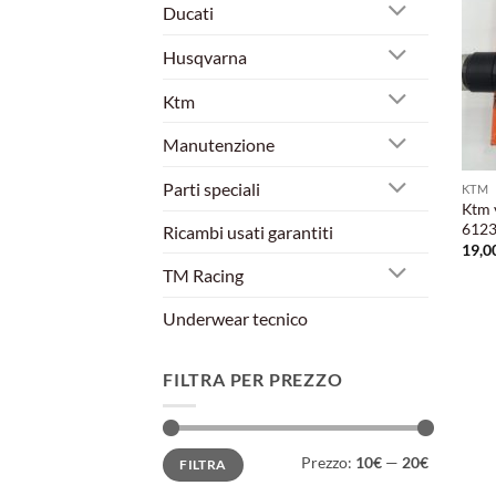
Ducati
Husqvarna
Ktm
Manutenzione
Parti speciali
KTM
Ktm v
6123
Ricambi usati garantiti
19,0
TM Racing
Underwear tecnico
FILTRA PER PREZZO
Prezzo
Prezzo
Prezzo:
10€
—
20€
FILTRA
Min
Max