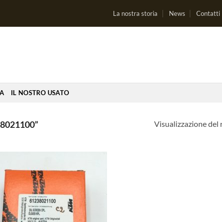
La nostra storia
News
Contatti
IA
IL NOSTRO USATO
Visualizzazione del 
8021100”
Aggiungi
alla lista
dei
desideri