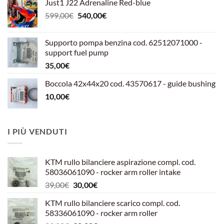
Just1 J22 Adrenaline Red-blue
Il
Il
599,00
€
540,00
€
prezzo
prezzo
originale
attuale
Supporto pompa benzina cod. 62512071000 -
era:
è:
support fuel pump
599,00€.
540,00€.
35,00
€
Boccola 42x44x20 cod. 43570617 - guide bushing
10,00
€
I PIÙ VENDUTI
KTM rullo bilanciere aspirazione compl. cod.
58036061090 - rocker arm roller intake
Il
Il
39,00
€
30,00
€
prezzo
prezzo
KTM rullo bilanciere scarico compl. cod.
originale
attuale
58336061090 - rocker arm roller
era:
è: