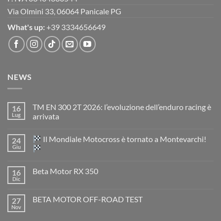
Via Olmini 33, 06064 Panicale PG
What's up:
+39 3334656649
NEWS
TM EN 300 2T 2026: l’evoluzione dell’enduro racing è
16
Lug
arrivata
Nessun
commento
Il Mondiale Motocross è tornato a Montevarchi!
24
su
TM
Giu
EN
300
Nessun
2T
commento
Beta Motor RX 350
16
2026:
su
l’evoluzione
Dic
Nessun
dell’enduro
Il
commento
racing
Mondiale
su
è
Motocross
BETA MOTOR OFF-ROAD TEST
27
Beta
arrivata
è
Motor
Nov
tornato
Nessun
RX
a
commento
350