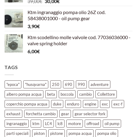
Il
Il
39,00
€
30,00
€
39,00€.
30,00€.
prezzo
prezzo
Ktm ingranaggio pompa olio 26Z cod.
originale
attuale
58438001000 - oil pump gear
era:
è:
3,90
€
39,00€.
30,00€.
Ktm scodellino molle valvole cod. 77036036000 -
valve spring holder
6,00
€
TAGS
"epoca"
"husqvarna"
250
690
990
adventure
albero pompa acqua
beta
boccola
cambio
Collettore
coperchio pompa acqua
duke
enduro
engine
exc
exc-f
exhaust
forchetta cambio
gear
gear selector fork
ingranaggio
ktm
LC4
lc8
motore
offroad
oil pump
parti speciali
piston
pistone
pompa acqua
pompa olio