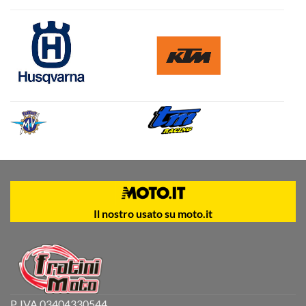
Il nostro usato su moto.it
P. IVA 03404330544