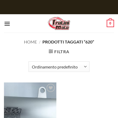
Salta
ai
contenuti
0
HOME
/
PRODOTTI TAGGATI “620”
FILTRA
Aggiungi
alla lista
dei
desideri