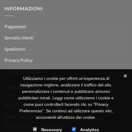
su
Montevarchi!
BETA
INFORMAZIONI
MOTOR
OFF-
ROAD
TEST
Pagamenti
Servizio clienti
Spedizioni
Privacy Policy
Termini e condizioni
Utilizziamo i cookie per offrirti un'esperienza di
navigazione migliore, analizzare il traffico del sito,
FRATINI MOTO
personalizzare i contenuti e pubblicare annunci
pubblicitari mirati. Leggi come utilizziamo i cookie e
come puoi controllarli facendo clic su "Privacy
Tel:
075 518 1504
Preferences". Se continui ad utilizzare questo sito,
What's up:
+39 3334656649
acconsenti all'utilizzo dei cookie.
PEC:
fratinimoto@lamiapec.it
Necessary
Analytics