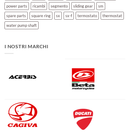
power parts
ricambi
segmento
sliding gear
sm
spare parts
square ring
sx
sx-f
termostato
thermostat
water pump shaft
I NOSTRI MARCHI