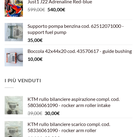
Just1 J22 Adrenaline Red-blue
Il
Il
599,00
€
540,00
€
prezzo
prezzo
originale
attuale
Supporto pompa benzina cod. 62512071000 -
era:
è:
support fuel pump
599,00€.
540,00€.
35,00
€
Boccola 42x44x20 cod. 43570617 - guide bushing
10,00
€
I PIÙ VENDUTI
KTM rullo bilanciere aspirazione compl. cod.
58036061090 - rocker arm roller intake
Il
Il
39,00
€
30,00
€
prezzo
prezzo
KTM rullo bilanciere scarico compl. cod.
originale
attuale
58336061090 - rocker arm roller
era:
è: