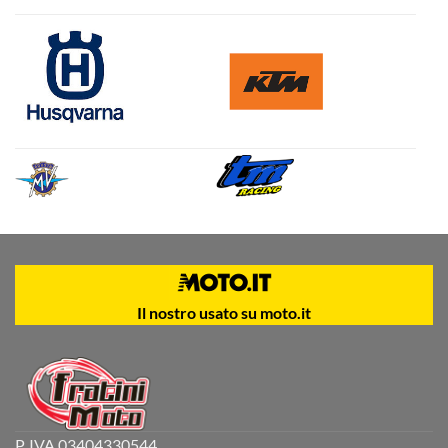
Il nostro usato su moto.it
P. IVA 03404330544