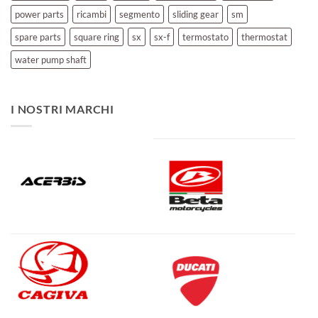
power parts
ricambi
segmento
sliding gear
sm
spare parts
square ring
sx
sx-f
termostato
thermostat
water pump shaft
I NOSTRI MARCHI