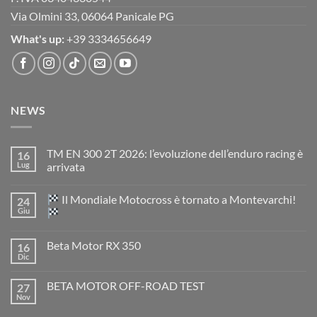
Via Olmini 33, 06064 Panicale PG
What's up:
+39 3334656649
NEWS
TM EN 300 2T 2026: l’evoluzione dell’enduro racing è
16
Lug
arrivata
Nessun
commento
Il Mondiale Motocross è tornato a Montevarchi!
24
su
TM
Giu
EN
300
Nessun
2T
commento
Beta Motor RX 350
16
2026:
su
l’evoluzione
Dic
Nessun
dell’enduro
Il
commento
racing
Mondiale
su
è
Motocross
BETA MOTOR OFF-ROAD TEST
27
Beta
arrivata
è
Motor
Nov
tornato
Nessun
RX
a
commento
350