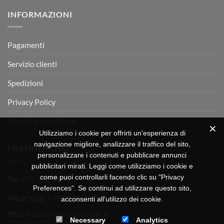
su
Montevarchi!
BETA
INFORMAZIONI
MOTOR
OFF-
ROAD
TEST
Pagamenti
Servizio clienti
Spedizioni
Privacy Policy
Termini e condizioni
Utilizziamo i cookie per offrirti un'esperienza di
navigazione migliore, analizzare il traffico del sito,
FRATINI MOTO
personalizzare i contenuti e pubblicare annunci
pubblicitari mirati. Leggi come utilizziamo i cookie e
come puoi controllarli facendo clic su "Privacy
Tel:
075 518 1504
Preferences". Se continui ad utilizzare questo sito,
What's up:
+39 3334656649
acconsenti all'utilizzo dei cookie.
PEC:
fratinimoto@lamiapec.it
Necessary
Analytics