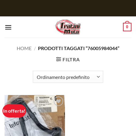
Salta
ai
contenuti
0
HOME
/
PRODOTTI TAGGATI “76005984044”
FILTRA
In offerta!
Aggiungi
alla lista
dei
desideri