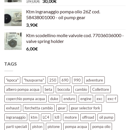
Il
Il
39,00
€
30,00
€
39,00€.
30,00€.
prezzo
prezzo
Ktm ingranaggio pompa olio 26Z cod.
originale
attuale
58438001000 - oil pump gear
era:
è:
3,90
€
39,00€.
30,00€.
Ktm scodellino molle valvole cod. 77036036000 -
valve spring holder
6,00
€
TAGS
"epoca"
"husqvarna"
250
690
990
adventure
albero pompa acqua
beta
boccola
cambio
Collettore
coperchio pompa acqua
duke
enduro
engine
exc
exc-f
exhaust
forchetta cambio
gear
gear selector fork
ingranaggio
ktm
LC4
lc8
motore
offroad
oil pump
parti speciali
piston
pistone
pompa acqua
pompa olio