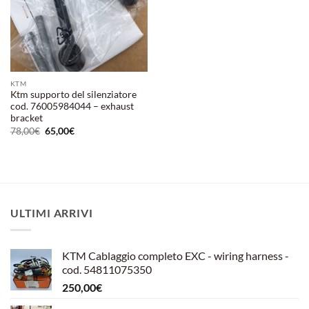
KTM
Ktm supporto del silenziatore
cod. 76005984044 – exhaust
bracket
Il
Il
78,00
€
65,00
€
prezzo
prezzo
originale
attuale
era:
è:
78,00€.
65,00€.
ULTIMI ARRIVI
KTM Cablaggio completo EXC - wiring harness -
cod. 54811075350
250,00
€