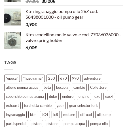
Il
Il
39,00
€
30,00
€
39,00€.
30,00€.
prezzo
prezzo
Ktm ingranaggio pompa olio 26Z cod.
originale
attuale
58438001000 - oil pump gear
era:
è:
3,90
€
39,00€.
30,00€.
Ktm scodellino molle valvole cod. 77036036000 -
valve spring holder
6,00
€
TAGS
"epoca"
"husqvarna"
250
690
990
adventure
albero pompa acqua
beta
boccola
cambio
Collettore
coperchio pompa acqua
duke
enduro
engine
exc
exc-f
exhaust
forchetta cambio
gear
gear selector fork
ingranaggio
ktm
LC4
lc8
motore
offroad
oil pump
parti speciali
piston
pistone
pompa acqua
pompa olio