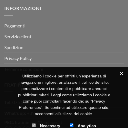
su
Montevarchi!
BETA
INFORMAZIONI
MOTOR
OFF-
ROAD
TEST
Pagamenti
Servizio clienti
Spedizioni
Privacy Policy
Termini e condizioni
Utilizziamo i cookie per offrirti un'esperienza di
navigazione migliore, analizzare il traffico del sito,
FRATINI MOTO
personalizzare i contenuti e pubblicare annunci
pubblicitari mirati. Leggi come utilizziamo i cookie e
come puoi controllarli facendo clic su "Privacy
Tel:
075 518 1504
Preferences". Se continui ad utilizzare questo sito,
What's up:
+39 3334656649
acconsenti all'utilizzo dei cookie.
PEC:
fratinimoto@lamiapec.it
Necessary
Analytics