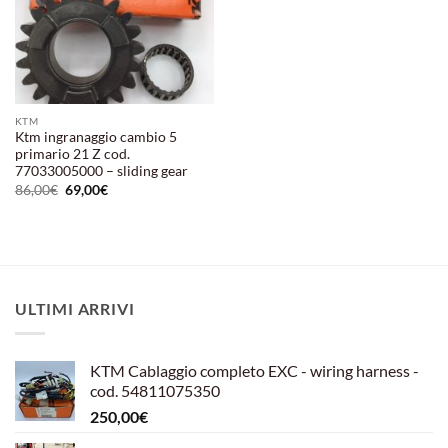
KTM
Ktm ingranaggio cambio 5
primario 21 Z cod.
77033005000 – sliding gear
Il
Il
86,00
€
69,00
€
prezzo
prezzo
originale
attuale
era:
è:
86,00€.
69,00€.
ULTIMI ARRIVI
KTM Cablaggio completo EXC - wiring harness -
cod. 54811075350
250,00
€