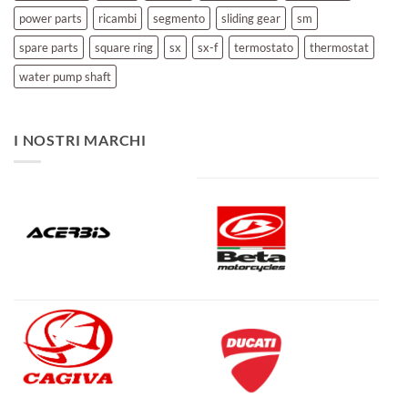
power parts
ricambi
segmento
sliding gear
sm
spare parts
square ring
sx
sx-f
termostato
thermostat
water pump shaft
I NOSTRI MARCHI