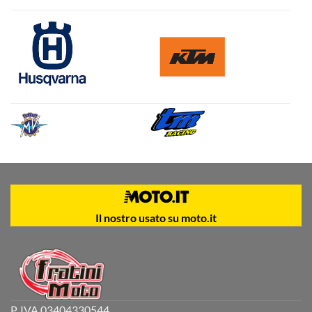
Il nostro usato su moto.it
P. IVA 03404330544