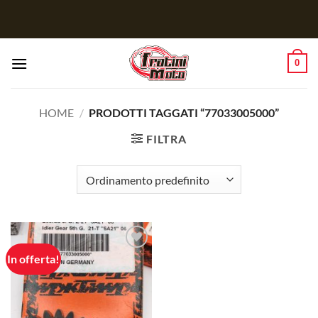
Salta
ai
contenuti
0
HOME
/
PRODOTTI TAGGATI “77033005000”
FILTRA
In offerta!
Aggiungi
alla lista
dei
desideri