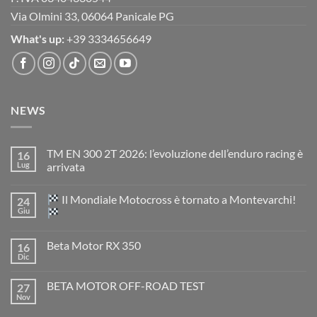
Via Olmini 33, 06064 Panicale PG
What's up:
+39 3334656649
NEWS
TM EN 300 2T 2026: l’evoluzione dell’enduro racing è
16
Lug
arrivata
Nessun
commento
Il Mondiale Motocross è tornato a Montevarchi!
24
su
TM
Giu
EN
300
Nessun
2T
commento
Beta Motor RX 350
16
2026:
su
l’evoluzione
Dic
Nessun
dell’enduro
Il
commento
racing
Mondiale
su
è
Motocross
BETA MOTOR OFF-ROAD TEST
27
Beta
arrivata
è
Motor
Nov
tornato
Nessun
RX
a
commento
350