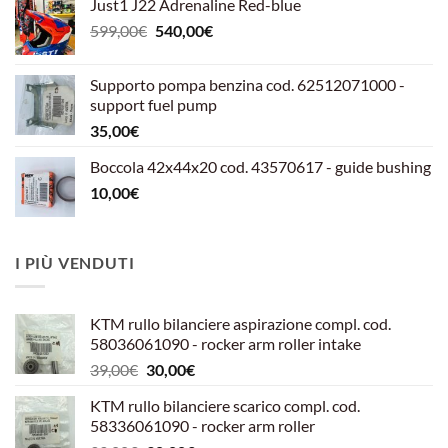
Just1 J22 Adrenaline Red-blue
Il
Il
599,00
€
540,00
€
prezzo
prezzo
originale
attuale
Supporto pompa benzina cod. 62512071000 -
era:
è:
support fuel pump
599,00€.
540,00€.
35,00
€
Boccola 42x44x20 cod. 43570617 - guide bushing
10,00
€
I PIÙ VENDUTI
KTM rullo bilanciere aspirazione compl. cod.
58036061090 - rocker arm roller intake
Il
Il
39,00
€
30,00
€
prezzo
prezzo
KTM rullo bilanciere scarico compl. cod.
originale
attuale
58336061090 - rocker arm roller
era:
è: