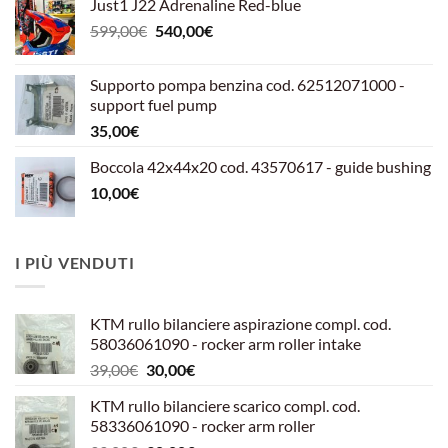
Just1 J22 Adrenaline Red-blue
Il
Il
599,00
€
540,00
€
prezzo
prezzo
originale
attuale
Supporto pompa benzina cod. 62512071000 -
era:
è:
support fuel pump
599,00€.
540,00€.
35,00
€
Boccola 42x44x20 cod. 43570617 - guide bushing
10,00
€
I PIÙ VENDUTI
KTM rullo bilanciere aspirazione compl. cod.
58036061090 - rocker arm roller intake
Il
Il
39,00
€
30,00
€
prezzo
prezzo
KTM rullo bilanciere scarico compl. cod.
originale
attuale
58336061090 - rocker arm roller
era:
è: