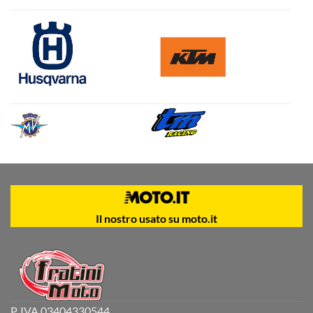
Il nostro usato su moto.it
P. IVA 03404330544