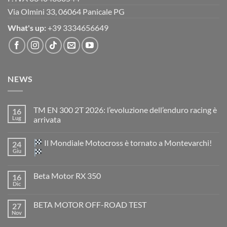
Via Olmini 33, 06064 Panicale PG
What's up:
+39 3334656649
NEWS
TM EN 300 2T 2026: l’evoluzione dell’enduro racing è
16
Lug
arrivata
Nessun
commento
Il Mondiale Motocross è tornato a Montevarchi!
24
su
TM
Giu
EN
300
Nessun
2T
commento
Beta Motor RX 350
16
2026:
su
l’evoluzione
Dic
Nessun
dell’enduro
Il
commento
racing
Mondiale
su
è
Motocross
BETA MOTOR OFF-ROAD TEST
27
Beta
arrivata
è
Motor
Nov
tornato
Nessun
RX
a
commento
350