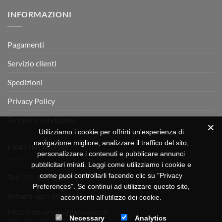
su
Montevarchi!
BETA
INFORMAZIONI
MOTOR
OFF-
ROAD
TEST
Pagamenti
Servizio clienti
Spedizioni
Privacy Policy
Termini e condizioni
Utilizziamo i cookie per offrirti un'esperienza di
navigazione migliore, analizzare il traffico del sito,
FRATINI MOTO
personalizzare i contenuti e pubblicare annunci
pubblicitari mirati. Leggi come utilizziamo i cookie e
come puoi controllarli facendo clic su "Privacy
Tel:
075 518 1504
Preferences". Se continui ad utilizzare questo sito,
What's up:
+39 3334656649
acconsenti all'utilizzo dei cookie.
PEC:
fratinimoto@lamiapec.it
Necessary
Analytics