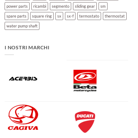
power parts
ricambi
segmento
sliding gear
sm
spare parts
square ring
sx
sx-f
termostato
thermostat
water pump shaft
I NOSTRI MARCHI