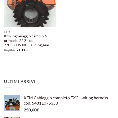
KTM
Ktm ingranaggio cambio 6
primario 22 Z cod.
77033006000 – sliding gear
Il
Il
86,00
€
60,00
€
prezzo
prezzo
originale
attuale
era:
è:
86,00€.
60,00€.
ULTIMI ARRIVI
KTM Cablaggio completo EXC - wiring harness -
cod. 54811075350
250,00
€