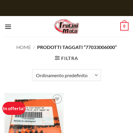
Salta
ai
contenuti
0
HOME
/
PRODOTTI TAGGATI “77033006000”
FILTRA
In offerta!
Aggiungi
alla lista
dei
desideri