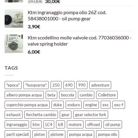
Il
Il
39,00
€
30,00
€
39,00€.
30,00€.
prezzo
prezzo
Ktm ingranaggio pompa olio 26Z cod.
originale
attuale
58438001000 - oil pump gear
era:
è:
3,90
€
39,00€.
30,00€.
Ktm scodellino molle valvole cod. 77036036000 -
valve spring holder
6,00
€
TAGS
"epoca"
"husqvarna"
250
690
990
adventure
albero pompa acqua
beta
boccola
cambio
Collettore
coperchio pompa acqua
duke
enduro
engine
exc
exc-f
exhaust
forchetta cambio
gear
gear selector fork
ingranaggio
ktm
LC4
lc8
motore
offroad
oil pump
parti speciali
piston
pistone
pompa acqua
pompa olio