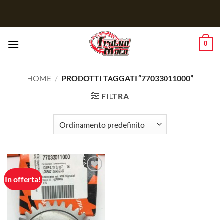
Salta
ai
contenuti
0
HOME
/
PRODOTTI TAGGATI “77033011000”
FILTRA
In offerta!
Aggiungi
alla lista
dei
desideri