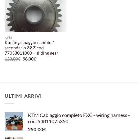
KTM
Ktm ingranaggio cambio 1
secondario 32 Z cod.
77033011000 – sliding gear
Il
Il
123,00
€
98,00
€
prezzo
prezzo
originale
attuale
era:
è:
123,00€.
98,00€.
ULTIMI ARRIVI
KTM Cablaggio completo EXC - wiring harness -
cod. 54811075350
250,00
€