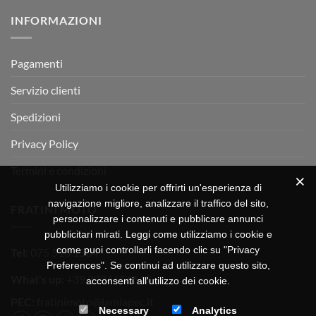
su
Montevarchi!
BETA
INFORMAZIONI
MOTOR
OFF-
ROAD
TEST
Pagamenti
Servizio clienti
Spedizioni
Privacy Policy
Termini e condizioni
Utilizziamo i cookie per offrirti un'esperienza di
navigazione migliore, analizzare il traffico del sito,
FRATINI MOTO
personalizzare i contenuti e pubblicare annunci
pubblicitari mirati. Leggi come utilizziamo i cookie e
come puoi controllarli facendo clic su "Privacy
Tel:
075 518 1504
Preferences". Se continui ad utilizzare questo sito,
What's up:
+39 3334656649
acconsenti all'utilizzo dei cookie.
PEC:
fratinimoto@lamiapec.it
Necessary
Analytics