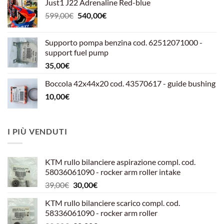
Just1 J22 Adrenaline Red-blue
Il
Il
599,00
€
540,00
€
prezzo
prezzo
originale
attuale
Supporto pompa benzina cod. 62512071000 -
era:
è:
support fuel pump
599,00€.
540,00€.
35,00
€
Boccola 42x44x20 cod. 43570617 - guide bushing
10,00
€
I PIÙ VENDUTI
KTM rullo bilanciere aspirazione compl. cod.
58036061090 - rocker arm roller intake
Il
Il
39,00
€
30,00
€
prezzo
prezzo
KTM rullo bilanciere scarico compl. cod.
originale
attuale
58336061090 - rocker arm roller
era:
è: