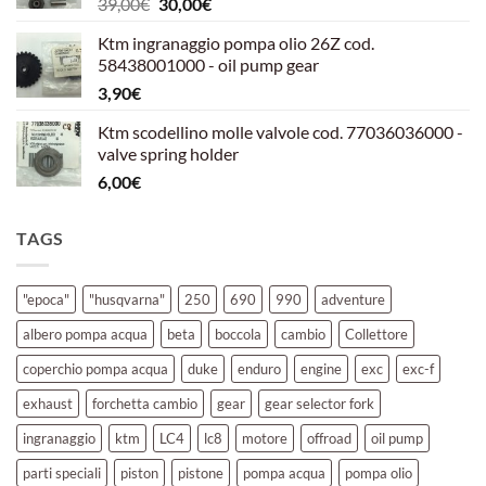
Il
Il
39,00
€
30,00
€
39,00€.
30,00€.
prezzo
prezzo
Ktm ingranaggio pompa olio 26Z cod.
originale
attuale
58438001000 - oil pump gear
era:
è:
3,90
€
39,00€.
30,00€.
Ktm scodellino molle valvole cod. 77036036000 -
valve spring holder
6,00
€
TAGS
"epoca"
"husqvarna"
250
690
990
adventure
albero pompa acqua
beta
boccola
cambio
Collettore
coperchio pompa acqua
duke
enduro
engine
exc
exc-f
exhaust
forchetta cambio
gear
gear selector fork
ingranaggio
ktm
LC4
lc8
motore
offroad
oil pump
parti speciali
piston
pistone
pompa acqua
pompa olio