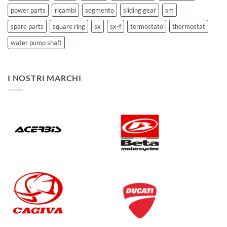
power parts
ricambi
segmento
sliding gear
sm
spare parts
square ring
sx
sx-f
termostato
thermostat
water pump shaft
I NOSTRI MARCHI