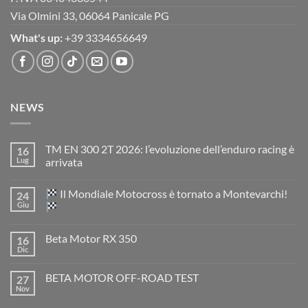
Via Olmini 33, 06064 Panicale PG
What's up:
+39 3334656649
NEWS
TM EN 300 2T 2026: l’evoluzione dell’enduro racing è
16
Lug
arrivata
Nessun
commento
Il Mondiale Motocross è tornato a Montevarchi!
24
su
TM
Giu
EN
300
Nessun
2T
commento
Beta Motor RX 350
16
2026:
su
l’evoluzione
Dic
Nessun
dell’enduro
Il
commento
racing
Mondiale
su
è
Motocross
BETA MOTOR OFF-ROAD TEST
27
Beta
arrivata
è
Motor
Nov
tornato
Nessun
RX
a
commento
350