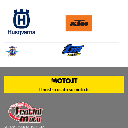
Il nostro usato su moto.it
P. IVA 03404330544