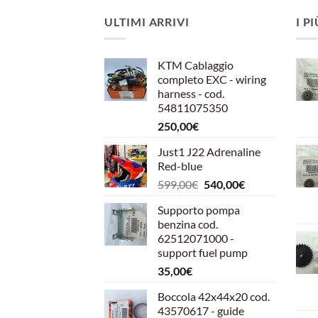
ULTIMI ARRIVI
I P
KTM Cablaggio
completo EXC - wiring
harness - cod.
54811075350
250,00
€
Just1 J22 Adrenaline
Red-blue
Il
Il
599,00
€
540,00
€
prezzo
prezzo
Supporto pompa
originale
attuale
benzina cod.
era:
è:
62512071000 -
599,00€.
540,00€.
support fuel pump
35,00
€
Boccola 42x44x20 cod.
43570617 - guide