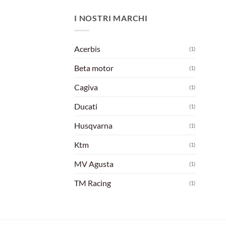
I NOSTRI MARCHI
Acerbis
(1)
Beta motor
(1)
Cagiva
(1)
Ducati
(1)
Husqvarna
(1)
Ktm
(1)
MV Agusta
(1)
TM Racing
(1)