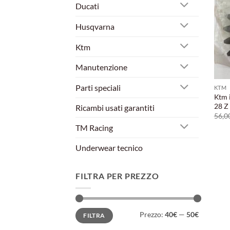
Ducati
Husqvarna
Ktm
Manutenzione
Parti speciali
KTM
Ktm 
28 Z
Ricambi usati garantiti
56,0
TM Racing
Underwear tecnico
FILTRA PER PREZZO
Prezzo
Prezzo
Prezzo:
40€
—
50€
FILTRA
Min
Max