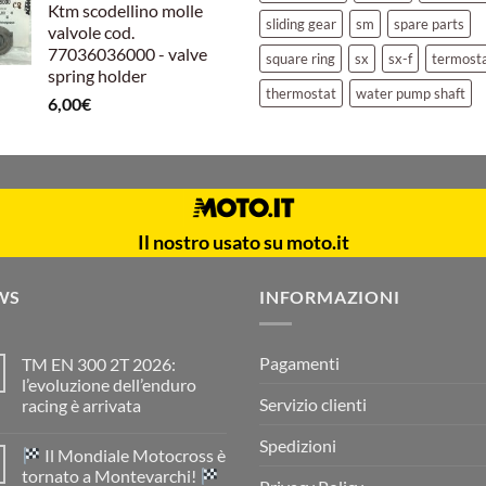
Ktm scodellino molle
sliding gear
sm
spare parts
valvole cod.
77036036000 - valve
square ring
sx
sx-f
termost
spring holder
thermostat
water pump shaft
6,00
€
Il nostro usato su moto.it
WS
INFORMAZIONI
Pagamenti
TM EN 300 2T 2026:
l’evoluzione dell’enduro
Servizio clienti
racing è arrivata
Nessun
commento
Spedizioni
Il Mondiale Motocross è
su
TM
tornato a Montevarchi!
EN