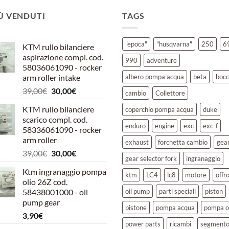
IÙ VENDUTI
TAGS
"epoca"
"husqvarna"
250
6
KTM rullo bilanciere
aspirazione compl. cod.
990
adventure
58036061090 - rocker
arm roller intake
albero pompa acqua
beta
bocc
Il
Il
39,00
€
30,00
€
cambio
Collettore
prezzo
prezzo
KTM rullo bilanciere
coperchio pompa acqua
duke
originale
attuale
scarico compl. cod.
era:
è:
enduro
engine
exc
exc-f
58336061090 - rocker
39,00€.
30,00€.
arm roller
exhaust
forchetta cambio
gea
Il
Il
39,00
€
30,00
€
gear selector fork
ingranaggio
prezzo
prezzo
Ktm ingranaggio pompa
originale
attuale
ktm
LC4
lc8
motore
offr
olio 26Z cod.
era:
è:
58438001000 - oil
oil pump
parti speciali
piston
39,00€.
30,00€.
pump gear
pistone
pompa acqua
pompa o
3,90
€
power parts
ricambi
segment