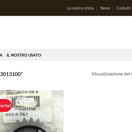
La nostra storia
News
Contatti
IA
IL NOSTRO USATO
Visualizzazione del 
3013100”
ferta!
Aggiungi
alla lista
dei
desideri