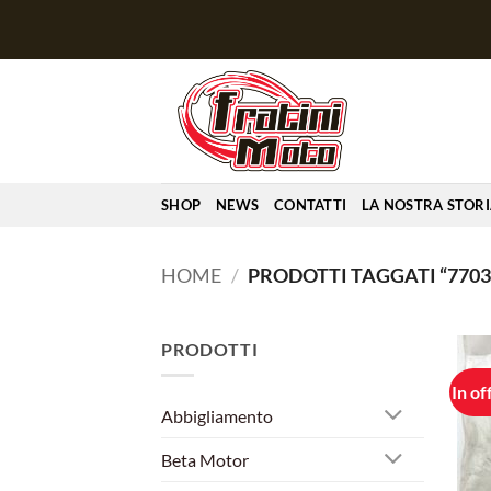
Salta
ai
contenuti
SHOP
NEWS
CONTATTI
LA NOSTRA STOR
HOME
/
PRODOTTI TAGGATI “7703
PRODOTTI
In of
Abbigliamento
Beta Motor