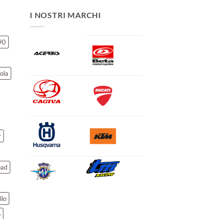
I NOSTRI MARCHI
90
ola
r
oad
lio
o