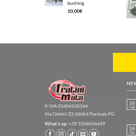
bushing
10,00
€
NE
16
P. IVA 03404330544
Lug
Via Olmini 33, 06064 Panicale PG
What's up:
+39 3334656649
24
Giu