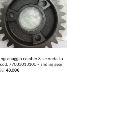
ingranaggio cambio 3 secondario
 cod. 77033013100 – sliding gear
Il
Il
0
€
48,00
€
prezzo
prezzo
originale
attuale
era:
è:
56,00€.
48,00€.