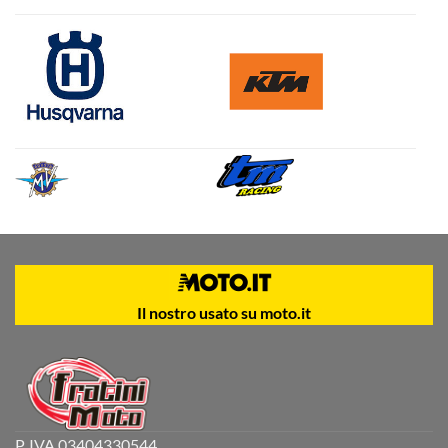
Il nostro usato su moto.it
P. IVA 03404330544