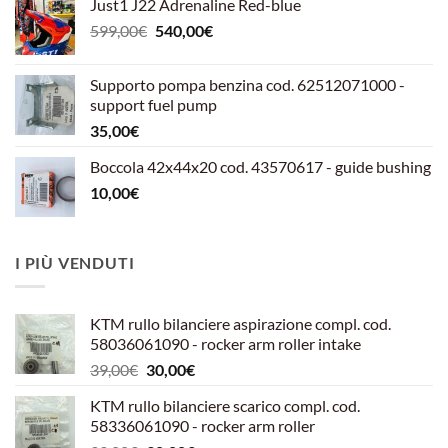
Just1 J22 Adrenaline Red-blue
Il
Il
599,00
€
540,00
€
prezzo
prezzo
originale
attuale
Supporto pompa benzina cod. 62512071000 -
era:
è:
support fuel pump
599,00€.
540,00€.
35,00
€
Boccola 42x44x20 cod. 43570617 - guide bushing
10,00
€
I PIÙ VENDUTI
KTM rullo bilanciere aspirazione compl. cod.
58036061090 - rocker arm roller intake
Il
Il
39,00
€
30,00
€
prezzo
prezzo
KTM rullo bilanciere scarico compl. cod.
originale
attuale
58336061090 - rocker arm roller
era:
è: