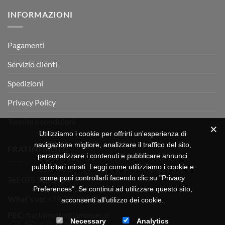
su
Montevarchi!
BETA
INFORMAZIONI
MOTOR
OFF-
ROAD
TEST
Pagamenti
Servizio clienti
Spedizioni
Privacy Policy
Termini e condizioni
Utilizziamo i cookie per offrirti un'esperienza di
navigazione migliore, analizzare il traffico del sito,
FRATINI MOTO
personalizzare i contenuti e pubblicare annunci
pubblicitari mirati. Leggi come utilizziamo i cookie e
come puoi controllarli facendo clic su "Privacy
Tel:
075 518 1504
Preferences". Se continui ad utilizzare questo sito,
What's up:
+39 3334656649
acconsenti all'utilizzo dei cookie.
PEC:
fratinimoto@lamiapec.it
Necessary
Analytics