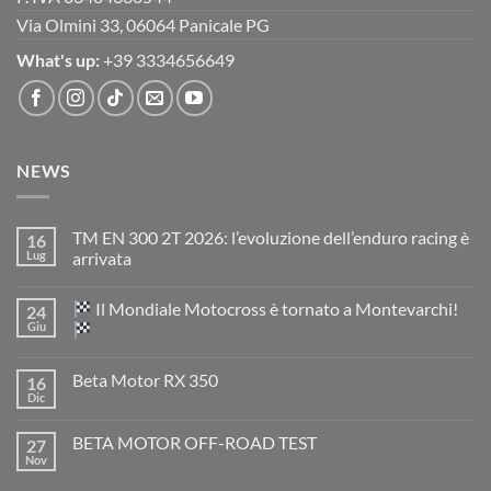
Via Olmini 33, 06064 Panicale PG
What's up:
+39 3334656649
NEWS
TM EN 300 2T 2026: l’evoluzione dell’enduro racing è
16
Lug
arrivata
Nessun
commento
Il Mondiale Motocross è tornato a Montevarchi!
24
su
TM
Giu
EN
300
Nessun
2T
commento
Beta Motor RX 350
16
2026:
su
l’evoluzione
Dic
Nessun
dell’enduro
Il
commento
racing
Mondiale
su
è
Motocross
BETA MOTOR OFF-ROAD TEST
27
Beta
arrivata
è
Motor
Nov
tornato
Nessun
RX
a
commento
350