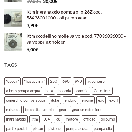
Il
Il
39,00
€
30,00
€
39,00€.
30,00€.
prezzo
prezzo
Ktm ingranaggio pompa olio 26Z cod.
originale
attuale
58438001000 - oil pump gear
era:
è:
3,90
€
39,00€.
30,00€.
Ktm scodellino molle valvole cod. 77036036000 -
valve spring holder
6,00
€
TAGS
"epoca"
"husqvarna"
250
690
990
adventure
albero pompa acqua
beta
boccola
cambio
Collettore
coperchio pompa acqua
duke
enduro
engine
exc
exc-f
exhaust
forchetta cambio
gear
gear selector fork
ingranaggio
ktm
LC4
lc8
motore
offroad
oil pump
parti speciali
piston
pistone
pompa acqua
pompa olio