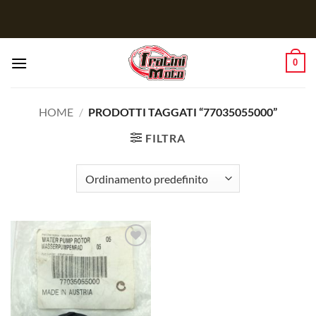
Salta
ai
contenuti
0
HOME
/
PRODOTTI TAGGATI “77035055000”
FILTRA
Aggiungi
alla lista
dei
desideri