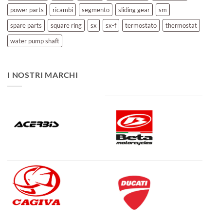
power parts
ricambi
segmento
sliding gear
sm
spare parts
square ring
sx
sx-f
termostato
thermostat
water pump shaft
I NOSTRI MARCHI