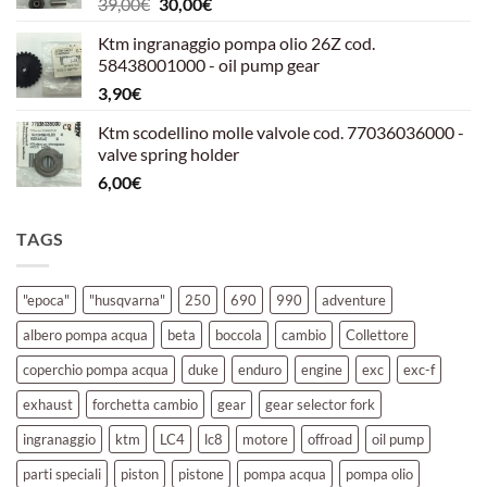
Il
Il
39,00
€
30,00
€
39,00€.
30,00€.
prezzo
prezzo
Ktm ingranaggio pompa olio 26Z cod.
originale
attuale
58438001000 - oil pump gear
era:
è:
3,90
€
39,00€.
30,00€.
Ktm scodellino molle valvole cod. 77036036000 -
valve spring holder
6,00
€
TAGS
"epoca"
"husqvarna"
250
690
990
adventure
albero pompa acqua
beta
boccola
cambio
Collettore
coperchio pompa acqua
duke
enduro
engine
exc
exc-f
exhaust
forchetta cambio
gear
gear selector fork
ingranaggio
ktm
LC4
lc8
motore
offroad
oil pump
parti speciali
piston
pistone
pompa acqua
pompa olio