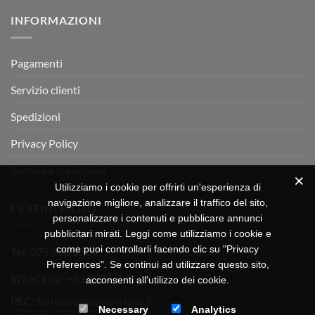
su
Montevarchi!
BETA
INFORMAZIONI
MOTOR
OFF-
ROAD
TEST
Pagamenti
Servizio clienti
Spedizioni
Privacy Policy
Termini e condizioni
Utilizziamo i cookie per offrirti un'esperienza di
navigazione migliore, analizzare il traffico del sito,
FRATINI MOTO
personalizzare i contenuti e pubblicare annunci
pubblicitari mirati. Leggi come utilizziamo i cookie e
come puoi controllarli facendo clic su "Privacy
Tel:
075 518 1504
Preferences". Se continui ad utilizzare questo sito,
What's up:
+39 3334656649
acconsenti all'utilizzo dei cookie.
PEC:
fratinimoto@lamiapec.it
Necessary
Analytics