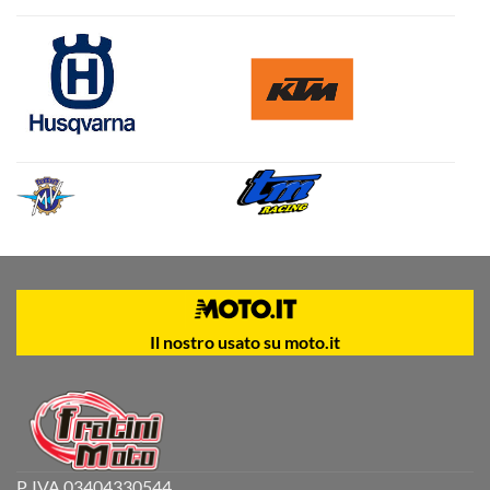
Il nostro usato su moto.it
P. IVA 03404330544