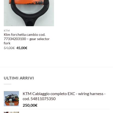
KTM
Ktm forchetta cambio cod.
77334203100 – gear selector
fork
Il
Il
54,00
€
45,00
€
prezzo
prezzo
originale
attuale
era:
è:
54,00€.
45,00€.
ULTIMI ARRIVI
KTM Cablaggio completo EXC - wiring harness -
cod. 54811075350
250,00
€