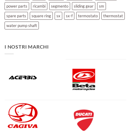
power parts
ricambi
segmento
sliding gear
sm
spare parts
square ring
sx
sx-f
termostato
thermostat
water pump shaft
I NOSTRI MARCHI