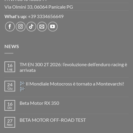
Via Olmini 33, 06064 Panicale PG
What's up:
+39 3334656649
NEWS
TM EN 300 2T 2026: l’evoluzione dell’enduro racing è
16
Lug
arrivata
Nessun
commento
Il Mondiale Motocross è tornato a Montevarchi!
24
su
TM
Giu
EN
300
Nessun
2T
commento
Beta Motor RX 350
16
2026:
su
l’evoluzione
Dic
Nessun
dell’enduro
Il
commento
racing
Mondiale
su
è
Motocross
BETA MOTOR OFF-ROAD TEST
27
Beta
arrivata
è
Motor
Nov
tornato
Nessun
RX
a
commento
350