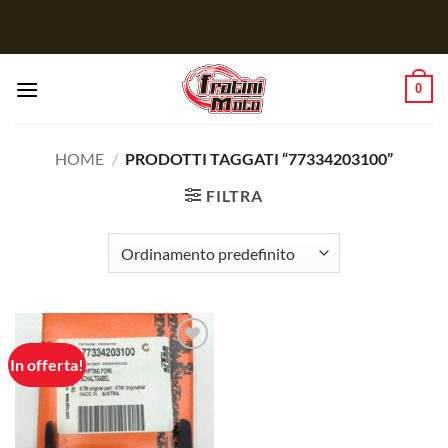
Salta
ai
contenuti
0
HOME
/
PRODOTTI TAGGATI “77334203100”
FILTRA
In offerta!
Aggiungi
alla lista
dei
desideri