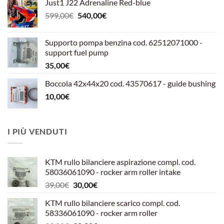
Just1 J22 Adrenaline Red-blue
Il
Il
599,00
€
540,00
€
prezzo
prezzo
originale
attuale
Supporto pompa benzina cod. 62512071000 -
era:
è:
support fuel pump
599,00€.
540,00€.
35,00
€
Boccola 42x44x20 cod. 43570617 - guide bushing
10,00
€
I PIÙ VENDUTI
KTM rullo bilanciere aspirazione compl. cod.
58036061090 - rocker arm roller intake
Il
Il
39,00
€
30,00
€
prezzo
prezzo
KTM rullo bilanciere scarico compl. cod.
originale
attuale
58336061090 - rocker arm roller
era:
è: