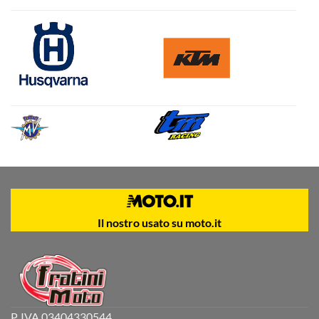
Il nostro usato su moto.it
P. IVA 03404330544