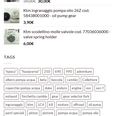
Il
Il
39,00
€
30,00
€
39,00€.
30,00€.
prezzo
prezzo
Ktm ingranaggio pompa olio 26Z cod.
originale
attuale
58438001000 - oil pump gear
era:
è:
3,90
€
39,00€.
30,00€.
Ktm scodellino molle valvole cod. 77036036000 -
valve spring holder
6,00
€
TAGS
"epoca"
"husqvarna"
250
690
990
adventure
albero pompa acqua
beta
boccola
cambio
Collettore
coperchio pompa acqua
duke
enduro
engine
exc
exc-f
exhaust
forchetta cambio
gear
gear selector fork
ingranaggio
ktm
LC4
lc8
motore
offroad
oil pump
parti speciali
piston
pistone
pompa acqua
pompa olio