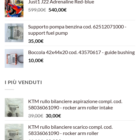
Just1 J22 Adrenaline Red-blue
Il
Il
599,00
€
540,00
€
prezzo
prezzo
originale
attuale
Supporto pompa benzina cod. 62512071000 -
era:
è:
support fuel pump
599,00€.
540,00€.
35,00
€
Boccola 42x44x20 cod. 43570617 - guide bushing
10,00
€
I PIÙ VENDUTI
KTM rullo bilanciere aspirazione compl. cod.
58036061090 - rocker arm roller intake
Il
Il
39,00
€
30,00
€
prezzo
prezzo
KTM rullo bilanciere scarico compl. cod.
originale
attuale
58336061090 - rocker arm roller
era:
è: