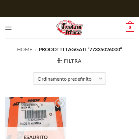
Salta
ai
contenuti
0
HOME
/
PRODOTTI TAGGATI “77335026000”
FILTRA
Aggiungi
alla lista
dei
desideri
ESAURITO