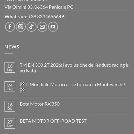
Via Olmini 33, 06064 Panicale PG
What's up:
+39 3334656649
NEWS
TM EN 300 2T 2026: l’evoluzione dell’enduro racing è
16
Lug
arrivata
Nessun
commento
Il Mondiale Motocross è tornato a Montevarchi!
24
su
TM
Giu
EN
300
Nessun
2T
commento
Beta Motor RX 350
16
2026:
su
l’evoluzione
Dic
Nessun
dell’enduro
Il
commento
racing
Mondiale
su
è
Motocross
BETA MOTOR OFF-ROAD TEST
27
Beta
arrivata
è
Motor
Nov
tornato
Nessun
RX
a
commento
350