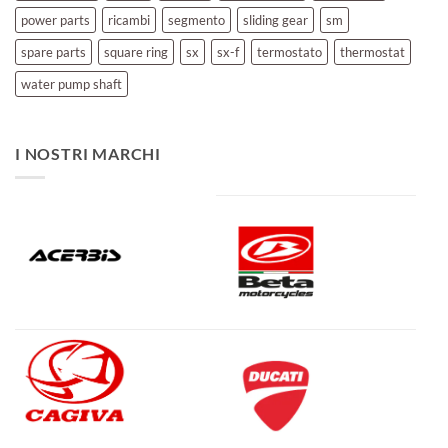
power parts
ricambi
segmento
sliding gear
sm
spare parts
square ring
sx
sx-f
termostato
thermostat
water pump shaft
I NOSTRI MARCHI