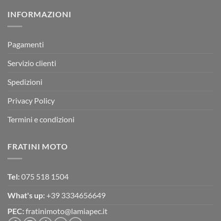
su
Montevarchi!
BETA
INFORMAZIONI
MOTOR
OFF-
ROAD
TEST
Pagamenti
Servizio clienti
Spedizioni
Privacy Policy
Termini e condizioni
FRATINI MOTO
Tel:
075 518 1504
What's up:
+39 3334656649
PEC:
fratinimoto@lamiapec.it