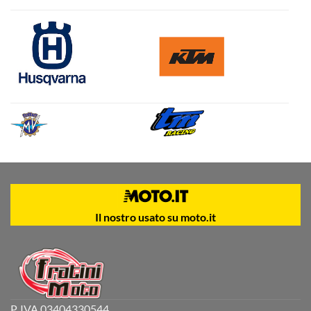
Il nostro usato su moto.it
P. IVA 03404330544