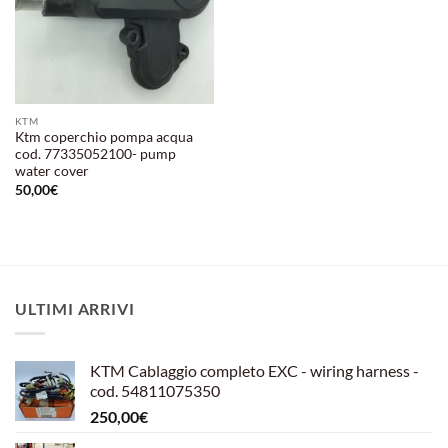
KTM
Ktm coperchio pompa acqua
cod. 77335052100- pump
water cover
50,00
€
ULTIMI ARRIVI
KTM Cablaggio completo EXC - wiring harness -
cod. 54811075350
250,00
€