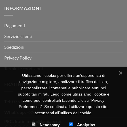
su
Montevarchi!
BETA
INFORMAZIONI
MOTOR
OFF-
ROAD
TEST
Pagamenti
Servizio clienti
Spedizioni
Privacy Policy
Termini e condizioni
Utilizziamo i cookie per offrirti un'esperienza di
navigazione migliore, analizzare il traffico del sito,
FRATINI MOTO
personalizzare i contenuti e pubblicare annunci
pubblicitari mirati. Leggi come utilizziamo i cookie e
come puoi controllarli facendo clic su "Privacy
Tel:
075 518 1504
Preferences". Se continui ad utilizzare questo sito,
What's up:
+39 3334656649
acconsenti all'utilizzo dei cookie.
PEC:
fratinimoto@lamiapec.it
Necessary
Analytics