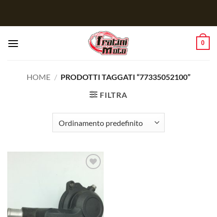
Salta
ai
contenuti
0
HOME
/
PRODOTTI TAGGATI “77335052100”
FILTRA
Aggiungi
alla lista
dei
desideri