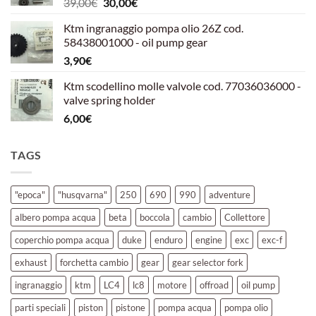
Il
Il
39,00
€
30,00
€
39,00€.
30,00€.
prezzo
prezzo
Ktm ingranaggio pompa olio 26Z cod.
originale
attuale
58438001000 - oil pump gear
era:
è:
3,90
€
39,00€.
30,00€.
Ktm scodellino molle valvole cod. 77036036000 -
valve spring holder
6,00
€
TAGS
"epoca"
"husqvarna"
250
690
990
adventure
albero pompa acqua
beta
boccola
cambio
Collettore
coperchio pompa acqua
duke
enduro
engine
exc
exc-f
exhaust
forchetta cambio
gear
gear selector fork
ingranaggio
ktm
LC4
lc8
motore
offroad
oil pump
parti speciali
piston
pistone
pompa acqua
pompa olio