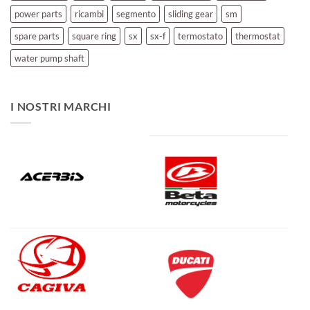
power parts
ricambi
segmento
sliding gear
sm
spare parts
square ring
sx
sx-f
termostato
thermostat
water pump shaft
I NOSTRI MARCHI