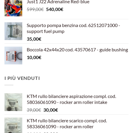
Just1 J22 Adrenaline Red-blue
Il
Il
599,00
€
540,00
€
prezzo
prezzo
originale
attuale
Supporto pompa benzina cod. 62512071000 -
era:
è:
support fuel pump
599,00€.
540,00€.
35,00
€
Boccola 42x44x20 cod. 43570617 - guide bushing
10,00
€
I PIÙ VENDUTI
KTM rullo bilanciere aspirazione compl. cod.
58036061090 - rocker arm roller intake
Il
Il
39,00
€
30,00
€
prezzo
prezzo
KTM rullo bilanciere scarico compl. cod.
originale
attuale
58336061090 - rocker arm roller
era:
è: