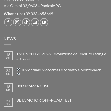
Via Olmini 33, 06064 Panicale PG
What's up:
+39 3334656649
NEWS
TM EN 300 2T 2026: l’evoluzione dell’enduro racing è
16
Lug
arrivata
Nessun
commento
Il Mondiale Motocross è tornato a Montevarchi!
24
su
TM
Giu
EN
300
Nessun
2T
commento
Beta Motor RX 350
16
2026:
su
l’evoluzione
Dic
Nessun
dell’enduro
Il
commento
racing
Mondiale
su
è
Motocross
BETA MOTOR OFF-ROAD TEST
27
Beta
arrivata
è
Motor
Nov
tornato
Nessun
RX
a
commento
350