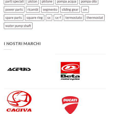
parti speciali
piston
pistone
pompa acqua
pompa olio
power parts
ricambi
segmento
sliding gear
sm
spare parts
square ring
sx
sx-f
termostato
thermostat
water pump shaft
I NOSTRI MARCHI