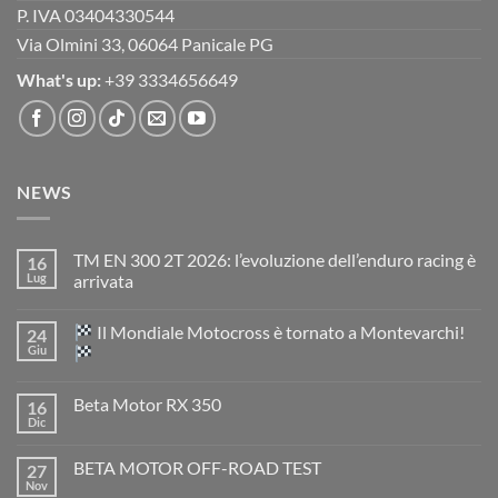
P. IVA 03404330544
Via Olmini 33, 06064 Panicale PG
What's up:
+39 3334656649
NEWS
TM EN 300 2T 2026: l’evoluzione dell’enduro racing è
16
Lug
arrivata
Nessun
commento
Il Mondiale Motocross è tornato a Montevarchi!
24
su
TM
Giu
EN
300
Nessun
2T
commento
Beta Motor RX 350
16
2026:
su
l’evoluzione
Dic
Nessun
dell’enduro
Il
commento
racing
Mondiale
su
è
Motocross
BETA MOTOR OFF-ROAD TEST
27
Beta
arrivata
è
Motor
Nov
tornato
Nessun