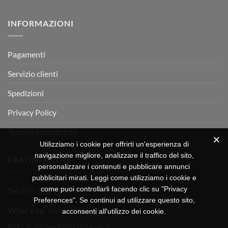
RX
a
commento
350
su
Montevarchi!
BETA
INFORMAZIONI
MOTOR
OFF-
ROAD
TEST
Pagamenti
Servizio clienti
Spedizioni
Privacy Policy
Termini e condizioni
Utilizziamo i cookie per offrirti un'esperienza di
navigazione migliore, analizzare il traffico del sito,
FRATINI MOTO
personalizzare i contenuti e pubblicare annunci
pubblicitari mirati. Leggi come utilizziamo i cookie e
come puoi controllarli facendo clic su "Privacy
Tel:
075 518 1504
Preferences". Se continui ad utilizzare questo sito,
What's up:
+39 3334656649
acconsenti all'utilizzo dei cookie.
PEC:
fratinimoto@lamiapec.it