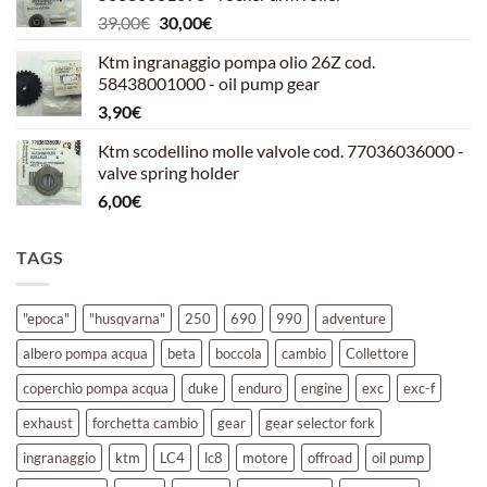
era:
è:
Il
Il
39,00
€
30,00
€
39,00€.
30,00€.
prezzo
prezzo
Ktm ingranaggio pompa olio 26Z cod.
originale
attuale
58438001000 - oil pump gear
era:
è:
3,90
€
39,00€.
30,00€.
Ktm scodellino molle valvole cod. 77036036000 -
valve spring holder
6,00
€
TAGS
"epoca"
"husqvarna"
250
690
990
adventure
albero pompa acqua
beta
boccola
cambio
Collettore
coperchio pompa acqua
duke
enduro
engine
exc
exc-f
exhaust
forchetta cambio
gear
gear selector fork
ingranaggio
ktm
LC4
lc8
motore
offroad
oil pump