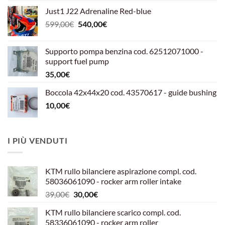
Just1 J22 Adrenaline Red-blue
Il
Il
599,00
€
540,00
€
prezzo
prezzo
originale
attuale
Supporto pompa benzina cod. 62512071000 -
era:
è:
support fuel pump
599,00€.
540,00€.
35,00
€
Boccola 42x44x20 cod. 43570617 - guide bushing
10,00
€
I PIÙ VENDUTI
KTM rullo bilanciere aspirazione compl. cod.
58036061090 - rocker arm roller intake
Il
Il
39,00
€
30,00
€
prezzo
prezzo
KTM rullo bilanciere scarico compl. cod.
originale
attuale
58336061090 - rocker arm roller