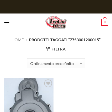
Salta
ai
contenuti
0
HOME
/
PRODOTTI TAGGATI “7753001200015”
FILTRA
Aggiungi
alla lista
dei
desideri