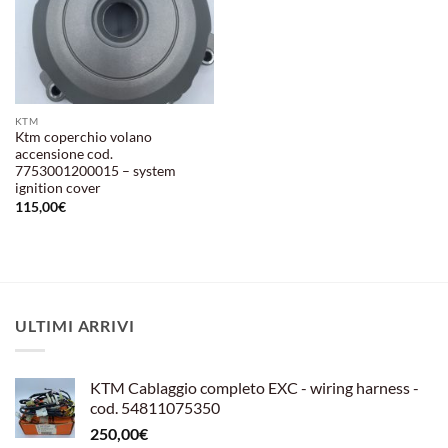
KTM
Ktm coperchio volano
accensione cod.
7753001200015 – system
ignition cover
115,00
€
ULTIMI ARRIVI
KTM Cablaggio completo EXC - wiring harness -
cod. 54811075350
250,00
€