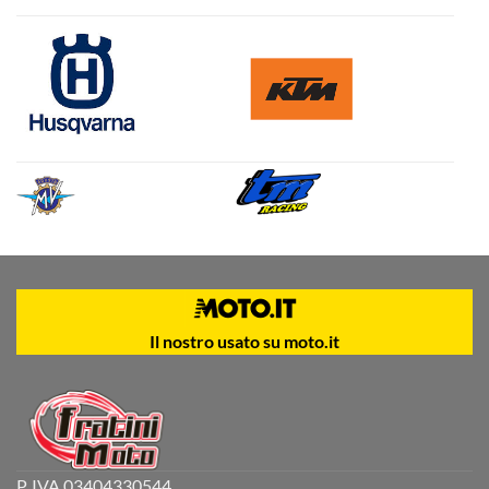
Il nostro usato su moto.it
P. IVA 03404330544