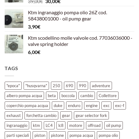
Il
Il
39,00
€
30,00
€
39,00€.
30,00€.
prezzo
prezzo
Ktm ingranaggio pompa olio 26Z cod.
originale
attuale
58438001000 - oil pump gear
era:
è:
3,90
€
39,00€.
30,00€.
Ktm scodellino molle valvole cod. 77036036000 -
valve spring holder
6,00
€
TAGS
"epoca"
"husqvarna"
250
690
990
adventure
albero pompa acqua
beta
boccola
cambio
Collettore
coperchio pompa acqua
duke
enduro
engine
exc
exc-f
exhaust
forchetta cambio
gear
gear selector fork
ingranaggio
ktm
LC4
lc8
motore
offroad
oil pump
parti speciali
piston
pistone
pompa acqua
pompa olio