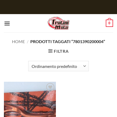
Salta
ai
contenuti
0
HOME
/
PRODOTTI TAGGATI “7801390200004”
FILTRA
Aggiungi
alla lista
dei
desideri