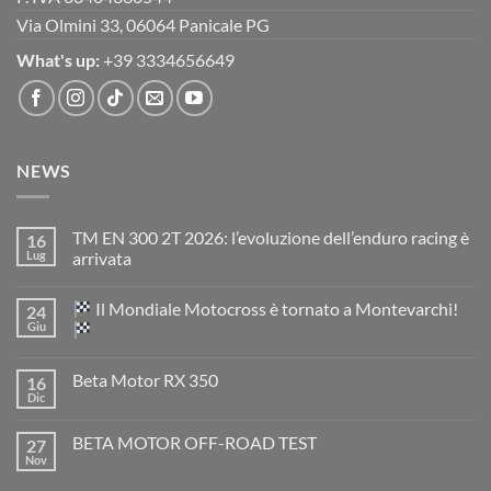
Via Olmini 33, 06064 Panicale PG
What's up:
+39 3334656649
NEWS
TM EN 300 2T 2026: l’evoluzione dell’enduro racing è
16
Lug
arrivata
Nessun
commento
Il Mondiale Motocross è tornato a Montevarchi!
24
su
TM
Giu
EN
300
Nessun
2T
commento
Beta Motor RX 350
16
2026:
su
l’evoluzione
Dic
Nessun
dell’enduro
Il
commento
racing
Mondiale
su
è
Motocross
BETA MOTOR OFF-ROAD TEST
27
Beta
arrivata
è
Motor
Nov
tornato
Nessun
RX
a
commento
350