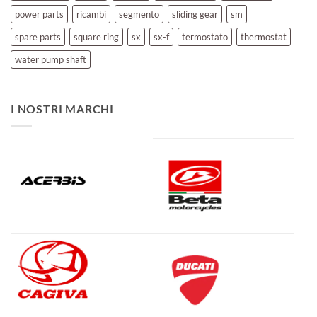
power parts
ricambi
segmento
sliding gear
sm
spare parts
square ring
sx
sx-f
termostato
thermostat
water pump shaft
I NOSTRI MARCHI