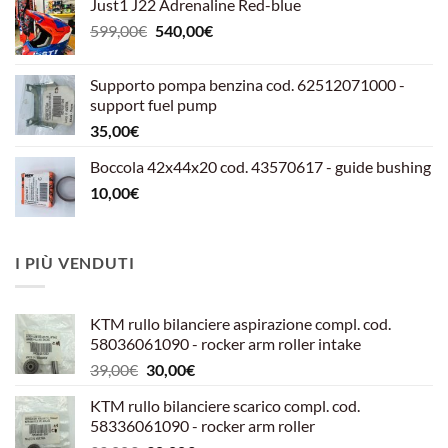
Just1 J22 Adrenaline Red-blue
Il
Il
599,00
€
540,00
€
prezzo
prezzo
originale
attuale
Supporto pompa benzina cod. 62512071000 -
era:
è:
support fuel pump
599,00€.
540,00€.
35,00
€
Boccola 42x44x20 cod. 43570617 - guide bushing
10,00
€
I PIÙ VENDUTI
KTM rullo bilanciere aspirazione compl. cod.
58036061090 - rocker arm roller intake
Il
Il
39,00
€
30,00
€
prezzo
prezzo
KTM rullo bilanciere scarico compl. cod.
originale
attuale
58336061090 - rocker arm roller
era:
è: