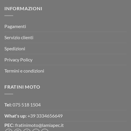
su
Montevarchi!
BETA
INFORMAZIONI
MOTOR
OFF-
ROAD
TEST
Pagamenti
Servizio clienti
Spedizioni
Privacy Policy
Termini e condizioni
FRATINI MOTO
Tel:
075 518 1504
What's up:
+39 3334656649
PEC:
fratinimoto@lamiapec.it