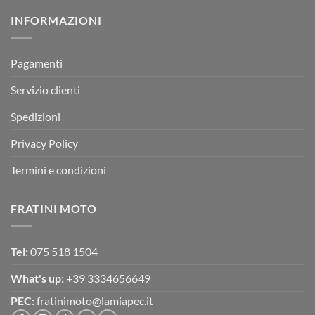
su
Montevarchi!
BETA
INFORMAZIONI
MOTOR
OFF-
ROAD
TEST
Pagamenti
Servizio clienti
Spedizioni
Privacy Policy
Termini e condizioni
FRATINI MOTO
Tel:
075 518 1504
What's up:
+39 3334656649
PEC:
fratinimoto@lamiapec.it