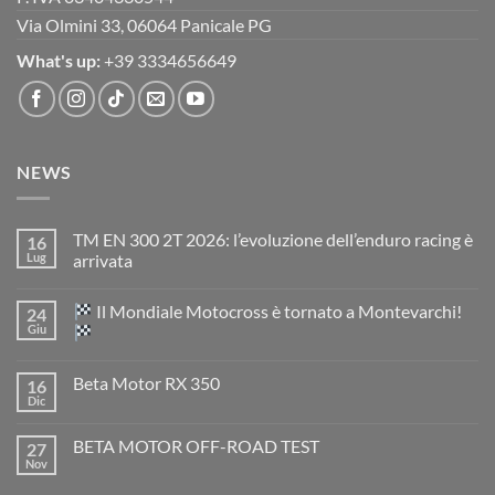
Via Olmini 33, 06064 Panicale PG
What's up:
+39 3334656649
NEWS
TM EN 300 2T 2026: l’evoluzione dell’enduro racing è
16
Lug
arrivata
Nessun
commento
Il Mondiale Motocross è tornato a Montevarchi!
24
su
TM
Giu
EN
300
Nessun
2T
commento
Beta Motor RX 350
16
2026:
su
l’evoluzione
Dic
Nessun
dell’enduro
Il
commento
racing
Mondiale
su
è
Motocross
BETA MOTOR OFF-ROAD TEST
27
Beta
arrivata
è
Motor
Nov
tornato
Nessun
RX
a
commento
350