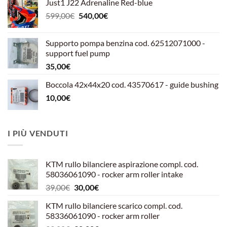
Just1 J22 Adrenaline Red-blue
Il
Il
599,00
€
540,00
€
prezzo
prezzo
originale
attuale
Supporto pompa benzina cod. 62512071000 -
era:
è:
support fuel pump
599,00€.
540,00€.
35,00
€
Boccola 42x44x20 cod. 43570617 - guide bushing
10,00
€
I PIÙ VENDUTI
KTM rullo bilanciere aspirazione compl. cod.
58036061090 - rocker arm roller intake
Il
Il
39,00
€
30,00
€
prezzo
prezzo
KTM rullo bilanciere scarico compl. cod.
originale
attuale
58336061090 - rocker arm roller
era:
è: