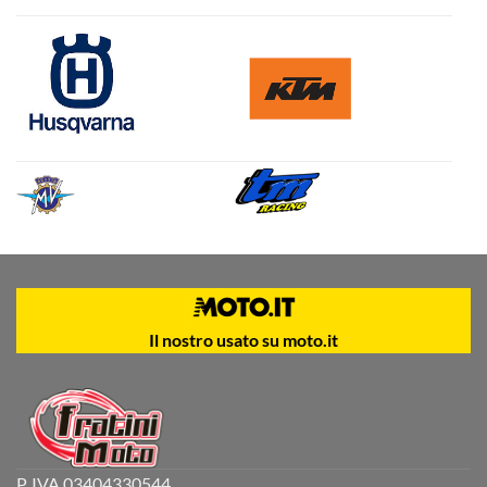
Il nostro usato su moto.it
P. IVA 03404330544