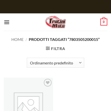
Salta
ai
contenuti
0
HOME
/
PRODOTTI TAGGATI “7803505200015”
FILTRA
Aggiungi
alla lista
dei
desideri