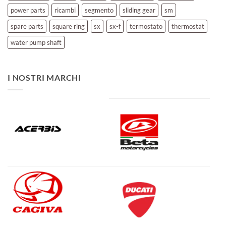
power parts
ricambi
segmento
sliding gear
sm
spare parts
square ring
sx
sx-f
termostato
thermostat
water pump shaft
I NOSTRI MARCHI