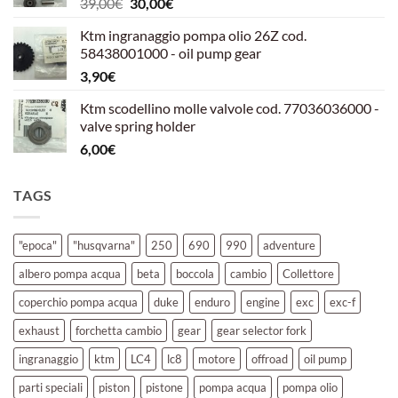
Il
Il
39,00
€
30,00
€
39,00€.
30,00€.
prezzo
prezzo
Ktm ingranaggio pompa olio 26Z cod.
originale
attuale
58438001000 - oil pump gear
era:
è:
3,90
€
39,00€.
30,00€.
Ktm scodellino molle valvole cod. 77036036000 -
valve spring holder
6,00
€
TAGS
"epoca"
"husqvarna"
250
690
990
adventure
albero pompa acqua
beta
boccola
cambio
Collettore
coperchio pompa acqua
duke
enduro
engine
exc
exc-f
exhaust
forchetta cambio
gear
gear selector fork
ingranaggio
ktm
LC4
lc8
motore
offroad
oil pump
parti speciali
piston
pistone
pompa acqua
pompa olio