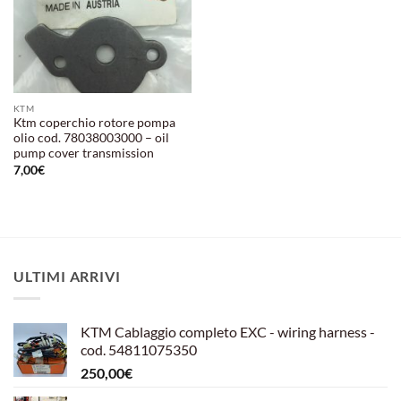
KTM
Ktm coperchio rotore pompa
olio cod. 78038003000 – oil
pump cover transmission
7,00
€
ULTIMI ARRIVI
KTM Cablaggio completo EXC - wiring harness -
cod. 54811075350
250,00
€