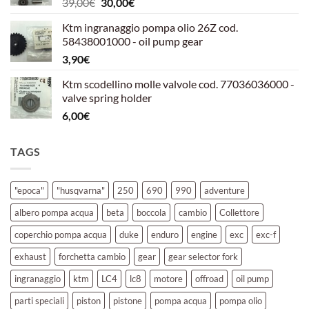
Il
Il
39,00
€
30,00
€
39,00€.
30,00€.
prezzo
prezzo
Ktm ingranaggio pompa olio 26Z cod.
originale
attuale
58438001000 - oil pump gear
era:
è:
3,90
€
39,00€.
30,00€.
Ktm scodellino molle valvole cod. 77036036000 -
valve spring holder
6,00
€
TAGS
"epoca"
"husqvarna"
250
690
990
adventure
albero pompa acqua
beta
boccola
cambio
Collettore
coperchio pompa acqua
duke
enduro
engine
exc
exc-f
exhaust
forchetta cambio
gear
gear selector fork
ingranaggio
ktm
LC4
lc8
motore
offroad
oil pump
parti speciali
piston
pistone
pompa acqua
pompa olio