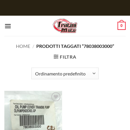
Salta
ai
contenuti
0
HOME
/
PRODOTTI TAGGATI “78038003000”
FILTRA
Aggiungi
alla lista
dei
desideri