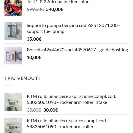
Just1 J22 Adrenaline Red-blue
Il
Il
599,00
€
540,00
€
prezzo
prezzo
originale
attuale
Supporto pompa benzina cod. 62512071000 -
era:
è:
support fuel pump
599,00€.
540,00€.
35,00
€
Boccola 42x44x20 cod. 43570617 - guide bushing
10,00
€
I PIÙ VENDUTI
KTM rullo bilanciere aspirazione compl. cod.
58036061090 - rocker arm roller intake
Il
Il
39,00
€
30,00
€
prezzo
prezzo
KTM rullo bilanciere scarico compl. cod.
originale
attuale
58336061090 - rocker arm roller
era:
è: