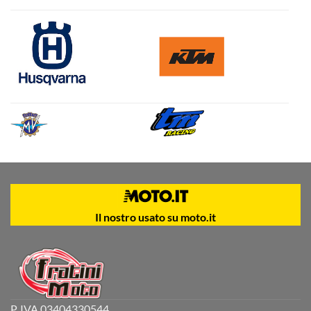
Il nostro usato su moto.it
P. IVA 03404330544