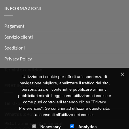
su
Montevarchi!
BETA
INFORMAZIONI
MOTOR
OFF-
ROAD
TEST
Pagamenti
Servizio clienti
Spedizioni
Privacy Policy
Termini e condizioni
Utilizziamo i cookie per offrirti un'esperienza di
navigazione migliore, analizzare il traffico del sito,
FRATINI MOTO
personalizzare i contenuti e pubblicare annunci
pubblicitari mirati. Leggi come utilizziamo i cookie e
come puoi controllarli facendo clic su "Privacy
Tel:
075 518 1504
Preferences". Se continui ad utilizzare questo sito,
What's up:
+39 3334656649
acconsenti all'utilizzo dei cookie.
PEC:
fratinimoto@lamiapec.it
Necessary
Analytics