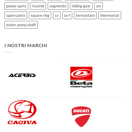
power parts
ricambi
segmento
sliding gear
sm
spare parts
square ring
sx
sx-f
termostato
thermostat
water pump shaft
I NOSTRI MARCHI