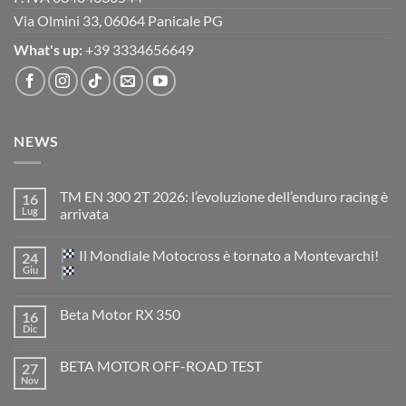
Via Olmini 33, 06064 Panicale PG
What's up:
+39 3334656649
NEWS
TM EN 300 2T 2026: l’evoluzione dell’enduro racing è
16
Lug
arrivata
Nessun
commento
Il Mondiale Motocross è tornato a Montevarchi!
24
su
TM
Giu
EN
300
Nessun
2T
commento
Beta Motor RX 350
16
2026:
su
l’evoluzione
Dic
Nessun
dell’enduro
Il
commento
racing
Mondiale
su
è
Motocross
BETA MOTOR OFF-ROAD TEST
27
Beta
arrivata
è
Motor
Nov
tornato
Nessun
RX
a
commento
350