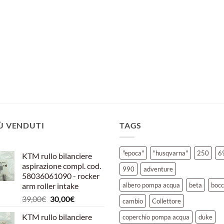
IÙ VENDUTI
TAGS
"epoca"
"husqvarna"
250
6
KTM rullo bilanciere
aspirazione compl. cod.
990
adventure
58036061090 - rocker
arm roller intake
albero pompa acqua
beta
bocc
Il
Il
39,00
€
30,00
€
cambio
Collettore
prezzo
prezzo
KTM rullo bilanciere
coperchio pompa acqua
duke
originale
attuale