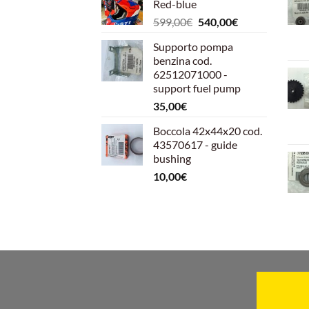
Red-blue
Il
Il
599,00
€
540,00
€
prezzo
prezzo
Supporto pompa
originale
attuale
benzina cod.
era:
è:
62512071000 -
599,00€.
540,00€.
support fuel pump
35,00
€
Boccola 42x44x20 cod.
43570617 - guide
bushing
10,00
€