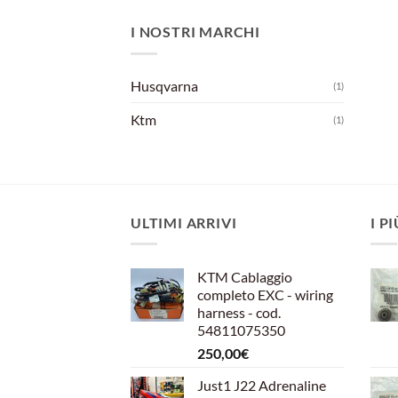
I NOSTRI MARCHI
Husqvarna
(1)
Ktm
(1)
ULTIMI ARRIVI
I P
KTM Cablaggio
completo EXC - wiring
harness - cod.
54811075350
250,00
€
Just1 J22 Adrenaline