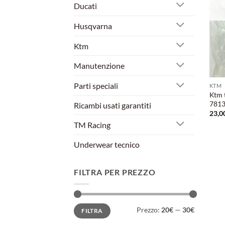
Ducati
Husqvarna
Ktm
Manutenzione
Parti speciali
KTM
Ktm 
7813
Ricambi usati garantiti
23,0
TM Racing
Underwear tecnico
FILTRA PER PREZZO
Prezzo
Prezzo
Prezzo:
20€
—
30€
FILTRA
Min
Max