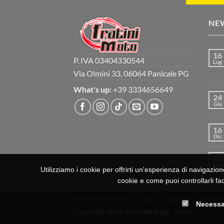
NE
16
P. IVA 03404330544
Lug
Via Olmini 33, 06064 Panicale PG
What's up:
+39 3334656649
24
Giu
16
Dic
27
Nov
Utilizziamo i cookie per offrirti un'esperienza di navigazion
cookie e come puoi controllarli fac
LA NOSTRA STORIA
NEWS
CONTATTI
PRIVAC
Necessa
Copyright 2026 ©
Fratini moto
-
Credits