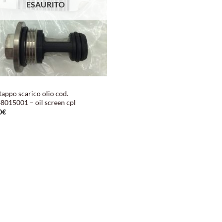
ESAURITO
tappo scarico olio cod.
8015001 – oil screen cpl
0
€