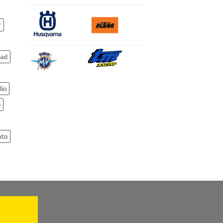
r
oad
lio
o
ato