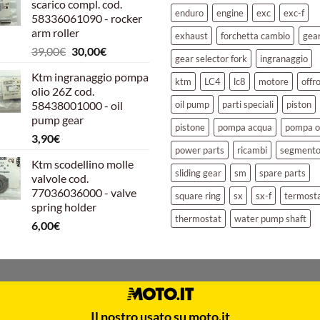
scarico compl. cod.
era:
è:
enduro
engine
exc
exc-f
58336061090 - rocker
39,00€.
30,00€.
arm roller
exhaust
forchetta cambio
gea
Il
Il
39,00
€
30,00
€
gear selector fork
ingranaggio
prezzo
prezzo
Ktm ingranaggio pompa
originale
attuale
ktm
LC4
lc8
motore
offr
olio 26Z cod.
era:
è:
58438001000 - oil
oil pump
parti speciali
piston
39,00€.
30,00€.
pump gear
pistone
pompa acqua
pompa o
3,90
€
power parts
ricambi
segment
Ktm scodellino molle
sliding gear
sm
spare parts
valvole cod.
77036036000 - valve
square ring
sx
sx-f
termost
spring holder
thermostat
water pump shaft
6,00
€
Il nostro usato su moto.it