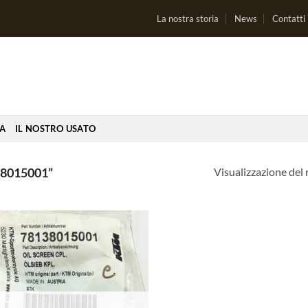
La nostra storia
News
Contatti
IA
IL NOSTRO USATO
Visualizzazione del 
8015001”
Aggiungi
alla lista
dei
desideri