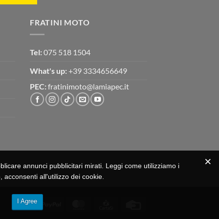
FRATINI MOTO
Tel:
075 518 1504
What's up:
+39 3334656649
PEC:
fratinimoto@lamiapec.it
bblicare annunci pubblicitari mirati. Leggi come utilizziamo i
 acconsenti all'utilizzo dei cookie.
I Agree
Visa
PayPal
MasterCard
CartaSi
Credit
Card